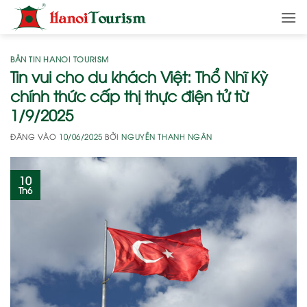
Bỏ
qua
nội
dung
BẢN TIN HANOI TOURISM
Tin vui cho du khách Việt: Thổ Nhĩ Kỳ
chính thức cấp thị thực điện tử từ
1/9/2025
ĐĂNG VÀO
10/06/2025
BỞI
NGUYỄN THANH NGÂN
10
Th6