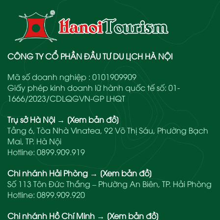
CÔNG TY CỔ PHẦN ĐẦU TƯ DU LỊCH HÀ NỘI
Mã số doanh nghiệp : 0101909909
Giấy phép kinh doanh lữ hành quốc tế số: 01-
1666/2023/CDLQGVN-GP LHQT
Trụ sở Hà Nội
→
[Xem bản đồ]
Tầng 6, Tòa Nhà Vinatea, 92 Võ Thị Sáu, Phường Bạch
Mai, TP. Hà Nội
Hotline:
0899.909.919
Chi nhánh Hải Phòng
→
[Xem bản đồ]
Số 113 Tôn Đức Thắng – Phường An Biên, TP. Hải Phòng
Hotline:
0899.909.920
Chi nhánh Hồ Chí Minh
→
[Xem bản đồ]