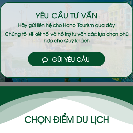
YÊU CẦU TƯ VẤN
Hãy gửi liên hệ cho
Hanoi Tourism
qua đây
Chúng tôi sẽ kết nối và hỗ trợ tư vấn các lựa chọn phù
hợp cho Quý khách
GỬI YÊU CẦU
CHỌN ĐIỂM DU LỊCH