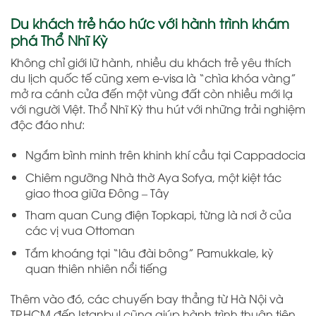
Du khách trẻ háo hức với hành trình khám
phá Thổ Nhĩ Kỳ
Không chỉ giới lữ hành, nhiều du khách trẻ yêu thích
du lịch quốc tế cũng xem e-visa là “chìa khóa vàng”
mở ra cánh cửa đến một vùng đất còn nhiều mới lạ
với người Việt. Thổ Nhĩ Kỳ thu hút với những trải nghiệm
độc đáo như:
Ngắm bình minh trên khinh khí cầu tại Cappadocia
Chiêm ngưỡng Nhà thờ Aya Sofya, một kiệt tác
giao thoa giữa Đông – Tây
Tham quan Cung điện Topkapi, từng là nơi ở của
các vị vua Ottoman
Tắm khoáng tại “lâu đài bông” Pamukkale, kỳ
quan thiên nhiên nổi tiếng
Thêm vào đó, các chuyến bay thẳng từ Hà Nội và
TP.HCM đến Istanbul cũng giúp hành trình thuận tiện