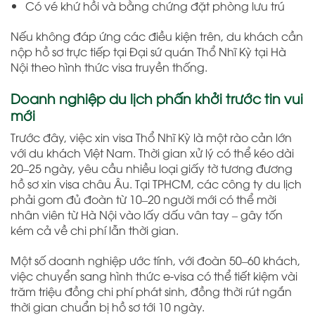
Có vé khứ hồi và bằng chứng đặt phòng lưu trú
Nếu không đáp ứng các điều kiện trên, du khách cần
nộp hồ sơ trực tiếp tại Đại sứ quán Thổ Nhĩ Kỳ tại Hà
Nội theo hình thức visa truyền thống.
Doanh nghiệp du lịch phấn khởi trước tin vui
mới
Trước đây, việc xin visa Thổ Nhĩ Kỳ là một rào cản lớn
với du khách Việt Nam. Thời gian xử lý có thể kéo dài
20–25 ngày, yêu cầu nhiều loại giấy tờ tương đương
hồ sơ xin visa châu Âu. Tại TPHCM, các công ty du lịch
phải gom đủ đoàn từ 10–20 người mới có thể mời
nhân viên từ Hà Nội vào lấy dấu vân tay – gây tốn
kém cả về chi phí lẫn thời gian.
Một số doanh nghiệp ước tính, với đoàn 50–60 khách,
việc chuyển sang hình thức e-visa có thể tiết kiệm vài
trăm triệu đồng chi phí phát sinh, đồng thời rút ngắn
thời gian chuẩn bị hồ sơ tới 10 ngày.