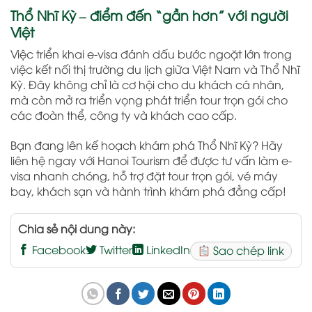
Thổ Nhĩ Kỳ – điểm đến “gần hơn” với người
Việt
Việc triển khai e-visa đánh dấu bước ngoặt lớn trong
việc kết nối thị trường du lịch giữa Việt Nam và Thổ Nhĩ
Kỳ. Đây không chỉ là cơ hội cho du khách cá nhân,
mà còn mở ra triển vọng phát triển tour trọn gói cho
các đoàn thể, công ty và khách cao cấp.
Bạn đang lên kế hoạch khám phá Thổ Nhĩ Kỳ? Hãy
liên hệ ngay với Hanoi Tourism để được tư vấn làm e-
visa nhanh chóng, hỗ trợ đặt tour trọn gói, vé máy
bay, khách sạn và hành trình khám phá đẳng cấp!
Chia sẻ nội dung này:
Facebook
Twitter
LinkedIn
Sao chép link