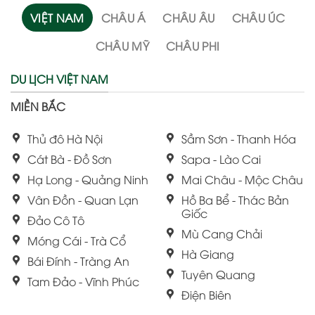
VIỆT NAM
CHÂU Á
CHÂU ÂU
CHÂU ÚC
CHÂU MỸ
CHÂU PHI
DU LỊCH VIỆT NAM
MIỀN BẮC
Thủ đô Hà Nội
Sầm Sơn - Thanh Hóa
Cát Bà - Đồ Sơn
Sapa - Lào Cai
Hạ Long - Quảng Ninh
Mai Châu - Mộc Châu
Vân Đồn - Quan Lạn
Hồ Ba Bể - Thác Bản
Giốc
Đảo Cô Tô
Mù Cang Chải
Móng Cái - Trà Cổ
Hà Giang
Bái Đính - Tràng An
Tuyên Quang
Tam Đảo - Vĩnh Phúc
Điện Biên