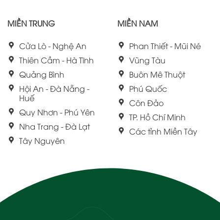
MIỀN TRUNG
MIỀN NAM
Cửa Lò - Nghệ An
Phan Thiết - Mũi Né
Thiên Cầm - Hà Tĩnh
Vũng Tàu
Quảng Bình
Buôn Mê Thuột
Hội An - Đà Nẵng -
Phú Quốc
Huế
Côn Đảo
Quy Nhơn - Phú Yên
TP. Hồ Chí Minh
Nha Trang - Đà Lạt
Các tỉnh Miền Tây
Tây Nguyên