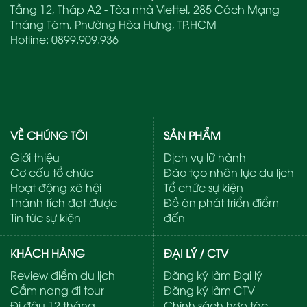
Tầng 12, Tháp A2 - Tòa nhà Viettel, 285 Cách Mạng
Tháng Tám, Phường Hòa Hưng, TP.HCM
Hotline:
0899.909.936
VỀ CHÚNG TÔI
SẢN PHẨM
Giới thiệu
Dịch vụ lữ hành
Cơ cấu tổ chức
Đào tạo nhân lực du lịch
Hoạt động xã hội
Tổ chức sự kiện
Thành tích đạt được
Đề án phát triển điểm
Tin tức sự kiện
đến
KHÁCH HÀNG
ĐẠI LÝ / CTV
Review điểm du lịch
Đăng ký làm Đại lý
Cẩm nang đi tour
Đăng ký làm CTV
Đi đâu 12 tháng
Chính sách hợp tác