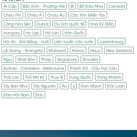
Ai Cập
Bắc Kinh - Thượng Hải
Bỉ
Bồ Đào Nha
Canada
Châu Phi
Châu Á
Châu Âu
Các tỉnh Miền Tây
Cộng hòa Séc
Dubai
Du lịch quốc tế
Hoa Kỳ (Mỹ)
Hungary
Hy Lạp
Hà Lan
Hàn Quốc
Hội An - Đà Nẵng - Huế
Liên tuyến các nước
Luxembourg
Lệ Giang - Shangrila
Malaysia
Maroc
Nauy
New Zealand
Nga
Nhật Bản
Pháp
Singapore
Slovakia
Sydney - Canberra - Melbourne
Thành Đô - Cửu Trại Câu
Thái Lan
Thổ Nhĩ Kỳ
Thụy Sĩ
Trung Quốc
Trùng Khánh
Tây Ban Nha
Tây Nguyên
Áo
ý
Đan Mạch
Đài Loan
Đảo Hải Nam
Đức