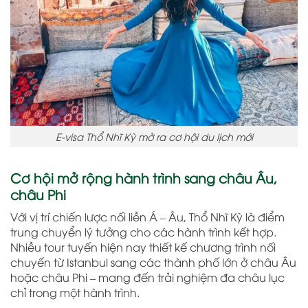
E-visa Thổ Nhĩ Kỳ mở ra cơ hội du lịch mới
Cơ hội mở rộng hành trình sang châu Âu,
châu Phi
Với vị trí chiến lược nối liền Á – Âu, Thổ Nhĩ Kỳ là điểm
trung chuyển lý tưởng cho các hành trình kết hợp.
Nhiều tour tuyến hiện nay thiết kế chương trình nối
chuyến từ Istanbul sang các thành phố lớn ở châu Âu
hoặc châu Phi – mang đến trải nghiệm đa châu lục
chỉ trong một hành trình.