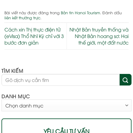
Bài viết này được đăng trong
Bản tin Hanoi Tourism
. Đánh dấu
liên kết thường trực
.
Cách xin Thị thực điện tử
Nhật Bản truyền thống và
(eVisa) Thổ Nhĩ Kỳ chỉ với 3
Nhật Bản hoang sơ: Hai
bước đơn giản
thế giới, một đất nước
TÌM KIẾM
DANH MỤC
DANH
MỤC
YÊU CẦU TƯ VẤN