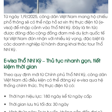
Từ ngày 1/9/2025, công dân Việt Nam mang hộ chiếu
phổ thông sẽ có thể nộp hồ sơ xin thị thực điện tử (e-
visa) để nhập cảnh vào Thổ Nhĩ Kỳ. Đây là tin tức
được đông đảo cộng đồng đam mê du lịch quốc tế
tại Việt Nam đón nhận với nhiều kỳ vọng, đặc biệt là
các doanh nghiệp lữ hành đang khai thác tour Thổ
Nhĩ Kỳ.
E-visa Thổ Nhĩ Kỳ – Thủ tục nhanh gọn, tiết
kiệm thời gian
Theo quy định mới từ Chính phủ Thổ Nhĩ Kỳ, công dân
Việt Nam đủ điều kiện có thể đăng ký e-visa qua hệ
thống chính thức. Thị thực điện tử có:
Thời hạn hiệu lực: 180 ngày kể từ ngày cấp
Thời gian lưu trú tối đa: 30 ngày
Hình thức nộp: Trực tuyến, không cần đến đại sứ