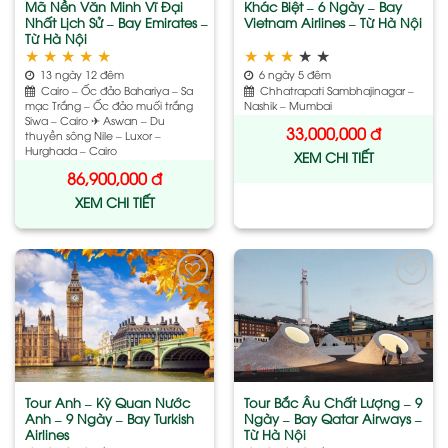
Mã Nền Văn Minh Vĩ Đại
Khác Biệt – 6 Ngày – Bay
Nhất Lịch Sử – Bay Emirates –
Vietnam Airlines – Từ Hà Nội
Từ Hà Nội
★
★
★
★
★
★
★
★
★
★
13 ngày 12 đêm
6 ngày 5 đêm
Cairo – Ốc đảo Bahariya – Sa
Chhatrapati Sambhajinagar –
mạc Trắng – Ốc đảo muối trắng
Nashik – Mumbai
Siwa – Cairo ✈ Aswan – Du
33,000,000
đ
thuyền sông Nile – Luxor –
Hurghada – Cairo
XEM CHI TIẾT
86,900,000
đ
XEM CHI TIẾT
Add
Add
to
to
wishlist
wishlist
Tour Anh – Kỳ Quan Nước
Tour Bắc Âu Chất Lượng – 9
Anh – 9 Ngày – Bay Turkish
Ngày – Bay Qatar Airways –
Airlines
Từ Hà Nội