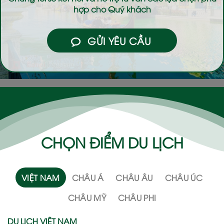
hợp cho Quý khách
GỬI YÊU CẦU
CHỌN ĐIỂM DU LỊCH
VIỆT NAM
CHÂU Á
CHÂU ÂU
CHÂU ÚC
CHÂU MỸ
CHÂU PHI
DU LỊCH VIỆT NAM