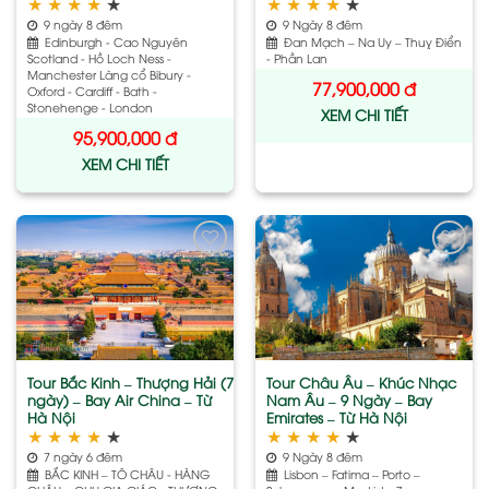
★
★
★
★
★
★
★
★
★
★
9 ngày 8 đêm
9 Ngày 8 đêm
Edinburgh - Cao Nguyên
Đan Mạch – Na Uy – Thuỵ Điển
Scotland - Hồ Loch Ness -
- Phần Lan
Manchester Làng cổ Bibury -
77,900,000
đ
Oxford - Cardiff - Bath -
Stonehenge - London
XEM CHI TIẾT
95,900,000
đ
XEM CHI TIẾT
Add
Add
to
to
wishlist
wishlist
Tour Bắc Kinh – Thượng Hải (7
Tour Châu Âu – Khúc Nhạc
ngày) – Bay Air China – Từ
Nam Âu – 9 Ngày – Bay
Hà Nội
Emirates – Từ Hà Nội
★
★
★
★
★
★
★
★
★
★
7 ngày 6 đêm
9 Ngày 8 đêm
BẮC KINH – TÔ CHÂU - HÀNG
Lisbon – Fatima – Porto –