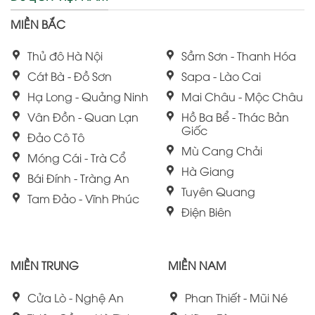
MIỀN BẮC
Thủ đô Hà Nội
Sầm Sơn - Thanh Hóa
Cát Bà - Đồ Sơn
Sapa - Lào Cai
Hạ Long - Quảng Ninh
Mai Châu - Mộc Châu
Vân Đồn - Quan Lạn
Hồ Ba Bể - Thác Bản
Giốc
Đảo Cô Tô
Mù Cang Chải
Móng Cái - Trà Cổ
Hà Giang
Bái Đính - Tràng An
Tuyên Quang
Tam Đảo - Vĩnh Phúc
Điện Biên
MIỀN TRUNG
MIỀN NAM
Cửa Lò - Nghệ An
Phan Thiết - Mũi Né