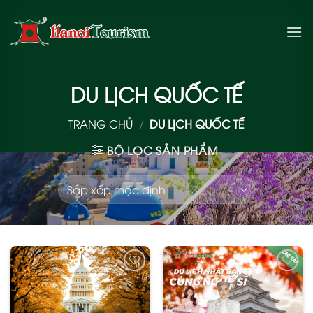
Bỏ
qua
nội
dung
DU LỊCH QUỐC TẾ
TRANG CHỦ
/
DU LỊCH QUỐC TẾ
BỘ LỌC SẢN PHẨM
Add
Add
to
to
wishlist
wishlist