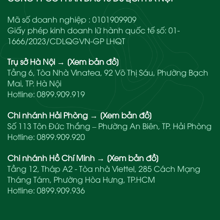
Mã số doanh nghiệp : 0101909909
Giấy phép kinh doanh lữ hành quốc tế số: 01-
1666/2023/CDLQGVN-GP LHQT
Trụ sở Hà Nội
→
[Xem bản đồ]
Tầng 6, Tòa Nhà Vinatea, 92 Võ Thị Sáu, Phường Bạch
Mai, TP. Hà Nội
Hotline:
0899.909.919
Chi nhánh Hải Phòng
→
[Xem bản đồ]
Số 113 Tôn Đức Thắng – Phường An Biên, TP. Hải Phòng
Hotline:
0899.909.920
Chi nhánh Hồ Chí Minh
→
[Xem bản đồ]
Tầng 12, Tháp A2 - Tòa nhà Viettel, 285 Cách Mạng
Tháng Tám, Phường Hòa Hưng, TP.HCM
Hotline:
0899.909.936