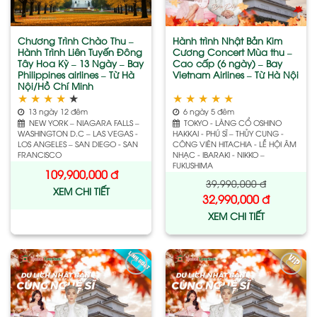
Chương Trình Chào Thu –
Hành trình Nhật Bản Kim
Hành Trình Liên Tuyến Đông
Cương Concert Mùa thu –
Tây Hoa Kỳ – 13 Ngày – Bay
Cao cấp (6 ngày) – Bay
Philippines airlines – Từ Hà
Vietnam Airlines – Từ Hà Nội
Nội/Hồ Chí Minh
★
★
★
★
★
★
★
★
★
★
13 ngày 12 đêm
6 ngày 5 đêm
NEW YORK – NIAGARA FALLS –
TOKYO - LÀNG CỔ OSHINO
WASHINGTON D.C – LAS VEGAS -
HAKKAI - PHÚ SĨ – THỦY CUNG -
LOS ANGELES – SAN DIEGO - SAN
CÔNG VIÊN HITACHIA - LỄ HỘI ÂM
FRANCISCO
NHẠC - IBARAKI - NIKKO –
FUKUSHIMA
109,900,000
đ
39,990,000
đ
XEM CHI TIẾT
32,990,000
đ
XEM CHI TIẾT
Add
Add
to
to
wishlist
wishlist