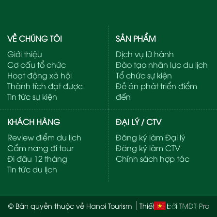
VỀ CHÚNG TÔI
SẢN PHẨM
Giới thiệu
Dịch vụ lữ hành
Cơ cấu tổ chức
Đào tạo nhân lực du lịch
Hoạt động xã hội
Tổ chức sự kiện
Thành tích đạt được
Đề án phát triển điểm
Tin tức sự kiện
đến
KHÁCH HÀNG
ĐẠI LÝ / CTV
Review điểm du lịch
Đăng ký làm Đại lý
Cẩm nang đi tour
Đăng ký làm CTV
Đi đâu 12 tháng
Chính sách hợp tác
Tin tức du lịch
Tiếng Việt
© Bản quyền thuộc về Hanoi Tourism
Thiết kế bởi
TMDT Pro
▼