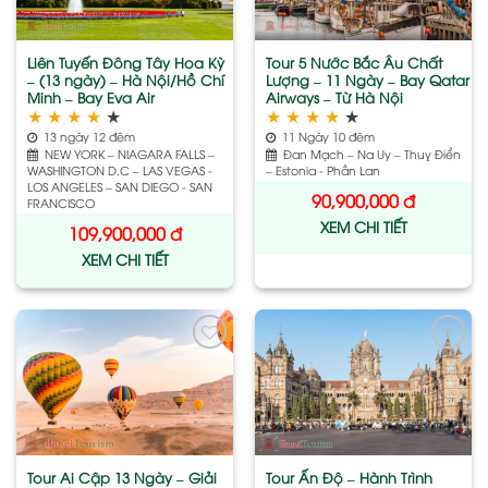
Liên Tuyến Đông Tây Hoa Kỳ
Tour 5 Nước Bắc Âu Chất
– (13 ngày) – Hà Nội/Hồ Chí
Lượng – 11 Ngày – Bay Qatar
Minh – Bay Eva Air
Airways – Từ Hà Nội
★
★
★
★
★
★
★
★
★
★
13 ngày 12 đêm
11 Ngày 10 đêm
NEW YORK – NIAGARA FALLS –
Đan Mạch – Na Uy – Thuỵ Điển
WASHINGTON D.C – LAS VEGAS -
– Estonia - Phần Lan
LOS ANGELES – SAN DIEGO - SAN
90,900,000
đ
FRANCISCO
XEM CHI TIẾT
109,900,000
đ
XEM CHI TIẾT
Add
Add
to
to
wishlist
wishlist
Tour Ai Cập 13 Ngày – Giải
Tour Ấn Độ – Hành Trình