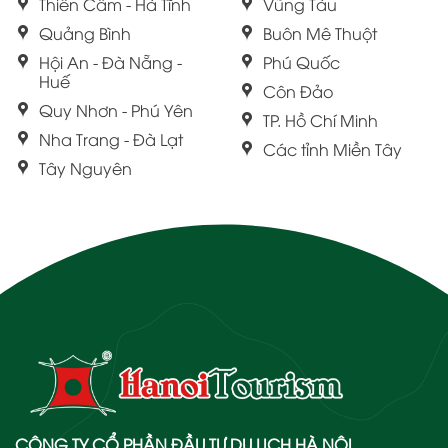
Thiên Cầm - Hà Tĩnh
Vũng Tàu
Quảng Bình
Buôn Mê Thuột
Hội An - Đà Nẵng -
Phú Quốc
Huế
Côn Đảo
Quy Nhơn - Phú Yên
TP. Hồ Chí Minh
Nha Trang - Đà Lạt
Các tỉnh Miền Tây
Tây Nguyên
CÔNG TY CỔ PHẦN ĐẦU TƯ DU LỊCH HÀ NỘI