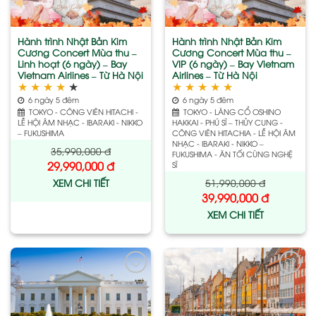
Hành trình Nhật Bản Kim
Hành trình Nhật Bản Kim
Cương Concert Mùa thu –
Cương Concert Mùa thu –
Linh hoạt (6 ngày) – Bay
VIP (6 ngày) – Bay Vietnam
Vietnam Airlines – Từ Hà Nội
Airlines – Từ Hà Nội
★
★
★
★
★
★
★
★
★
★
6 ngày 5 đêm
6 ngày 5 đêm
TOKYO - CÔNG VIÊN HITACHI -
TOKYO - LÀNG CỔ OSHINO
LỄ HỘI ÂM NHẠC - IBARAKI - NIKKO
HAKKAI - PHÚ SĨ – THỦY CUNG -
– FUKUSHIMA
CÔNG VIÊN HITACHIA - LỄ HỘI ÂM
NHẠC - IBARAKI - NIKKO –
35,990,000
đ
FUKUSHIMA - ĂN TỐI CÙNG NGHỆ
29,990,000
đ
SĨ
51,990,000
đ
XEM CHI TIẾT
39,990,000
đ
XEM CHI TIẾT
Add
Add
to
to
wishlist
wishlist