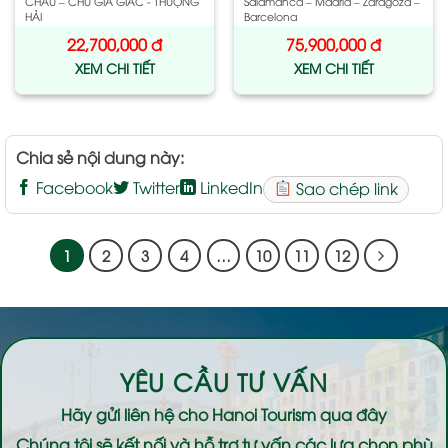
CHÂU – CHU GIA GIÁC - THƯỢNG
Salamanca – Madrid – Zaragoza –
HẢI
Barcelona
22,700,000
đ
75,900,000
đ
XEM CHI TIẾT
XEM CHI TIẾT
Chia sẻ nội dung này:
Facebook
Twitter
LinkedIn
Sao chép link
1
2
3
4
…
10
11
12
YÊU CẦU TƯ VẤN
Hãy gửi liên hệ cho
Hanoi Tourism
qua đây
Chúng tôi sẽ kết nối và hỗ trợ tư vấn các lựa chọn phù