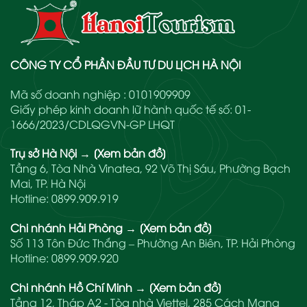
CÔNG TY CỔ PHẦN ĐẦU TƯ DU LỊCH HÀ NỘI
Mã số doanh nghiệp : 0101909909
Giấy phép kinh doanh lữ hành quốc tế số: 01-
1666/2023/CDLQGVN-GP LHQT
Trụ sở Hà Nội
→
[Xem bản đồ]
Tầng 6, Tòa Nhà Vinatea, 92 Võ Thị Sáu, Phường Bạch
Mai, TP. Hà Nội
Hotline:
0899.909.919
Chi nhánh Hải Phòng
→
[Xem bản đồ]
Số 113 Tôn Đức Thắng – Phường An Biên, TP. Hải Phòng
Hotline:
0899.909.920
Chi nhánh Hồ Chí Minh
→
[Xem bản đồ]
Tầng 12, Tháp A2 - Tòa nhà Viettel, 285 Cách Mạng