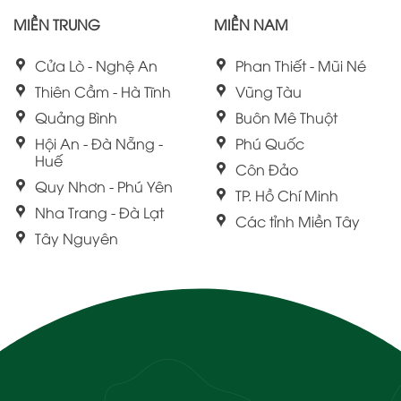
MIỀN TRUNG
MIỀN NAM
Cửa Lò - Nghệ An
Phan Thiết - Mũi Né
Thiên Cầm - Hà Tĩnh
Vũng Tàu
Quảng Bình
Buôn Mê Thuột
Hội An - Đà Nẵng -
Phú Quốc
Huế
Côn Đảo
Quy Nhơn - Phú Yên
TP. Hồ Chí Minh
Nha Trang - Đà Lạt
Các tỉnh Miền Tây
Tây Nguyên