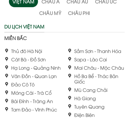
VIỆT NAM
CHÂU Á
CHÂU ÂU
CHÂU ÚC
CHÂU MỸ
CHÂU PHI
DU LỊCH VIỆT NAM
MIỀN BẮC
Thủ đô Hà Nội
Sầm Sơn - Thanh Hóa
Cát Bà - Đồ Sơn
Sapa - Lào Cai
Hạ Long - Quảng Ninh
Mai Châu - Mộc Châu
Vân Đồn - Quan Lạn
Hồ Ba Bể - Thác Bản
Giốc
Đảo Cô Tô
Mù Cang Chải
Móng Cái - Trà Cổ
Hà Giang
Bái Đính - Tràng An
Tuyên Quang
Tam Đảo - Vĩnh Phúc
Điện Biên