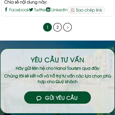
Chia sẻ nội dung này:
Facebook
Twitter
LinkedIn
Sao chép link
1
2
YÊU CẦU TƯ VẤN
Hãy gửi liên hệ cho
Hanoi Tourism
qua đây
Chúng tôi sẽ kết nối và hỗ trợ tư vấn các lựa chọn phù
hợp cho Quý khách
GỬI YÊU CẦU