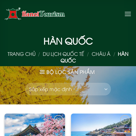
Bỏ
qua
nội
dung
HÀN QUỐC
TRANG CHỦ
/
DU LỊCH QUỐC TẾ
/
CHÂU Á
/
HÀN
QUỐC
BỘ LỌC SẢN PHẨM
Add
Add
to
to