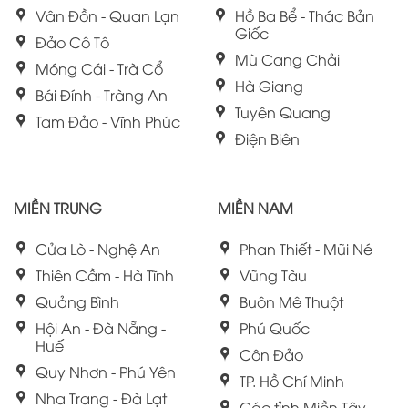
Vân Đồn - Quan Lạn
Hồ Ba Bể - Thác Bản
Giốc
Đảo Cô Tô
Mù Cang Chải
Móng Cái - Trà Cổ
Hà Giang
Bái Đính - Tràng An
Tuyên Quang
Tam Đảo - Vĩnh Phúc
Điện Biên
MIỀN TRUNG
MIỀN NAM
Cửa Lò - Nghệ An
Phan Thiết - Mũi Né
Thiên Cầm - Hà Tĩnh
Vũng Tàu
Quảng Bình
Buôn Mê Thuột
Hội An - Đà Nẵng -
Phú Quốc
Huế
Côn Đảo
Quy Nhơn - Phú Yên
TP. Hồ Chí Minh
Nha Trang - Đà Lạt
Các tỉnh Miền Tây