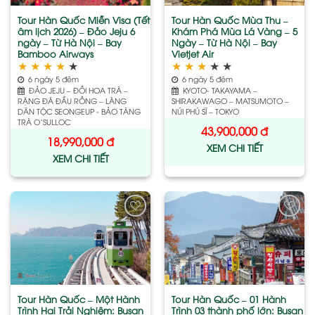
Tour Hàn Quốc Miễn Visa (Tết
Tour Hàn Quốc Mùa Thu –
âm lịch 2026) – Đảo Jeju 6
Khám Phá Mùa Lá Vàng – 5
ngày – Từ Hà Nội – Bay
Ngày – Từ Hà Nội – Bay
Bamboo Airways
Vietjet Air
★
★
★
★
★
★
★
★
★
★
6 ngày 5 đêm
6 ngày 5 đêm
ĐẢO JEJU – ĐỒI HOA TRÀ –
KYOTO- TAKAYAMA –
RẶNG ĐÁ ĐẦU RỒNG – LÀNG
SHIRAKAWAGO – MATSUMOTO –
DÂN TỘC SEONGEUP - BẢO TÀNG
NÚI PHÚ SĨ – TOKYO
TRÀ O’SULLOC
43,900,000
đ
18,990,000
đ
XEM CHI TIẾT
XEM CHI TIẾT
Add
Add
to
to
wishlist
wishlist
Tour Hàn Quốc – Một Hành
Tour Hàn Quốc – 01 Hành
Trình Hai Trải Nghiệm: Busan
Trình 03 thành phố lớn: Busan