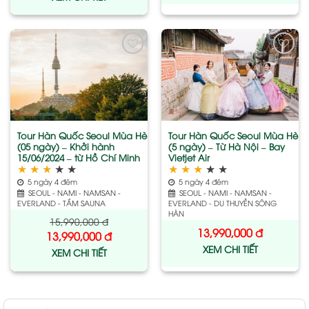
Add
Add
to
to
wishlist
wishlist
Tour Hàn Quốc Seoul Mùa Hè
Tour Hàn Quốc Seoul Mùa Hè
(05 ngày) – Khởi hành
(5 ngày) – Từ Hà Nội – Bay
15/06/2024 – từ Hồ Chí Minh
Vietjet Air
★
★
★
★
★
★
★
★
★
★
5 ngày 4 đêm
5 ngày 4 đêm
SEOUL - NAMI - NAMSAN -
SEOUL - NAMI - NAMSAN -
EVERLAND - TẮM SAUNA
EVERLAND - DU THUYỀN SÔNG
HÀN
15,990,000
đ
13,990,000
đ
13,990,000
đ
XEM CHI TIẾT
XEM CHI TIẾT