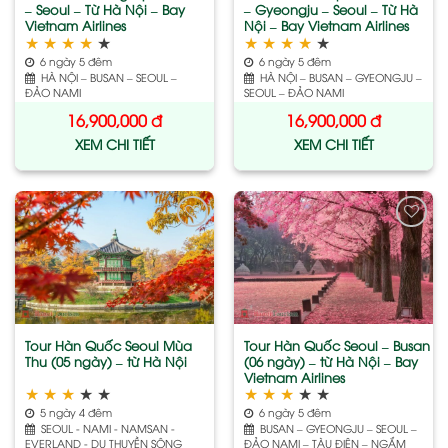
– Seoul – Từ Hà Nội – Bay
– Gyeongju – Seoul – Từ Hà
Vietnam Airlines
Nội – Bay Vietnam Airlines
★
★
★
★
★
★
★
★
★
★
6 ngày 5 đêm
6 ngày 5 đêm
HÀ NỘI – BUSAN – SEOUL –
HÀ NỘI – BUSAN – GYEONGJU –
ĐẢO NAMI
SEOUL – ĐẢO NAMI
16,900,000
đ
16,900,000
đ
XEM CHI TIẾT
XEM CHI TIẾT
Add
Add
to
to
wishlist
wishlist
Tour Hàn Quốc Seoul Mùa
Tour Hàn Quốc Seoul – Busan
Thu (05 ngày) – từ Hà Nội
(06 ngày) – từ Hà Nội – Bay
Vietnam Airlines
★
★
★
★
★
★
★
★
★
★
5 ngày 4 đêm
6 ngày 5 đêm
SEOUL - NAMI - NAMSAN -
BUSAN – GYEONGJU – SEOUL –
EVERLAND - DU THUYỀN SÔNG
ĐẢO NAMI – TÀU ĐIỆN – NGẮM