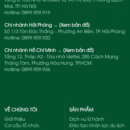
Mai, TP. Hà Nội
Hotline:
0899.909.919
Chi nhánh Hải Phòng
→
[Xem bản đồ]
Số 113 Tôn Đức Thắng – Phường An Biên, TP. Hải Phòng
Hotline:
0899.909.920
Chi nhánh Hồ Chí Minh
→
[Xem bản đồ]
Tầng 12, Tháp A2 - Tòa nhà Viettel, 285 Cách Mạng
Tháng Tám, Phường Hòa Hưng, TP.HCM
Hotline:
0899.909.936
VỀ CHÚNG TÔI
SẢN PHẨM
Giới thiệu
Dịch vụ lữ hành
Cơ cấu tổ chức
Đào tạo nhân lực du lịch