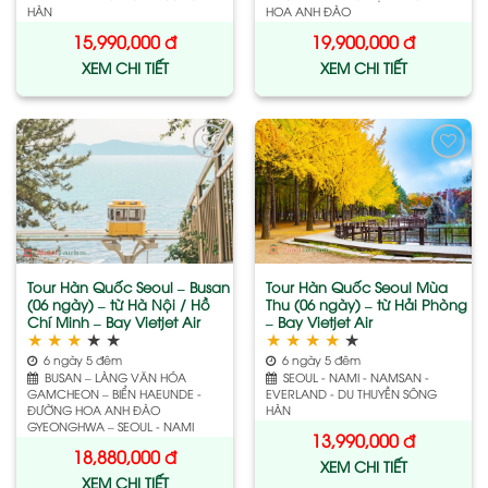
HÀN
HOA ANH ĐÀO
15,990,000
đ
19,900,000
đ
XEM CHI TIẾT
XEM CHI TIẾT
Add
Add
to
to
wishlist
wishlist
Tour Hàn Quốc Seoul – Busan
Tour Hàn Quốc Seoul Mùa
(06 ngày) – từ Hà Nội / Hồ
Thu (06 ngày) – từ Hải Phòng
Chí Minh – Bay Vietjet Air
– Bay Vietjet Air
★
★
★
★
★
★
★
★
★
★
6 ngày 5 đêm
6 ngày 5 đêm
BUSAN – LÀNG VĂN HÓA
SEOUL - NAMI - NAMSAN -
GAMCHEON – BIỂN HAEUNDE -
EVERLAND - DU THUYỀN SÔNG
ĐƯỜNG HOA ANH ĐÀO
HÀN
GYEONGHWA – SEOUL - NAMI
13,990,000
đ
18,880,000
đ
XEM CHI TIẾT
XEM CHI TIẾT