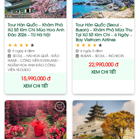
wishlist
wishlist
Tour Hàn Quốc – Khám Phá
Tour Hàn Quốc (Seoul –
Xứ Sở Kim Chi Mùa Hoa Anh
Busan) – Khám Phá Mùa Thu
Đào 2026 – Từ Hà Nội
Tại Xứ Sở Kim Chi – 6 Ngày –
Bay Vietnam Airlines
★
★
★
★
★
★
★
★
★
★
5 ngày 4 đêm
6 ngày 5 đêm
SEOUL – HÁI HOA QUẢ - ĐẢO
BUSAN – SEOUL – INCHEON
NAMI – CÔNG VIÊN EVERLAND –
22,990,000
đ
NGẮM HOA ANH ĐÀO CÔNG
VIÊN YEOUIDO
XEM CHI TIẾT
15,990,000
đ
XEM CHI TIẾT
Add
Add
to
to
wishlist
wishlist