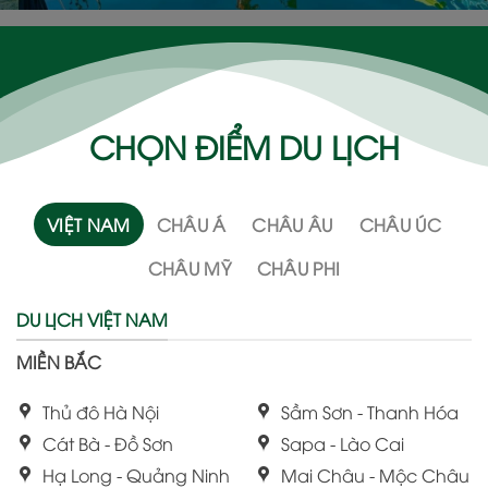
CHỌN ĐIỂM DU LỊCH
VIỆT NAM
CHÂU Á
CHÂU ÂU
CHÂU ÚC
CHÂU MỸ
CHÂU PHI
DU LỊCH VIỆT NAM
MIỀN BẮC
Thủ đô Hà Nội
Sầm Sơn - Thanh Hóa
Cát Bà - Đồ Sơn
Sapa - Lào Cai
Hạ Long - Quảng Ninh
Mai Châu - Mộc Châu