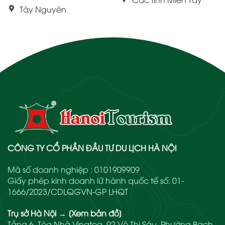
Tây Nguyên
CÔNG TY CỔ PHẦN ĐẦU TƯ DU LỊCH HÀ NỘI
Mã số doanh nghiệp : 0101909909
Giấy phép kinh doanh lữ hành quốc tế số: 01-
1666/2023/CDLQGVN-GP LHQT
Trụ sở Hà Nội
→
[Xem bản đồ]
Tầng 6, Tòa Nhà Vinatea, 92 Võ Thị Sáu, Phường Bạch