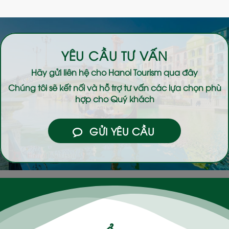
YÊU CẦU TƯ VẤN
Hãy gửi liên hệ cho
Hanoi Tourism
qua đây
Chúng tôi sẽ kết nối và hỗ trợ tư vấn các lựa chọn phù
hợp cho Quý khách
GỬI YÊU CẦU