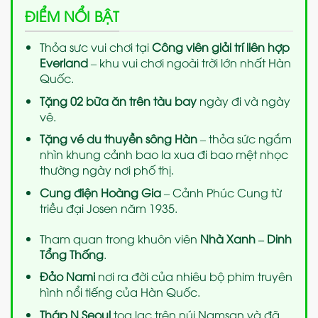
ĐIỂM NỔI BẬT
Thỏa sưc vui chơi tại
Công viên giải trí liên hợp
Everland
– khu vui chơi ngoài trời lớn nhất Hàn
Quốc.
Tặng 02 bữa ăn trên tàu bay
ngày đi và ngày
vê.
Tặng vé
du thuyền sông Hàn
– thỏa sức ngắm
nhìn khung cảnh bao la xua đi bao mệt nhọc
thường ngày nơi phố thị.
Cung điện Hoàng Gia
– Cảnh Phúc Cung từ
triều đại Josen năm 1935.
Tham quan trong khuôn viên
Nhà Xanh – Dinh
Tổng Thống
.
Đảo Nami
nơi ra đời của nhiêu bộ phim truyên
hình nổi tiếng của Hàn Quốc.
Tháp N Seoul
tọa lạc trên núi Namsan và đã