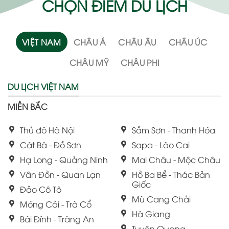
CHỌN ĐIỂM DU LỊCH
VIỆT NAM
CHÂU Á
CHÂU ÂU
CHÂU ÚC
CHÂU MỸ
CHÂU PHI
DU LỊCH VIỆT NAM
MIỀN BẮC
Thủ đô Hà Nội
Sầm Sơn - Thanh Hóa
Cát Bà - Đồ Sơn
Sapa - Lào Cai
Hạ Long - Quảng Ninh
Mai Châu - Mộc Châu
Vân Đồn - Quan Lạn
Hồ Ba Bể - Thác Bản
Giốc
Đảo Cô Tô
Mù Cang Chải
Móng Cái - Trà Cổ
Hà Giang
Bái Đính - Tràng An
Tuyên Quang