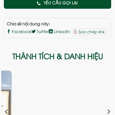
YÊU CẦU GỌI LẠI
Chia sẻ nội dung này:
Facebook
Twitter
LinkedIn
Sao chép link
THÀNH TÍCH & DANH HIỆU