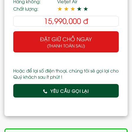
Hàng không:
Vietjet Air
★
★
★
★
★
Chất lượng:
15,990,000
đ
ĐẶT GIỮ CHỖ NGAY
(THANH TOÁN SAU)
Hoặc để lại số điện thoại, chúng tôi sẽ gọi lại cho
Quý khách sau ít phút !
YÊU CẦU GỌI LẠI