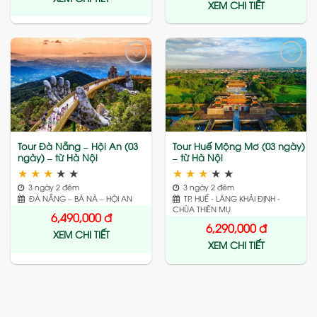
XEM CHI TIẾT
Add
Add
to
to
wishlist
wishlist
Tour Đà Nẵng – Hội An (03
Tour Huế Mộng Mơ (03 ngày)
ngày) – từ Hà Nội
– từ Hà Nội
★
★
★
★
★
★
★
★
★
★
3 ngày 2 đêm
3 ngày 2 đêm
ĐÀ NẴNG – BÀ NÀ – HỘI AN
TP. HUẾ - LĂNG KHẢI ĐỊNH -
CHÙA THIÊN MỤ
6,490,000
đ
6,290,000
đ
XEM CHI TIẾT
XEM CHI TIẾT