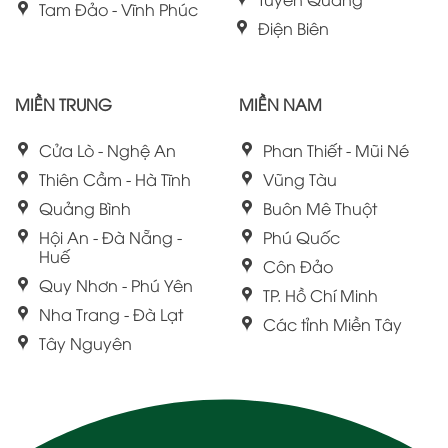
Tam Đảo - Vĩnh Phúc
Điện Biên
MIỀN TRUNG
MIỀN NAM
Cửa Lò - Nghệ An
Phan Thiết - Mũi Né
Thiên Cầm - Hà Tĩnh
Vũng Tàu
Quảng Bình
Buôn Mê Thuột
Hội An - Đà Nẵng -
Phú Quốc
Huế
Côn Đảo
Quy Nhơn - Phú Yên
TP. Hồ Chí Minh
Nha Trang - Đà Lạt
Các tỉnh Miền Tây
Tây Nguyên