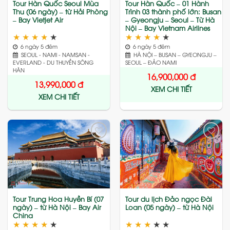
Tour Hàn Quốc Seoul Mùa
Tour Hàn Quốc – 01 Hành
Thu (06 ngày) – từ Hải Phòng
Trình 03 thành phố lớn: Busan
– Bay Vietjet Air
– Gyeongju – Seoul – Từ Hà
Nội – Bay Vietnam Airlines
★
★
★
★
★
★
★
★
★
★
6 ngày 5 đêm
6 ngày 5 đêm
SEOUL - NAMI - NAMSAN -
HÀ NỘI – BUSAN – GYEONGJU –
EVERLAND - DU THUYỀN SÔNG
SEOUL – ĐẢO NAMI
HÀN
16,900,000
đ
13,990,000
đ
XEM CHI TIẾT
XEM CHI TIẾT
Add
Add
to
to
wishlist
wishlist
Tour Trung Hoa Huyền Bí (07
Tour du lịch Đảo ngọc Đài
ngày) – từ Hà Nội – Bay Air
Loan (05 ngày) – từ Hà Nội
China
★
★
★
★
★
★
★
★
★
★