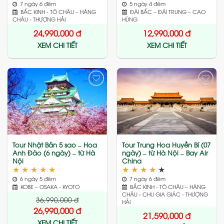
7 ngày 6 đêm
5 ngày 4 đêm
BẮC KINH - TÔ CHÂU – HÀNG
ĐÀI BẮC – ĐÀI TRUNG – CAO
CHÂU - THƯỢNG HẢI
HÙNG
24,990,000
đ
12,990,000
đ
XEM CHI TIẾT
XEM CHI TIẾT
Add
Add
to
to
wishlist
wishlist
Tour Nhật Bản 5 sao – Hoa
Tour Trung Hoa Huyền Bí (07
Anh Đào (6 ngày) – từ Hà
ngày) – từ Hà Nội – Bay Air
Nội
China
★
★
★
★
★
★
★
★
★
★
6 ngày 5 đêm
7 ngày 6 đêm
KOBE – OSAKA - KYOTO
BẮC KINH - TÔ CHÂU – HÀNG
CHÂU - CHU GIA GIÁC - THƯỢNG
36,990,000
đ
HẢI
26,990,000
đ
21,590,000
đ
XEM CHI TIẾT