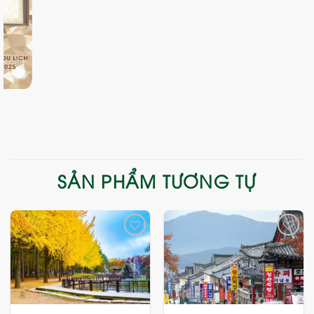
SẢN PHẨM TƯƠNG TỰ
Add
Add
to
to
wishlist
wishlist