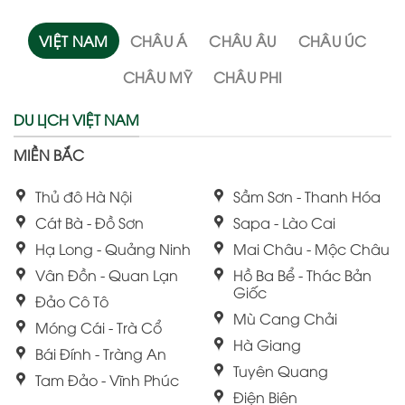
VIỆT NAM
CHÂU Á
CHÂU ÂU
CHÂU ÚC
CHÂU MỸ
CHÂU PHI
DU LỊCH VIỆT NAM
MIỀN BẮC
Thủ đô Hà Nội
Sầm Sơn - Thanh Hóa
Cát Bà - Đồ Sơn
Sapa - Lào Cai
Hạ Long - Quảng Ninh
Mai Châu - Mộc Châu
Vân Đồn - Quan Lạn
Hồ Ba Bể - Thác Bản
Giốc
Đảo Cô Tô
Mù Cang Chải
Móng Cái - Trà Cổ
Hà Giang
Bái Đính - Tràng An
Tuyên Quang
Tam Đảo - Vĩnh Phúc
Điện Biên