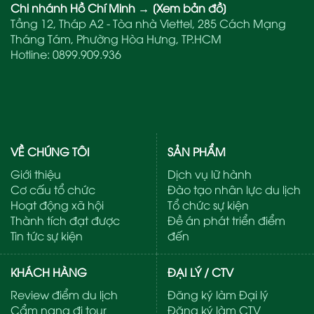
Chi nhánh Hồ Chí Minh
→
[Xem bản đồ]
Tầng 12, Tháp A2 - Tòa nhà Viettel, 285 Cách Mạng
Tháng Tám, Phường Hòa Hưng, TP.HCM
Hotline:
0899.909.936
VỀ CHÚNG TÔI
SẢN PHẨM
Giới thiệu
Dịch vụ lữ hành
Cơ cấu tổ chức
Đào tạo nhân lực du lịch
Hoạt động xã hội
Tổ chức sự kiện
Thành tích đạt được
Đề án phát triển điểm
Tin tức sự kiện
đến
KHÁCH HÀNG
ĐẠI LÝ / CTV
Review điểm du lịch
Đăng ký làm Đại lý
Cẩm nang đi tour
Đăng ký làm CTV