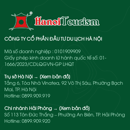
CÔNG TY CỔ PHẦN ĐẦU TƯ DU LỊCH HÀ NỘI
Mã số doanh nghiệp : 0101909909
Giấy phép kinh doanh lữ hành quốc tế số: 01-
1666/2023/CDLQGVN-GP LHQT
Trụ sở Hà Nội
→
[Xem bản đồ]
Tầng 6, Tòa Nhà Vinatea, 92 Võ Thị Sáu, Phường Bạch
Mai, TP. Hà Nội
Hotline:
0899.909.919
Chi nhánh Hải Phòng
→
[Xem bản đồ]
Số 113 Tôn Đức Thắng – Phường An Biên, TP. Hải Phòng
Hotline:
0899.909.920