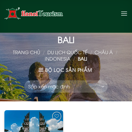
Bỏ
qua
nội
dung
BALI
TRANG CHỦ
/
DU LỊCH QUỐC TẾ
/
CHÂU Á
/
INDONESIA
/
BALI
BỘ LỌC SẢN PHẨM
Add
to