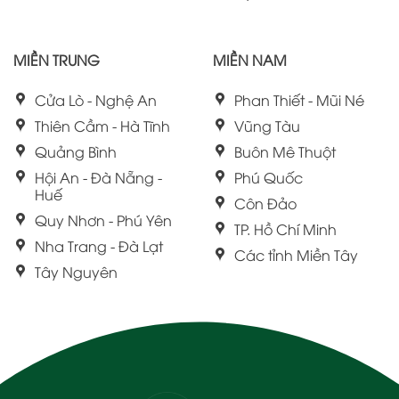
MIỀN TRUNG
MIỀN NAM
Cửa Lò - Nghệ An
Phan Thiết - Mũi Né
Thiên Cầm - Hà Tĩnh
Vũng Tàu
Quảng Bình
Buôn Mê Thuột
Hội An - Đà Nẵng -
Phú Quốc
Huế
Côn Đảo
Quy Nhơn - Phú Yên
TP. Hồ Chí Minh
Nha Trang - Đà Lạt
Các tỉnh Miền Tây
Tây Nguyên