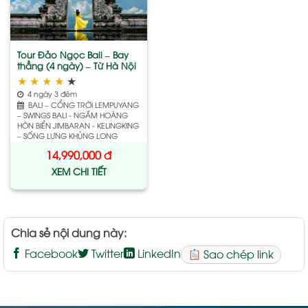
wishlist
Tour Đảo Ngọc Bali – Bay
thẳng (4 ngày) – Từ Hà Nội
★
★
★
★
★
4 ngày 3 đêm
BALI – CỔNG TRỜI LEMPUYANG
– SWINGS BALI - NGẮM HOÀNG
HÔN BIỂN JIMBARAN - KELINGKING
– SỐNG LƯNG KHỦNG LONG
14,990,000
đ
XEM CHI TIẾT
Chia sẻ nội dung này:
Facebook
Twitter
LinkedIn
Sao chép link