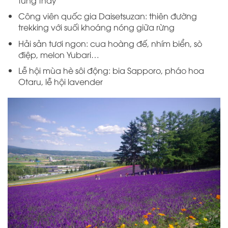
Công viên quốc gia Daisetsuzan: thiên đường
trekking với suối khoáng nóng giữa rừng
Hải sản tươi ngon: cua hoàng đế, nhím biển, sò
điệp, melon Yubari…
Lễ hội mùa hè sôi động: bia Sapporo, pháo hoa
Otaru, lễ hội lavender