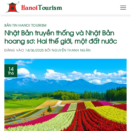
Bỏ
qua
nội
dung
BẢN TIN HANOI TOURISM
Nhật Bản truyền thống và Nhật Bản
hoang sơ: Hai thế giới, một đất nước
ĐĂNG VÀO
14/06/2025
BỞI
NGUYỄN THANH NGÂN
14
Th6