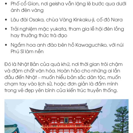
Phố cổ Gion, nơi geisha vẫn lặng lẽ bước qua dưới
ánh đèn vàng
Lâu đài Osaka, chùa Vàng Kinkaku-ji, cố đô Nara
Trải nghiệm mặc yukata, tham gia lễ hội đèn lồng
hay thưởng thức trà đạo
Ngắm hoa anh đào bên hồ Kawaguchiko, với núi
Phú Sĩ làm nền
Đó là Nhật Bản của quá khứ, nơi thời gian trôi chậm
và đậm chất văn hóa. Hoàn hảo cho những ai lần
đầu đến Nhật – muốn hiểu bản sắc dân tộc, muốn
chạm tay vào lịch sử, hoặc đơn giản là đắm mình
trong vẻ đẹp yên bình của kiến trúc truyền thống.