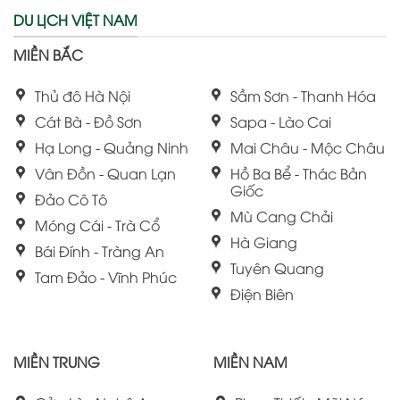
DU LỊCH VIỆT NAM
MIỀN BẮC
Thủ đô Hà Nội
Sầm Sơn - Thanh Hóa
Cát Bà - Đồ Sơn
Sapa - Lào Cai
Hạ Long - Quảng Ninh
Mai Châu - Mộc Châu
Vân Đồn - Quan Lạn
Hồ Ba Bể - Thác Bản
Giốc
Đảo Cô Tô
Mù Cang Chải
Móng Cái - Trà Cổ
Hà Giang
Bái Đính - Tràng An
Tuyên Quang
Tam Đảo - Vĩnh Phúc
Điện Biên
MIỀN TRUNG
MIỀN NAM