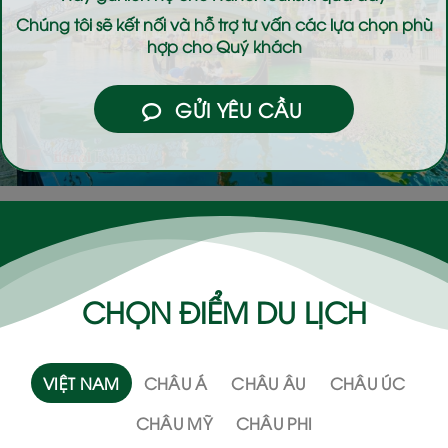
Chúng tôi sẽ kết nối và hỗ trợ tư vấn các lựa chọn phù
hợp cho Quý khách
GỬI YÊU CẦU
CHỌN ĐIỂM DU LỊCH
VIỆT NAM
CHÂU Á
CHÂU ÂU
CHÂU ÚC
CHÂU MỸ
CHÂU PHI