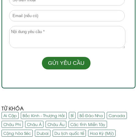
TỪ KHÓA
Ai Cập
Bắc Kinh - Thượng Hải
Bỉ
Bồ Đào Nha
Canada
Châu Phi
Châu Á
Châu Âu
Các tỉnh Miền Tây
Cộng hòa Séc
Dubai
Du lịch quốc tế
Hoa Kỳ (Mỹ)