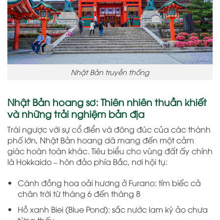
Nhật Bản truyền thống
Nhật Bản hoang sơ: Thiên nhiên thuần khiết
và những trải nghiệm bản địa
Trái ngược với sự cổ điển và đông đúc của các thành
phố lớn, Nhật Bản hoang dã mang đến một cảm
giác hoàn toàn khác. Tiêu biểu cho vùng đất ấy chính
là Hokkaido – hòn đảo phía Bắc, nơi hội tụ:
Cánh đồng hoa oải hương ở Furano: tím biếc cả
chân trời từ tháng 6 đến tháng 8
Hồ xanh Biei (Blue Pond): sắc nước lam kỳ ảo chưa
từng thấy