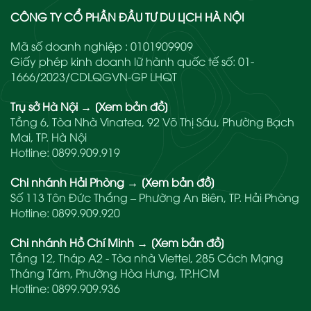
CÔNG TY CỔ PHẦN ĐẦU TƯ DU LỊCH HÀ NỘI
Mã số doanh nghiệp : 0101909909
Giấy phép kinh doanh lữ hành quốc tế số: 01-
1666/2023/CDLQGVN-GP LHQT
Trụ sở Hà Nội
→
[Xem bản đồ]
Tầng 6, Tòa Nhà Vinatea, 92 Võ Thị Sáu, Phường Bạch
Mai, TP. Hà Nội
Hotline:
0899.909.919
Chi nhánh Hải Phòng
→
[Xem bản đồ]
Số 113 Tôn Đức Thắng – Phường An Biên, TP. Hải Phòng
Hotline:
0899.909.920
Chi nhánh Hồ Chí Minh
→
[Xem bản đồ]
Tầng 12, Tháp A2 - Tòa nhà Viettel, 285 Cách Mạng
Tháng Tám, Phường Hòa Hưng, TP.HCM
Hotline:
0899.909.936