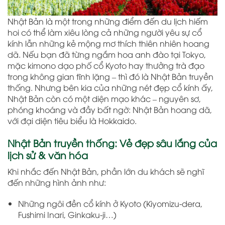
Nhật Bản là một trong những điểm đến du lịch hiếm
hoi có thể làm xiêu lòng cả những người yêu sự cổ
kính lẫn những kẻ mộng mơ thích thiên nhiên hoang
dã. Nếu bạn đã từng ngắm hoa anh đào tại Tokyo,
mặc kimono dạo phố cổ Kyoto hay thưởng trà đạo
trong không gian tĩnh lặng – thì đó là Nhật Bản truyền
thống. Nhưng bên kia của những nét đẹp cổ kính ấy,
Nhật Bản còn có một diện mạo khác – nguyên sơ,
phóng khoáng và đầy bất ngờ: Nhật Bản hoang dã,
với đại diện tiêu biểu là Hokkaido.
Nhật Bản truyền thống: Vẻ đẹp sâu lắng của
lịch sử & văn hóa
Khi nhắc đến Nhật Bản, phần lớn du khách sẽ nghĩ
đến những hình ảnh như:
Những ngôi đền cổ kính ở Kyoto (Kiyomizu-dera,
Fushimi Inari, Ginkaku-ji…)