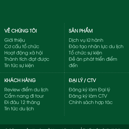
VỀ CHÚNG TÔI
SẢN PHẨM
Giới thiệu
Dịch vụ lữ hành
Cơ cấu tổ chức
Đào tạo nhân lực du lịch
Hoạt động xã hội
Tổ chức sự kiện
Thành tích đạt được
Đề án phát triển điểm
Tin tức sự kiện
đến
KHÁCH HÀNG
ĐẠI LÝ / CTV
Review điểm du lịch
Đăng ký làm Đại lý
Cẩm nang đi tour
Đăng ký làm CTV
Đi đâu 12 tháng
Chính sách hợp tác
Tin tức du lịch