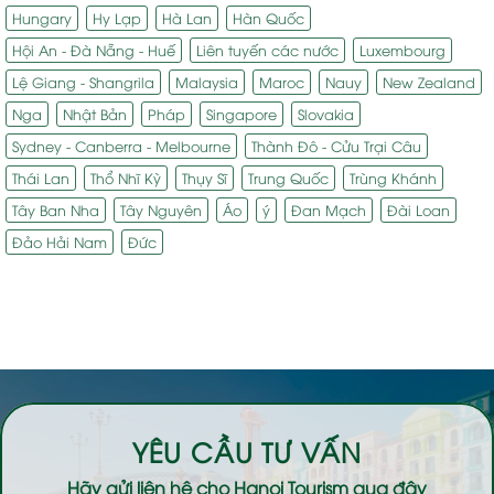
Hungary
Hy Lạp
Hà Lan
Hàn Quốc
Hội An - Đà Nẵng - Huế
Liên tuyến các nước
Luxembourg
Lệ Giang - Shangrila
Malaysia
Maroc
Nauy
New Zealand
Nga
Nhật Bản
Pháp
Singapore
Slovakia
Sydney - Canberra - Melbourne
Thành Đô - Cửu Trại Câu
Thái Lan
Thổ Nhĩ Kỳ
Thụy Sĩ
Trung Quốc
Trùng Khánh
Tây Ban Nha
Tây Nguyên
Áo
ý
Đan Mạch
Đài Loan
Đảo Hải Nam
Đức
YÊU CẦU TƯ VẤN
Hãy gửi liên hệ cho
Hanoi Tourism
qua đây