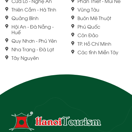
Cửa Lò - Nghệ An
Phan Thiết - Mũi Né
Thiên Cầm - Hà Tĩnh
Vũng Tàu
Quảng Bình
Buôn Mê Thuột
Hội An - Đà Nẵng -
Phú Quốc
Huế
Côn Đảo
Quy Nhơn - Phú Yên
TP. Hồ Chí Minh
Nha Trang - Đà Lạt
Các tỉnh Miền Tây
Tây Nguyên