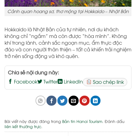
Cảnh quan hoang sơ, thơ mộng tại Hokkaido – Nhật Bản
Hokkaido là Nhật Bản của tự nhiên, nơi du khách
không chỉ “ngắm” mà còn được “hòa mình”. Không
khí trong lành, cảnh sắc ngoạn mục, ẩm thực độc
đáo và con người thân thiện – tất cả khiến trải nghiệm
trở nên sống động và khó quên.
Chia sẻ nội dung này:
Facebook
Twitter
LinkedIn
Sao chép link
Bài viết này được đăng trong
Bản tin Hanoi Tourism
. Đánh dấu
liên kết thường trực
.