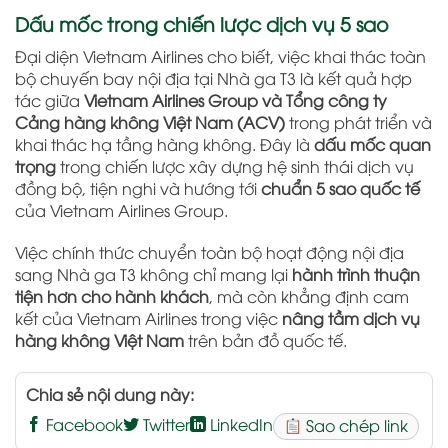
Dấu mốc trong chiến lược dịch vụ 5 sao
Đại diện Vietnam Airlines cho biết, việc khai thác toàn
bộ chuyến bay nội địa tại Nhà ga T3 là kết quả hợp
tác giữa
Vietnam Airlines Group và Tổng công ty
Cảng hàng không Việt Nam (ACV)
trong phát triển và
khai thác hạ tầng hàng không. Đây là
dấu mốc quan
trọng
trong chiến lược xây dựng hệ sinh thái dịch vụ
đồng bộ, tiện nghi và hướng tới
chuẩn 5 sao quốc tế
của Vietnam Airlines Group.
Việc chính thức chuyển toàn bộ hoạt động nội địa
sang Nhà ga T3 không chỉ mang lại
hành trình thuận
tiện hơn cho hành khách
, mà còn khẳng định cam
kết của Vietnam Airlines trong việc
nâng tầm dịch vụ
hàng không Việt Nam
trên bản đồ quốc tế.
Chia sẻ nội dung này:
Facebook
Twitter
LinkedIn
Sao chép link