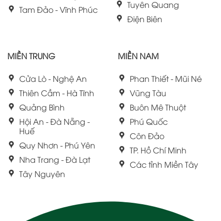
Tuyên Quang
Tam Đảo - Vĩnh Phúc
Điện Biên
MIỀN TRUNG
MIỀN NAM
Cửa Lò - Nghệ An
Phan Thiết - Mũi Né
Thiên Cầm - Hà Tĩnh
Vũng Tàu
Quảng Bình
Buôn Mê Thuột
Hội An - Đà Nẵng -
Phú Quốc
Huế
Côn Đảo
Quy Nhơn - Phú Yên
TP. Hồ Chí Minh
Nha Trang - Đà Lạt
Các tỉnh Miền Tây
Tây Nguyên