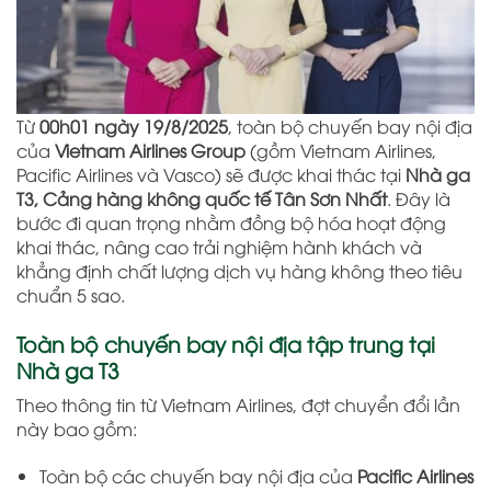
Từ
00h01 ngày 19/8/2025
, toàn bộ chuyến bay nội địa
của
Vietnam Airlines Group
(gồm Vietnam Airlines,
Pacific Airlines và Vasco) sẽ được khai thác tại
Nhà ga
T3, Cảng hàng không quốc tế Tân Sơn Nhất
. Đây là
bước đi quan trọng nhằm đồng bộ hóa hoạt động
khai thác, nâng cao trải nghiệm hành khách và
khẳng định chất lượng dịch vụ hàng không theo tiêu
chuẩn 5 sao.
Toàn bộ chuyến bay nội địa tập trung tại
Nhà ga T3
Theo thông tin từ Vietnam Airlines, đợt chuyển đổi lần
này bao gồm:
Toàn bộ các chuyến bay nội địa của
Pacific Airlines