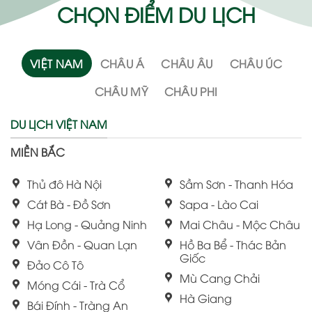
CHỌN ĐIỂM DU LỊCH
VIỆT NAM
CHÂU Á
CHÂU ÂU
CHÂU ÚC
CHÂU MỸ
CHÂU PHI
DU LỊCH VIỆT NAM
MIỀN BẮC
Thủ đô Hà Nội
Sầm Sơn - Thanh Hóa
Cát Bà - Đồ Sơn
Sapa - Lào Cai
Hạ Long - Quảng Ninh
Mai Châu - Mộc Châu
Vân Đồn - Quan Lạn
Hồ Ba Bể - Thác Bản
Giốc
Đảo Cô Tô
Mù Cang Chải
Móng Cái - Trà Cổ
Hà Giang
Bái Đính - Tràng An