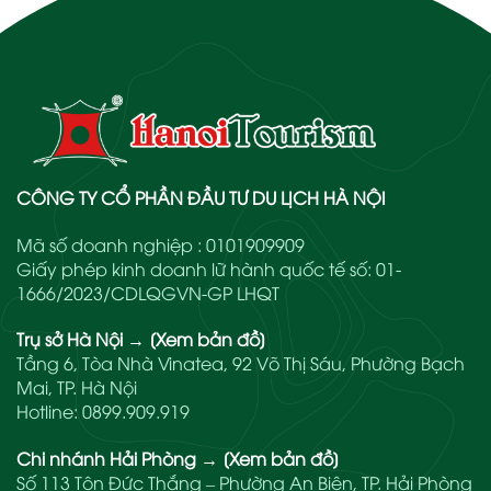
CÔNG TY CỔ PHẦN ĐẦU TƯ DU LỊCH HÀ NỘI
Mã số doanh nghiệp : 0101909909
Giấy phép kinh doanh lữ hành quốc tế số: 01-
1666/2023/CDLQGVN-GP LHQT
Trụ sở Hà Nội
→
[Xem bản đồ]
Tầng 6, Tòa Nhà Vinatea, 92 Võ Thị Sáu, Phường Bạch
Mai, TP. Hà Nội
Hotline:
0899.909.919
Chi nhánh Hải Phòng
→
[Xem bản đồ]
Số 113 Tôn Đức Thắng – Phường An Biên, TP. Hải Phòng