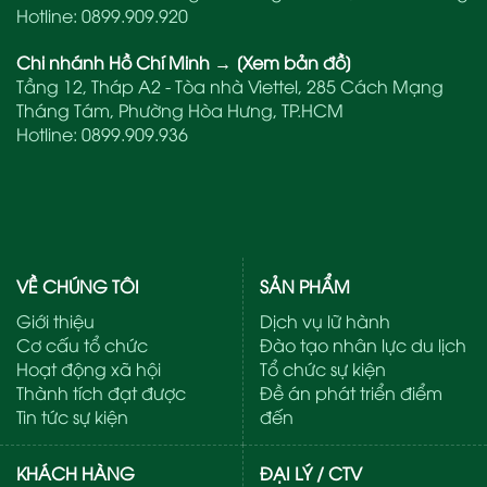
Hotline:
0899.909.920
Chi nhánh Hồ Chí Minh
→
[Xem bản đồ]
Tầng 12, Tháp A2 - Tòa nhà Viettel, 285 Cách Mạng
Tháng Tám, Phường Hòa Hưng, TP.HCM
Hotline:
0899.909.936
VỀ CHÚNG TÔI
SẢN PHẨM
Giới thiệu
Dịch vụ lữ hành
Cơ cấu tổ chức
Đào tạo nhân lực du lịch
Hoạt động xã hội
Tổ chức sự kiện
Thành tích đạt được
Đề án phát triển điểm
Tin tức sự kiện
đến
KHÁCH HÀNG
ĐẠI LÝ / CTV