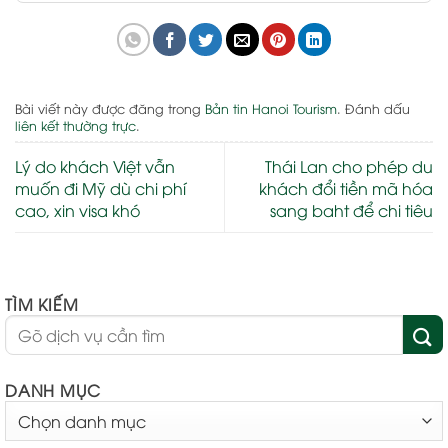
Bài viết này được đăng trong
Bản tin Hanoi Tourism
. Đánh dấu
liên kết thường trực
.
Lý do khách Việt vẫn
Thái Lan cho phép du
muốn đi Mỹ dù chi phí
khách đổi tiền mã hóa
cao, xin visa khó
sang baht để chi tiêu
TÌM KIẾM
DANH MỤC
DANH
MỤC