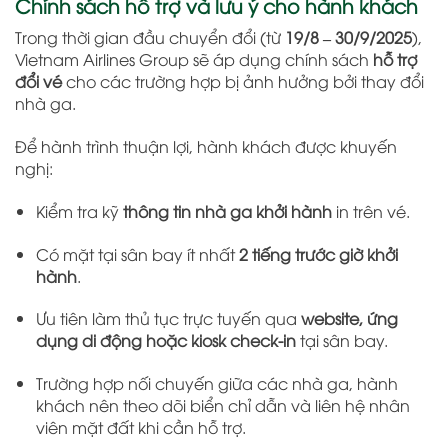
Chính sách hỗ trợ và lưu ý cho hành khách
Trong thời gian đầu chuyển đổi (từ
19/8 – 30/9/2025
),
Vietnam Airlines Group sẽ áp dụng chính sách
hỗ trợ
đổi vé
cho các trường hợp bị ảnh hưởng bởi thay đổi
nhà ga.
Để hành trình thuận lợi, hành khách được khuyến
nghị:
Kiểm tra kỹ
thông tin nhà ga khởi hành
in trên vé.
Có mặt tại sân bay ít nhất
2 tiếng trước giờ khởi
hành
.
Ưu tiên làm thủ tục trực tuyến qua
website, ứng
dụng di động hoặc kiosk check-in
tại sân bay.
Trường hợp nối chuyến giữa các nhà ga, hành
khách nên theo dõi biển chỉ dẫn và liên hệ nhân
viên mặt đất khi cần hỗ trợ.