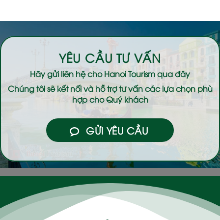
YÊU CẦU TƯ VẤN
Hãy gửi liên hệ cho
Hanoi Tourism
qua đây
Chúng tôi sẽ kết nối và hỗ trợ tư vấn các lựa chọn phù
hợp cho Quý khách
GỬI YÊU CẦU