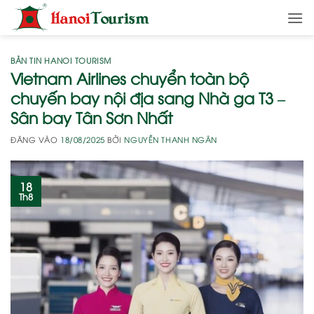
Bỏ
qua
nội
dung
BẢN TIN HANOI TOURISM
Vietnam Airlines chuyển toàn bộ
chuyến bay nội địa sang Nhà ga T3 –
Sân bay Tân Sơn Nhất
ĐĂNG VÀO
18/08/2025
BỞI
NGUYỄN THANH NGÂN
18
Th8