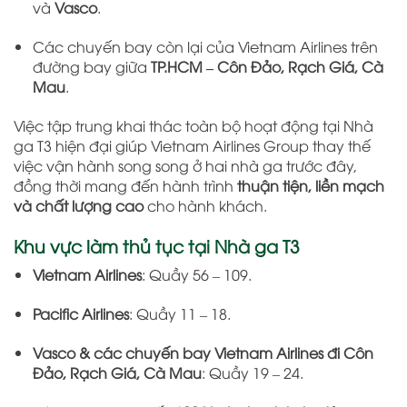
và
Vasco
.
Các chuyến bay còn lại của Vietnam Airlines trên
đường bay giữa
TP.HCM – Côn Đảo, Rạch Giá, Cà
Mau
.
Việc tập trung khai thác toàn bộ hoạt động tại Nhà
ga T3 hiện đại giúp Vietnam Airlines Group thay thế
việc vận hành song song ở hai nhà ga trước đây,
đồng thời mang đến hành trình
thuận tiện, liền mạch
và chất lượng cao
cho hành khách.
Khu vực làm thủ tục tại Nhà ga T3
Vietnam Airlines
: Quầy 56 – 109.
Pacific Airlines
: Quầy 11 – 18.
Vasco & các chuyến bay Vietnam Airlines đi Côn
Đảo, Rạch Giá, Cà Mau
: Quầy 19 – 24.