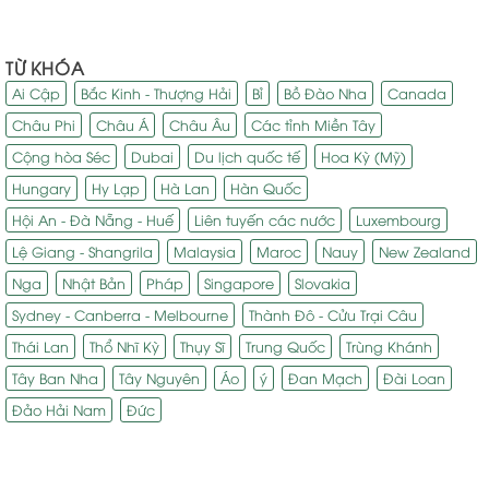
TỪ KHÓA
Ai Cập
Bắc Kinh - Thượng Hải
Bỉ
Bồ Đào Nha
Canada
Châu Phi
Châu Á
Châu Âu
Các tỉnh Miền Tây
Cộng hòa Séc
Dubai
Du lịch quốc tế
Hoa Kỳ (Mỹ)
Hungary
Hy Lạp
Hà Lan
Hàn Quốc
Hội An - Đà Nẵng - Huế
Liên tuyến các nước
Luxembourg
Lệ Giang - Shangrila
Malaysia
Maroc
Nauy
New Zealand
Nga
Nhật Bản
Pháp
Singapore
Slovakia
Sydney - Canberra - Melbourne
Thành Đô - Cửu Trại Câu
Thái Lan
Thổ Nhĩ Kỳ
Thụy Sĩ
Trung Quốc
Trùng Khánh
Tây Ban Nha
Tây Nguyên
Áo
ý
Đan Mạch
Đài Loan
Đảo Hải Nam
Đức