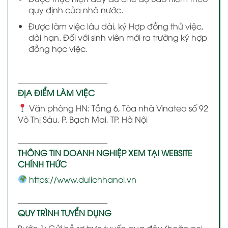
quy định của nhà nước.
Được làm việc lâu dài, ký Hợp đồng thử việc,
dài hạn. Đối với sinh viên mới ra trường ký hợp
đồng học việc.
———————————
ĐỊA ĐIỂM LÀM VIỆC
Văn phòng HN: Tầng 6, Tòa nhà Vinatea số 92
Võ Thị Sáu, P. Bạch Mai, TP. Hà Nội
———————————
THÔNG TIN DOANH NGHIỆP XEM TẠI WEBSITE
CHÍNH THỨC
https://www.dulichhanoi.vn
———————————
QUY TRÌNH TUYỂN DỤNG
Bước 1
: Gửi hồ sơ trực tuyến qua đây (hoặc gọi