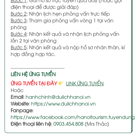
điện thoại để được giải đáp)
Bước 2
: Nhận lịch hẹn phỏng vấn trực tiếp
Bước 3
: Tham gia phỏng vấn vòng 1 tại văn
phòng
Bước 4
: Nhận kết quả và nhận lịch phỏng vấn
lần 2 tại văn phòng
Bước 5
: Nhận kết quả và nộp hồ sơ nhân thân, kí
hợp đồng hợp tác.
———————————
LIÊN HỆ ỨNG TUYỂN
ỨNG TUYỂN TẠI ĐÂY
LINK ỨNG TUYỂN
Hoặc
Email
:
hanhchinh@dulichhanoi.vn
Website
:
https://www.dulichhanoi.vn
Fanpage
:
https://www.facebook.com/hanoitourism.tuyendung
Điện thoại liên hệ
:
0903.454.808
(Mrs Thảo)