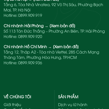
Tầng 6, Tòa Nhà Vinatea, 92 Võ Thị Sáu, Phường Bạch
Mai, TP. Hà Nội
Hotline:
0899.909.919
Chi nhánh Hải Phòng
→
[Xem bản đồ]
Số 113 Tôn Đức Thắng – Phường An Biên, TP. Hải Phòng
Hotline:
0899.909.920
Chi nhánh Hồ Chí Minh
→
[Xem bản đồ]
Tầng 12, Tháp A2 - Tòa nhà Viettel, 285 Cách Mạng
Tháng Tám, Phường Hòa Hưng, TP.HCM
Hotline:
0899.909.936
VỀ CHÚNG TÔI
SẢN PHẨM
Giới thiệu
Dịch vụ lữ hành