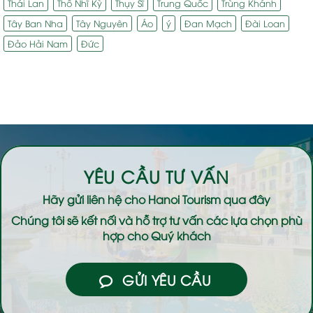
Thái Lan
Thổ Nhĩ Kỳ
Thụy Sĩ
Trung Quốc
Trùng Khánh
Tây Ban Nha
Tây Nguyên
Áo
ý
Đan Mạch
Đài Loan
Đảo Hải Nam
Đức
YÊU CẦU TƯ VẤN
Hãy gửi liên hệ cho
Hanoi Tourism
qua đây
Chúng tôi sẽ kết nối và hỗ trợ tư vấn các lựa chọn phù
hợp cho Quý khách
GỬI YÊU CẦU