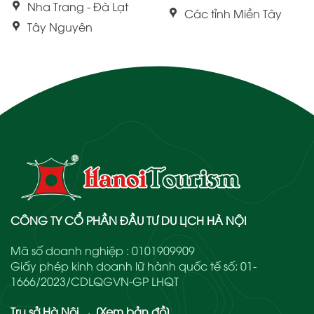
Nha Trang - Đà Lạt
Các tỉnh Miền Tây
Tây Nguyên
CÔNG TY CỔ PHẦN ĐẦU TƯ DU LỊCH HÀ NỘI
Mã số doanh nghiệp : 0101909909
Giấy phép kinh doanh lữ hành quốc tế số: 01-
1666/2023/CDLQGVN-GP LHQT
Trụ sở Hà Nội
→
[Xem bản đồ]