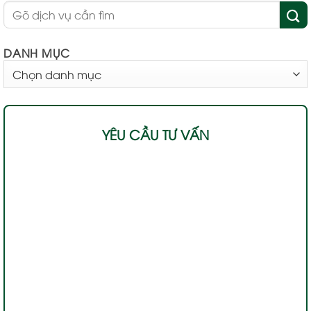
DANH MỤC
DANH
MỤC
YÊU CẦU TƯ VẤN