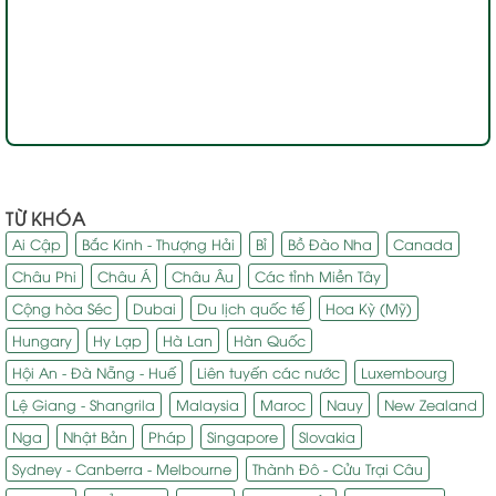
TỪ KHÓA
Ai Cập
Bắc Kinh - Thượng Hải
Bỉ
Bồ Đào Nha
Canada
Châu Phi
Châu Á
Châu Âu
Các tỉnh Miền Tây
Cộng hòa Séc
Dubai
Du lịch quốc tế
Hoa Kỳ (Mỹ)
Hungary
Hy Lạp
Hà Lan
Hàn Quốc
Hội An - Đà Nẵng - Huế
Liên tuyến các nước
Luxembourg
Lệ Giang - Shangrila
Malaysia
Maroc
Nauy
New Zealand
Nga
Nhật Bản
Pháp
Singapore
Slovakia
Sydney - Canberra - Melbourne
Thành Đô - Cửu Trại Câu