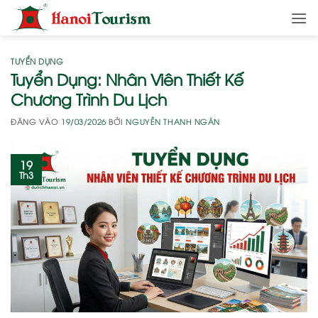
Bỏ
qua
nội
dung
TUYỂN DỤNG
Tuyển Dụng: Nhân Viên Thiết Kế
Chương Trình Du Lịch
ĐĂNG VÀO
19/03/2026
BỞI
NGUYỄN THANH NGÂN
19
Th3