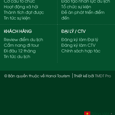
Cơ cấu tổ chức
Đào tạo nhân lực du lịch
Hoạt động xã hội
Tổ chức sự kiện
Thành tích đạt được
Đề án phát triển điểm
Tin tức sự kiện
đến
KHÁCH HÀNG
ĐẠI LÝ / CTV
Review điểm du lịch
Đăng ký làm Đại lý
Cẩm nang đi tour
Đăng ký làm CTV
Đi đâu 12 tháng
Chính sách hợp tác
Tin tức du lịch
© Bản quyền thuộc về Hanoi Tourism
Thiết kế bởi
TMDT Pro
Tiếng Việt
▼