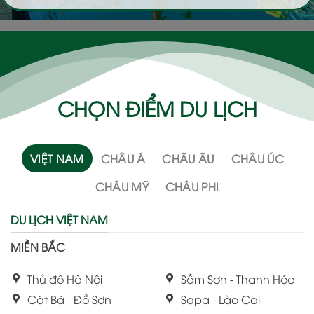
CHỌN ĐIỂM DU LỊCH
VIỆT NAM
CHÂU Á
CHÂU ÂU
CHÂU ÚC
CHÂU MỸ
CHÂU PHI
DU LỊCH VIỆT NAM
MIỀN BẮC
Thủ đô Hà Nội
Sầm Sơn - Thanh Hóa
Cát Bà - Đồ Sơn
Sapa - Lào Cai