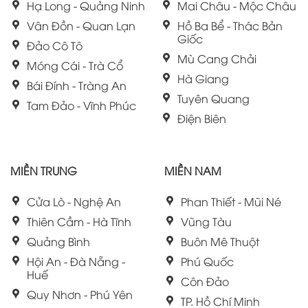
Hạ Long - Quảng Ninh
Mai Châu - Mộc Châu
Vân Đồn - Quan Lạn
Hồ Ba Bể - Thác Bản
Giốc
Đảo Cô Tô
Mù Cang Chải
Móng Cái - Trà Cổ
Hà Giang
Bái Đính - Tràng An
Tuyên Quang
Tam Đảo - Vĩnh Phúc
Điện Biên
MIỀN TRUNG
MIỀN NAM
Cửa Lò - Nghệ An
Phan Thiết - Mũi Né
Thiên Cầm - Hà Tĩnh
Vũng Tàu
Quảng Bình
Buôn Mê Thuột
Hội An - Đà Nẵng -
Phú Quốc
Huế
Côn Đảo
Quy Nhơn - Phú Yên
TP. Hồ Chí Minh