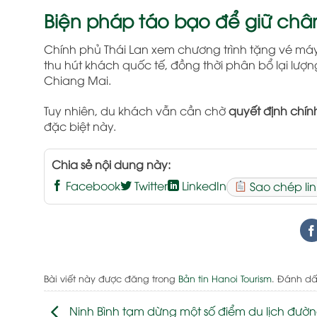
Biện pháp táo bạo để giữ châ
Chính phủ Thái Lan xem chương trình tặng vé má
thu hút khách quốc tế, đồng thời phân bổ lại lư
Chiang Mai.
Tuy nhiên, du khách vẫn cần chờ
quyết định chín
đặc biệt này.
Chia sẻ nội dung này:
Facebook
Twitter
LinkedIn
Sao chép lin
Bài viết này được đăng trong
Bản tin Hanoi Tourism
. Đánh d
Ninh Bình tạm dừng một số điểm du lịch đườn