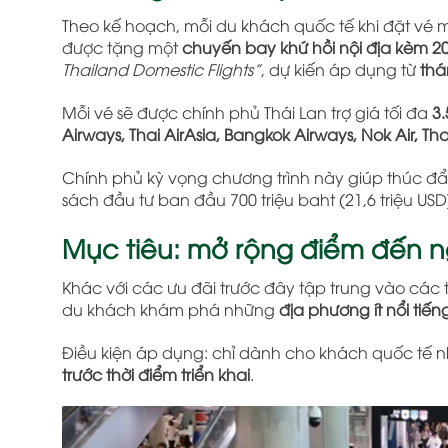
Theo kế hoạch, mỗi du khách quốc tế khi đặt vé 
được tặng một
chuyến bay khứ hồi nội địa kèm 20
Thailand Domestic Flights”
, dự kiến áp dụng từ
thá
Mỗi vé sẽ được chính phủ Thái Lan trợ giá tối đa
3.
Airways, Thai AirAsia, Bangkok Airways, Nok Air, Thai
Chính phủ kỳ vọng chương trình này giúp thúc đ
sách đầu tư ban đầu 700 triệu baht (21,6 triệu USD
Mục tiêu: mở rộng điểm đến n
Khác với các ưu đãi trước đây tập trung vào các
du khách khám phá những
địa phương ít nổi ti
Điều kiện áp dụng: chỉ dành cho khách quốc t
trước thời điểm triển khai
.