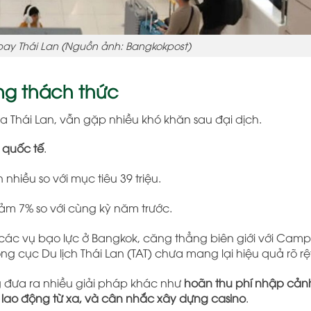
bay Thái Lan (Nguồn ảnh: Bangkokpost)
ng thách thức
ủa Thái Lan, vẫn gặp nhiều khó khăn sau đại dịch.
h quốc tế
.
 nhiều so với mục tiêu 39 triệu.
iảm 7% so với cùng kỳ năm trước.
 các vụ bạo lực ở Bangkok, căng thẳng biên giới với Camp
g cục Du lịch Thái Lan (TAT) chưa mang lại hiệu quả rõ rệ
g đưa ra nhiều giải pháp khác như
hoãn thu phí nhập cảnh
o lao động từ xa, và cân nhắc xây dựng casino
.