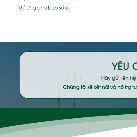
để ứng phó bão số 5
YÊU 
Hãy gửi liên h
Chúng tôi sẽ kết nối và hỗ trợ