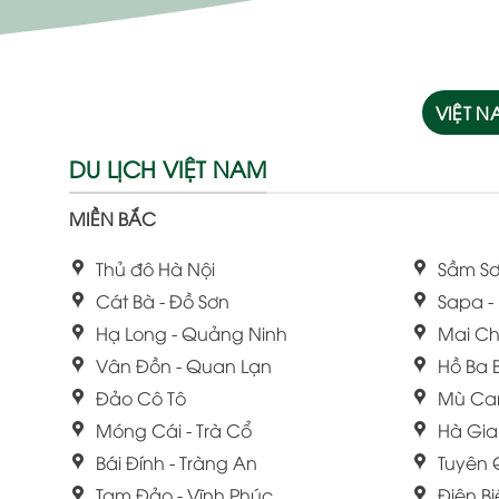
VIỆT 
DU LỊCH VIỆT NAM
MIỀN BẮC
Thủ đô Hà Nội
Sầm Sơ
Cát Bà - Đồ Sơn
Sapa -
Hạ Long - Quảng Ninh
Mai Ch
Vân Đồn - Quan Lạn
Hồ Ba 
Đảo Cô Tô
Mù Ca
Móng Cái - Trà Cổ
Hà Gi
Bái Đính - Tràng An
Tuyên
Tam Đảo - Vĩnh Phúc
Điện B