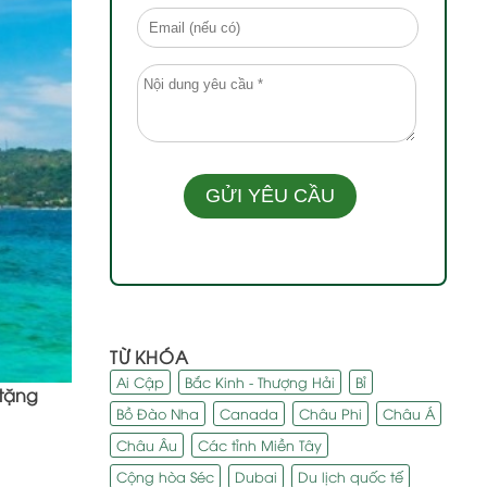
TỪ KHÓA
Ai Cập
Bắc Kinh - Thượng Hải
Bỉ
tặng
Bồ Đào Nha
Canada
Châu Phi
Châu Á
Châu Âu
Các tỉnh Miền Tây
Cộng hòa Séc
Dubai
Du lịch quốc tế