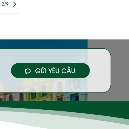
 2/9
GỬI YÊU CẦU