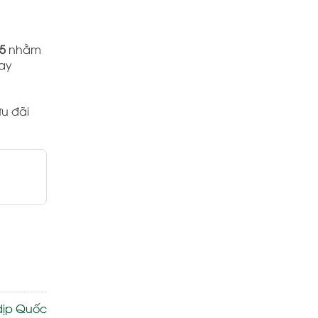
5
nhằm
hay
ưu đãi
 dịp Quốc