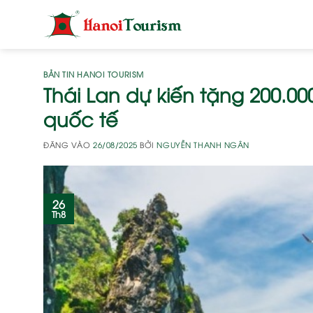
Bỏ
qua
nội
dung
BẢN TIN HANOI TOURISM
Thái Lan dự kiến tặng 200.0
quốc tế
ĐĂNG VÀO
26/08/2025
BỞI
NGUYỄN THANH NGÂN
26
Th8