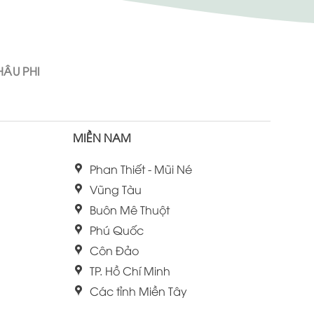
ÂU PHI
MIỀN NAM
Phan Thiết - Mũi Né
Vũng Tàu
Buôn Mê Thuột
Phú Quốc
Côn Đảo
TP. Hồ Chí Minh
Các tỉnh Miền Tây