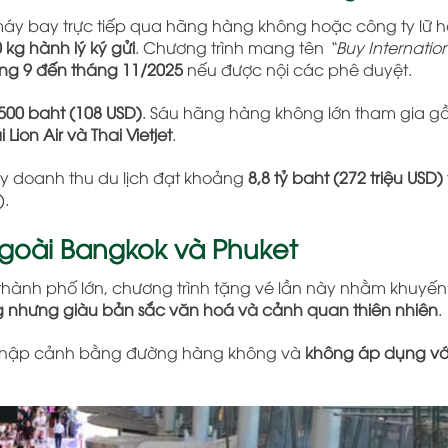
máy bay trực tiếp qua hãng hàng không hoặc công ty lữ h
 kg hành lý ký gửi
. Chương trình mang tên
“Buy Internation
ng 9 đến tháng 11/2025
nếu được nội các phê duyệt.
500 baht (108 USD)
. Sáu hãng hàng không lớn tham gia g
 Lion Air và Thai Vietjet
.
ẩy doanh thu du lịch đạt khoảng
8,8 tỷ baht (272 triệu USD)
).
goài Bangkok và Phuket
 thành phố lớn, chương trình tặng vé lần này nhằm khuyến
ếng nhưng giàu bản sắc văn hoá và cảnh quan thiên nhiên
.
ế nhập cảnh bằng đường hàng không và
không áp dụng với