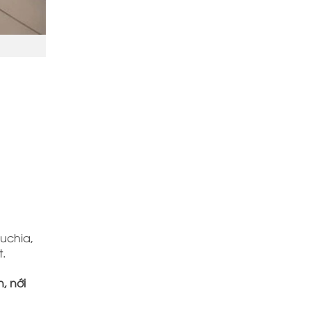
uchia,
t.
, nới