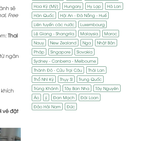
Hoa Kỳ (Mỹ)
Hungary
Hy Lạp
Hà Lan
ành sẽ
al, Free
Hàn Quốc
Hội An - Đà Nẵng - Huế
Liên tuyến các nước
Luxembourg
Lệ Giang - Shangrila
Malaysia
Maroc
ồm:
Thai
Nauy
New Zealand
Nga
Nhật Bản
Pháp
Singapore
Slovakia
từ ngân
Sydney - Canberra - Melbourne
Thành Đô - Cửu Trại Câu
Thái Lan
Thổ Nhĩ Kỳ
Thụy Sĩ
Trung Quốc
Trùng Khánh
Tây Ban Nha
Tây Nguyên
 khích
Áo
ý
Đan Mạch
Đài Loan
Đảo Hải Nam
Đức
 vé đặt