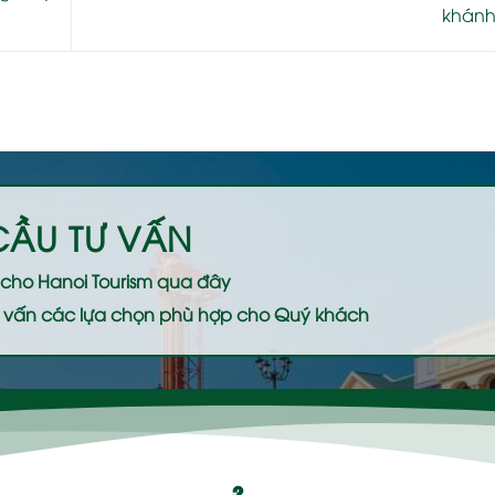
khánh
CẦU TƯ VẤN
ệ cho
Hanoi Tourism
qua đây
 tư vấn các lựa chọn phù hợp cho Quý khách