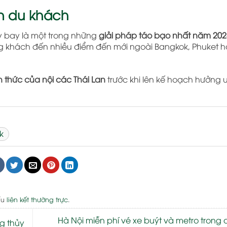
n du khách
y bay là một trong những
giải pháp táo bạo nhất năm 202
ợng khách đến nhiều điểm đến mới ngoài Bangkok, Phuket 
h thức của nội các Thái Lan
trước khi lên kế hoạch hưởng 
k
ấu
liên kết thường trực
.
Hà Nội miễn phí vé xe buýt và metro trong
g thủy