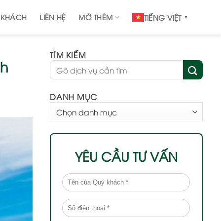
 KHÁCH
LIÊN HỆ
MỞ THÊM
TIẾNG VIỆT
▼
TÌM KIẾM
ch
DANH MỤC
DANH
MỤC
YÊU CẦU TƯ VẤN