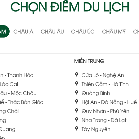
CHỌN ĐIỂM DU LỊCH
NAM
CHÂU Á
CHÂU ÂU
CHÂU ÚC
CHÂU MỸ
CH
MIỀN TRUNG
n - Thanh Hóa
Cửa Lò - Nghệ An
 Lào Cai
Thiên Cầm - Hà Tĩnh
âu - Mộc Châu
Quảng Bình
Bể - Thác Bản Giốc
Hội An - Đà Nẵng - Huế
ng Chải
Quy Nhơn - Phú Yên
ang
Nha Trang - Đà Lạt
 Quang
Tây Nguyên
iên