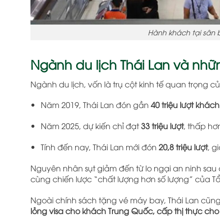
Hành khách tại sân 
Ngành du lịch Thái Lan và nhữ
Ngành du lịch, vốn là trụ cột kinh tế quan trọng c
Năm 2019, Thái Lan đón gần
40 triệu lượt khác
Năm 2025, dự kiến chỉ đạt
33 triệu lượt
, thấp hơn
Tính đến nay, Thái Lan mới đón
20,8 triệu lượt
, g
Nguyên nhân sụt giảm đến từ lo ngại an ninh sau
cùng chiến lược “chất lượng hơn số lượng” của Tổn
Ngoài chính sách tặng vé máy bay, Thái Lan cũn
lỏng visa cho khách Trung Quốc, cấp thị thực ch