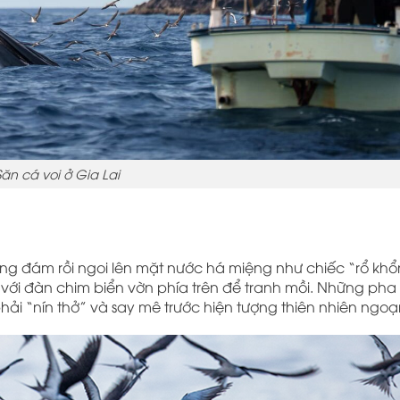
Săn cá voi ở Gia Lai
ng đám rồi ngoi lên mặt nước há miệng như chiếc “rổ khổn
 với đàn chim biển vờn phía trên để tranh mồi. Những pha
hải “nín thở” và say mê trước hiện tượng thiên nhiên ngo