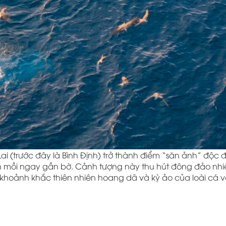
 Lai (trước đây là Bình Định) trở thành điểm “săn ảnh” độc 
 săn mồi ngay gần bờ. Cảnh tượng này thu hút đông đảo nh
i khoảnh khắc thiên nhiên hoang dã và kỳ ảo của loài cá v