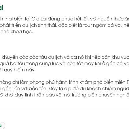
i
h thái biển tại Gia Lai đang phục hồi tốt, với nguồn thức ă
át triển du lịch sinh thái, đặc biệt là tour ngắm cá voi, 
à nhà khoa học.
 khuyến cáo các tàu du lịch và ca nô khi tiếp cận khu vực
 quá ba tàu trong cùng lúc và nên tắt máy khi ở gần cá v
ật quý hiếm này.
i không chỉ làm phong phú hành trình khám phá biển miền
ái gắn liền với bảo tồn. Đây là dịp để du khách chiêm ngư
hời khơi dậy tinh thần bảo vệ môi trường biển chuyên nghi
k