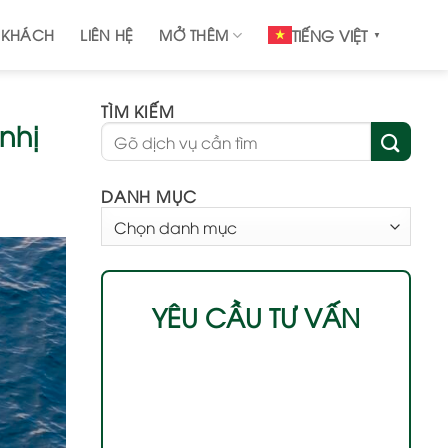
 KHÁCH
LIÊN HỆ
MỞ THÊM
TIẾNG VIỆT
▼
TÌM KIẾM
nhị
DANH MỤC
DANH
MỤC
YÊU CẦU TƯ VẤN