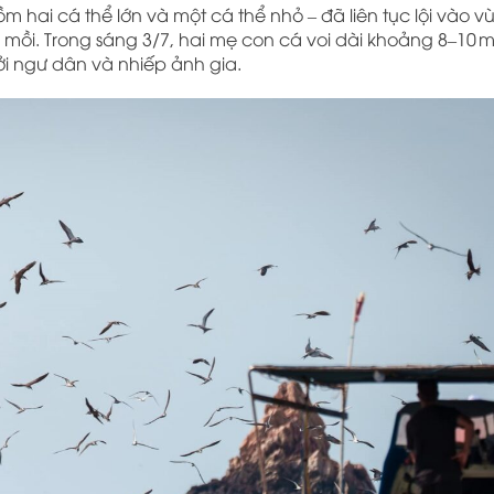
gồm hai cá thể lớn và một cá thể nhỏ – đã liên tục lội vào v
 mồi. Trong sáng 3/7, hai mẹ con cá voi dài khoảng 8–10 m
ởi ngư dân và nhiếp ảnh gia.