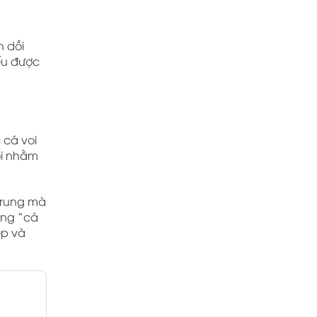
n dồi
nếu được
 cá voi
oi nhằm
 Trung mà
ỡng “cá
ệp và