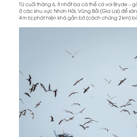
Từ cuối tháng 6, ít nhất ba cá thể cá voi Bryde – 
ở các khu vực Nhơn Hải, Vũng Bồi (Gia Lai) để săn
4 m bị phát hiện khá gần bờ (cách chừng 2 km) b