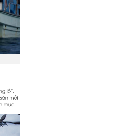
g lồ”,
 săn mồi
ạn mục.