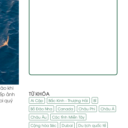
đáo khi
TỪ KHÓA
iếp ảnh
oi quý
Ai Cập
Bắc Kinh - Thượng Hải
Bỉ
Bồ Đào Nha
Canada
Châu Phi
Châu Á
Châu Âu
Các tỉnh Miền Tây
Cộng hòa Séc
Dubai
Du lịch quốc tế