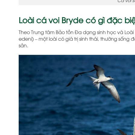
Cá voi s
Loài cá voi Bryde có gì đặc bi
Theo Trung tâm Bảo tồn Đa dạng sinh học và Loài 
edeni) – một loài có giá trị sinh thái, thường sống
sản.