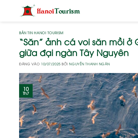
Bỏ
qua
nội
dung
BẢN TIN HANOI TOURISM
“Săn” ảnh cá voi săn mồi ở G
giữa đại ngàn Tây Nguyên
ĐĂNG VÀO
10/07/2025
BỞI
NGUYỄN THANH NGÂN
10
Th7