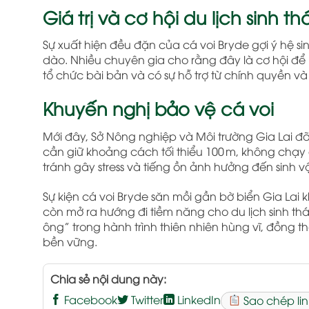
Giá trị và cơ hội du lịch sinh thá
Sự xuất hiện đều đặn của cá voi Bryde gợi ý hệ sin
dào. Nhiều chuyên gia cho rằng đây là cơ hội để ph
tổ chức bài bản và có sự hỗ trợ từ chính quyền v
Khuyến nghị bảo vệ cá voi
Mới đây, Sở Nông nghiệp và Môi trường Gia Lai đã
cần giữ khoảng cách tối thiểu 100 m, không chạy
tránh gây stress và tiếng ồn ảnh hưởng đến sinh v
Sự kiện cá voi Bryde săn mồi gần bờ biển Gia La
còn mở ra hướng đi tiềm năng cho du lịch sinh th
ông” trong hành trình thiên nhiên hùng vĩ, đồng t
bền vững.
Chia sẻ nội dung này:
Facebook
Twitter
LinkedIn
Sao chép lin