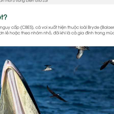
ăn mồi ở vùng biển Gia Lai
ệt?
nguy cấp (CBES), cá voi xuất hiện thuộc loài Bryde (Bala
 đơn lẻ hoặc theo nhóm nhỏ, đôi khi là cả gia đình trong mù