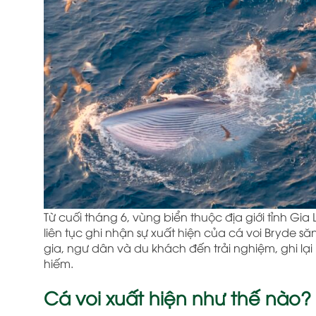
Từ cuối tháng 6, vùng biển thuộc địa giới tỉnh Gia
liên tục ghi nhận sự xuất hiện của cá voi Bryde
gia, ngư dân và du khách đến trải nghiệm, ghi lạ
hiếm.
Cá voi xuất hiện như thế nào?