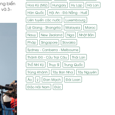
ùng biển
Hoa Kỳ (Mỹ)
Hungary
Hy Lạp
Hà Lan
 và 3–
Hàn Quốc
Hội An - Đà Nẵng - Huế
Liên tuyến các nước
Luxembourg
Lệ Giang - Shangrila
Malaysia
Maroc
Nauy
New Zealand
Nga
Nhật Bản
Pháp
Singapore
Slovakia
Sydney - Canberra - Melbourne
Thành Đô - Cửu Trại Câu
Thái Lan
Thổ Nhĩ Kỳ
Thụy Sĩ
Trung Quốc
Trùng Khánh
Tây Ban Nha
Tây Nguyên
Áo
ý
Đan Mạch
Đài Loan
Đảo Hải Nam
Đức