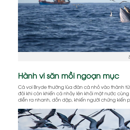
Hành vi săn mồi ngoạn mục
Cá voi Bryde thường lùa đàn cá nhỏ vào thành từ
đôi khi còn khiến cá nhảy lên khỏi mặt nước cùng
diễn ra nhanh, dồn dập, khiến người chứng kiến p