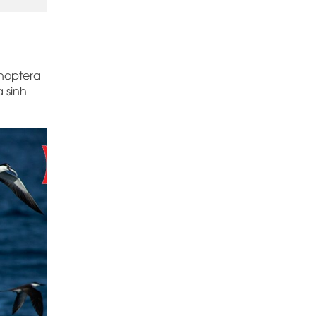
enoptera
a sinh