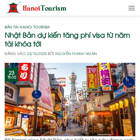
Bỏ
qua
nội
dung
BẢN TIN HANOI TOURISM
Nhật Bản dự kiến tăng phí visa từ năm
tài khóa tới
ĐĂNG VÀO
23/10/2025
BỞI
NGUYỄN THANH NGÂN
23
Th10
Bộ Ngoại giao Nhật Bản cho biết nước này đang xem