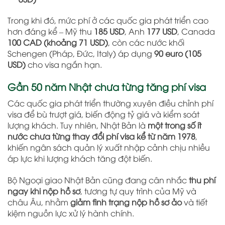
Trong khi đó, mức phí ở các quốc gia phát triển cao
hơn đáng kể – Mỹ thu
185 USD
, Anh
177 USD
, Canada
100 CAD (khoảng 71 USD)
, còn các nước khối
Schengen (Pháp, Đức, Italy) áp dụng
90 euro (105
USD)
cho visa ngắn hạn.
Gần 50 năm Nhật chưa từng tăng phí visa
Các quốc gia phát triển thường xuyên điều chỉnh phí
visa để bù trượt giá, biến động tỷ giá và kiểm soát
lượng khách. Tuy nhiên, Nhật Bản là
một trong số ít
nước chưa từng thay đổi phí visa kể từ năm 1978
,
khiến ngân sách quản lý xuất nhập cảnh chịu nhiều
áp lực khi lượng khách tăng đột biến.
Bộ Ngoại giao Nhật Bản cũng đang cân nhắc
thu phí
ngay khi nộp hồ sơ
, tương tự quy trình của Mỹ và
châu Âu, nhằm
giảm tình trạng nộp hồ sơ ảo
và tiết
kiệm nguồn lực xử lý hành chính.