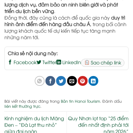
lượng dịch vụ, đảm bảo an ninh biên giới và phát
triển du lịch bền vững
.
Đồng thời, đây cũng là cách để quốc gia này
duy trì
hình ảnh điểm đến hàng đầu châu Á
, trong bối cảnh
lượng khách quốc tế dự kiến tiếp tục tăng mạnh
những năm tới.
Chia sẻ nội dung này:
Facebook
Twitter
LinkedIn
Sao chép link
Bài viết này được đăng trong
Bản tin Hanoi Tourism
. Đánh dấu
liên kết thường trực
.
Kinh nghiệm du lịch Măng
Quy Nhơn lọt top “25 điểm
Đen – “Đà Lạt thu nhỏ”
đến nhất định phải tới
giữa đại ngàn
năm 2026”