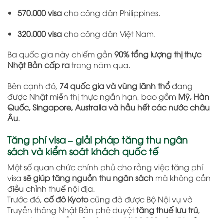
570.000 visa
cho công dân Philippines.
320.000 visa
cho công dân Việt Nam.
Ba quốc gia này chiếm gần
90% tổng lượng thị thực
Nhật Bản cấp ra
trong năm qua.
Bên cạnh đó,
74 quốc gia và vùng lãnh thổ
đang
được Nhật miễn thị thực ngắn hạn, bao gồm
Mỹ, Hàn
Quốc, Singapore, Australia và hầu hết các nước châu
Âu
.
Tăng phí visa – giải pháp tăng thu ngân
sách và kiểm soát khách quốc tế
Một số quan chức chính phủ cho rằng việc tăng phí
visa
sẽ giúp tăng nguồn thu ngân sách
mà không cần
điều chỉnh thuế nội địa.
Trước đó,
cố đô Kyoto
cũng đã được Bộ Nội vụ và
Truyền thông Nhật Bản phê duyệt
tăng thuế lưu trú
,