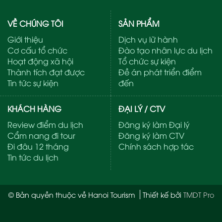
VỀ CHÚNG TÔI
SẢN PHẨM
Giới thiệu
Dịch vụ lữ hành
Cơ cấu tổ chức
Đào tạo nhân lực du lịch
Hoạt động xã hội
Tổ chức sự kiện
Thành tích đạt được
Đề án phát triển điểm
Tin tức sự kiện
đến
KHÁCH HÀNG
ĐẠI LÝ / CTV
Review điểm du lịch
Đăng ký làm Đại lý
Cẩm nang đi tour
Đăng ký làm CTV
Đi đâu 12 tháng
Chính sách hợp tác
Tin tức du lịch
© Bản quyền thuộc về Hanoi Tourism
Thiết kế bởi
TMDT Pro