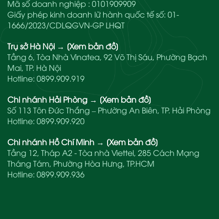
Mã số doanh nghiệp : 0101909909
Giấy phép kinh doanh lữ hành quốc tế số: 01-
1666/2023/CDLQGVN-GP LHQT
Trụ sở Hà Nội
→
[Xem bản đồ]
Tầng 6, Tòa Nhà Vinatea, 92 Võ Thị Sáu, Phường Bạch
Mai, TP. Hà Nội
Hotline:
0899.909.919
Chi nhánh Hải Phòng
→
[Xem bản đồ]
Số 113 Tôn Đức Thắng – Phường An Biên, TP. Hải Phòng
Hotline:
0899.909.920
Chi nhánh Hồ Chí Minh
→
[Xem bản đồ]
Tầng 12, Tháp A2 - Tòa nhà Viettel, 285 Cách Mạng
Tháng Tám, Phường Hòa Hưng, TP.HCM
Hotline:
0899.909.936