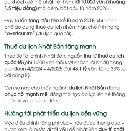
du khách có thể phải trả thêm
tới 10.000 yên (khoảng
1,5 triệu đồng)
mỗi đêm, bắt đầu từ năm 2026.
Đây là
lần tăng đầu tiên kể từ năm 2018
, khi thành
phố áp dụng thuế du lịch nhằm hạn chế tình trạng
“overtourism”
(du lịch quá tải).
Thuế du lịch Nhật Bản tăng mạnh
Theo Bộ Tài chính Nhật Bản,
nguồn thu từ thuế du lịch
quốc tế
(phí 1.000 yên mỗi lượt khách rời Nhật) trong
giai đoạn
4/2024 – 4/2025
đạt
48,1 tỷ yên
, tăng 33% so
với cùng kỳ.
Con số này cho thấy
ngành du lịch Nhật Bản đang
phục hồi mạnh mẽ
, đồng thời tạo áp lực lên hệ thống
quản lý và cơ sở hạ tầng.
Hướng tới phát triển du lịch bền vững
Việc điều chỉnh tăng phí visa – nếu được thông qua –
được xem là bước đi tất yếu để Nhật Bản
duy trì chất