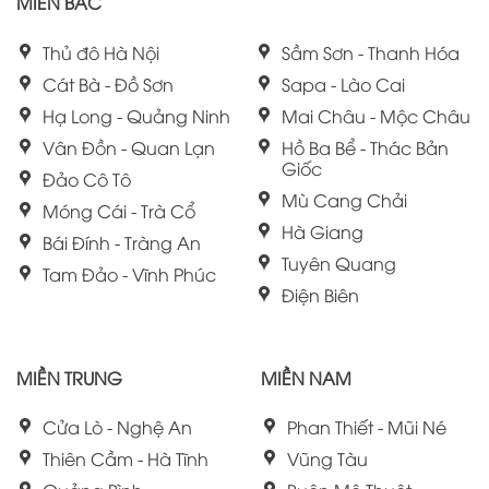
MIỀN BẮC
Thủ đô Hà Nội
Sầm Sơn - Thanh Hóa
Cát Bà - Đồ Sơn
Sapa - Lào Cai
Hạ Long - Quảng Ninh
Mai Châu - Mộc Châu
Vân Đồn - Quan Lạn
Hồ Ba Bể - Thác Bản
Giốc
Đảo Cô Tô
Mù Cang Chải
Móng Cái - Trà Cổ
Hà Giang
Bái Đính - Tràng An
Tuyên Quang
Tam Đảo - Vĩnh Phúc
Điện Biên
MIỀN TRUNG
MIỀN NAM
Cửa Lò - Nghệ An
Phan Thiết - Mũi Né
Thiên Cầm - Hà Tĩnh
Vũng Tàu