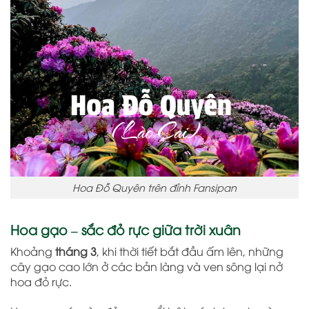
Hoa Đỗ Quyên trên đỉnh Fansipan
Hoa gạo – sắc đỏ rực giữa trời xuân
Khoảng
tháng 3
, khi thời tiết bắt đầu ấm lên, những
cây gạo cao lớn ở các bản làng và ven sông lại nở
hoa đỏ rực.