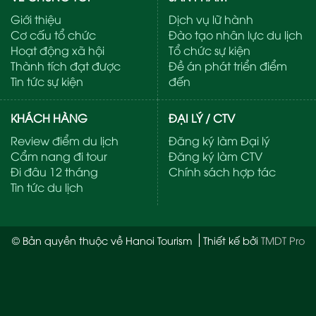
Giới thiệu
Dịch vụ lữ hành
Cơ cấu tổ chức
Đào tạo nhân lực du lịch
Hoạt động xã hội
Tổ chức sự kiện
Thành tích đạt được
Đề án phát triển điểm
Tin tức sự kiện
đến
KHÁCH HÀNG
ĐẠI LÝ / CTV
Review điểm du lịch
Đăng ký làm Đại lý
Cẩm nang đi tour
Đăng ký làm CTV
Đi đâu 12 tháng
Chính sách hợp tác
Tin tức du lịch
© Bản quyền thuộc về Hanoi Tourism
Thiết kế bởi
TMDT Pro