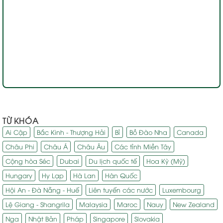
TỪ KHÓA
Ai Cập
Bắc Kinh - Thượng Hải
Bỉ
Bồ Đào Nha
Canada
Châu Phi
Châu Á
Châu Âu
Các tỉnh Miền Tây
Cộng hòa Séc
Dubai
Du lịch quốc tế
Hoa Kỳ (Mỹ)
Hungary
Hy Lạp
Hà Lan
Hàn Quốc
Hội An - Đà Nẵng - Huế
Liên tuyến các nước
Luxembourg
Lệ Giang - Shangrila
Malaysia
Maroc
Nauy
New Zealand
Nga
Nhật Bản
Pháp
Singapore
Slovakia