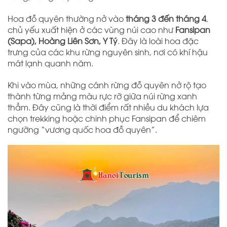
Hoa đỗ quyên thường nở vào
tháng 3 đến tháng 4
,
chủ yếu xuất hiện ở các vùng núi cao như
Fansipan
(Sapa), Hoàng Liên Sơn, Y Tý
. Đây là loài hoa đặc
trưng của các khu rừng nguyên sinh, nơi có khí hậu
mát lạnh quanh năm.
Khi vào mùa, những cánh rừng đỗ quyên nở rộ tạo
thành từng mảng màu rực rỡ giữa núi rừng xanh
thẳm. Đây cũng là thời điểm rất nhiều du khách lựa
chọn trekking hoặc chinh phục Fansipan để chiêm
ngưỡng “vương quốc hoa đỗ quyên”.