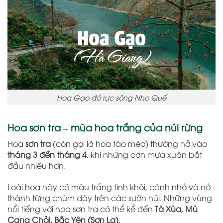
Hoa Gạo đỏ rực sông Nho Quế
Hoa sơn tra – mùa hoa trắng của núi rừng
Hoa
sơn tra
(còn gọi là hoa táo mèo) thường nở vào
tháng 3 đến tháng 4
, khi những cơn mưa xuân bắt
đầu nhiều hơn.
Loài hoa này có màu trắng tinh khôi, cánh nhỏ và nở
thành từng chùm dày trên các sườn núi. Những vùng
nổi tiếng với hoa sơn tra có thể kể đến
Tà Xùa, Mù
Cang Chải, Bắc Yên (Sơn La)
.