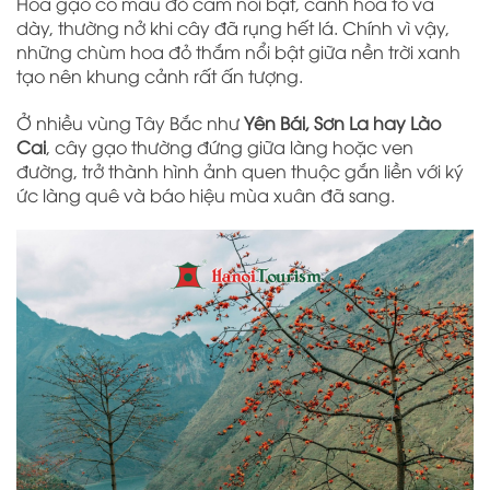
Hoa gạo có màu đỏ cam nổi bật, cánh hoa to và
dày, thường nở khi cây đã rụng hết lá. Chính vì vậy,
những chùm hoa đỏ thắm nổi bật giữa nền trời xanh
tạo nên khung cảnh rất ấn tượng.
Ở nhiều vùng Tây Bắc như
Yên Bái, Sơn La hay Lào
Cai
, cây gạo thường đứng giữa làng hoặc ven
đường, trở thành hình ảnh quen thuộc gắn liền với ký
ức làng quê và báo hiệu mùa xuân đã sang.