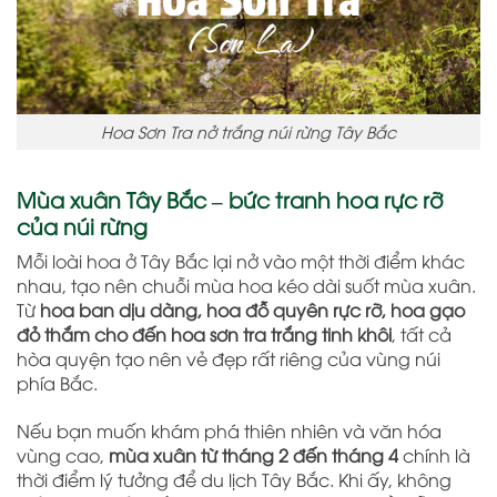
Hoa Sơn Tra nở trắng núi rừng Tây Bắc
Mùa xuân Tây Bắc – bức tranh hoa rực rỡ
của núi rừng
Mỗi loài hoa ở Tây Bắc lại nở vào một thời điểm khác
nhau, tạo nên chuỗi mùa hoa kéo dài suốt mùa xuân.
Từ
hoa ban dịu dàng, hoa đỗ quyên rực rỡ, hoa gạo
đỏ thắm cho đến hoa sơn tra trắng tinh khôi
, tất cả
hòa quyện tạo nên vẻ đẹp rất riêng của vùng núi
phía Bắc.
Nếu bạn muốn khám phá thiên nhiên và văn hóa
vùng cao,
mùa xuân từ tháng 2 đến tháng 4
chính là
thời điểm lý tưởng để du lịch Tây Bắc. Khi ấy, không