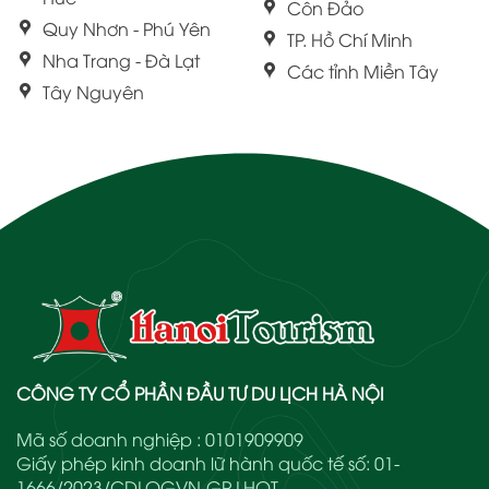
Côn Đảo
Quy Nhơn - Phú Yên
TP. Hồ Chí Minh
Nha Trang - Đà Lạt
Các tỉnh Miền Tây
Tây Nguyên
CÔNG TY CỔ PHẦN ĐẦU TƯ DU LỊCH HÀ NỘI
Mã số doanh nghiệp : 0101909909
Giấy phép kinh doanh lữ hành quốc tế số: 01-
1666/2023/CDLQGVN-GP LHQT