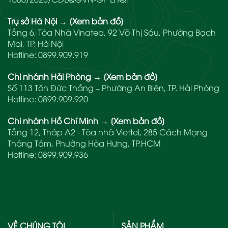
Trụ sở Hà Nội
→
[Xem bản đồ]
Tầng 6, Tòa Nhà Vinatea, 92 Võ Thị Sáu, Phường Bạch
Mai, TP. Hà Nội
Hotline:
0899.909.919
Chi nhánh Hải Phòng
→
[Xem bản đồ]
Số 113 Tôn Đức Thắng – Phường An Biên, TP. Hải Phòng
Hotline:
0899.909.920
Chi nhánh Hồ Chí Minh
→
[Xem bản đồ]
Tầng 12, Tháp A2 - Tòa nhà Viettel, 285 Cách Mạng
Tháng Tám, Phường Hòa Hưng, TP.HCM
Hotline:
0899.909.936
VỀ CHÚNG TÔI
SẢN PHẨM