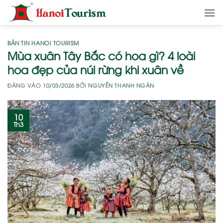
Bỏ
qua
nội
dung
BẢN TIN HANOI TOURISM
Mùa xuân Tây Bắc có hoa gì? 4 loài
hoa đẹp của núi rừng khi xuân về
ĐĂNG VÀO
10/03/2026
BỞI
NGUYỄN THANH NGÂN
10
Th3