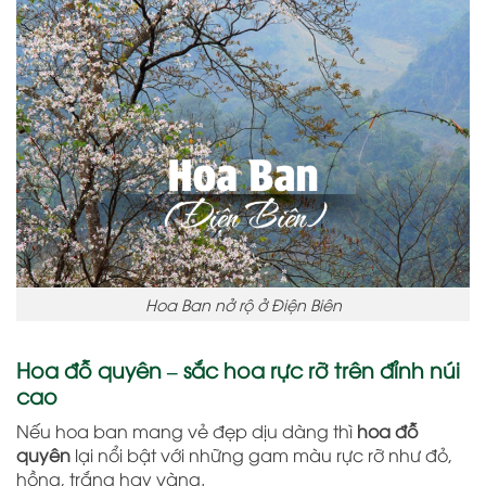
Hoa Ban nở rộ ở Điện Biên
Hoa đỗ quyên – sắc hoa rực rỡ trên đỉnh núi
cao
Nếu hoa ban mang vẻ đẹp dịu dàng thì
hoa đỗ
quyên
lại nổi bật với những gam màu rực rỡ như đỏ,
hồng, trắng hay vàng.