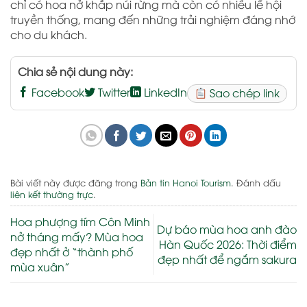
chỉ có hoa nở khắp núi rừng mà còn có nhiều lễ hội
truyền thống, mang đến những trải nghiệm đáng nhớ
cho du khách.
Chia sẻ nội dung này:
Facebook
Twitter
LinkedIn
Sao chép link
Bài viết này được đăng trong
Bản tin Hanoi Tourism
. Đánh dấu
liên kết thường trực
.
Hoa phượng tím Côn Minh
Dự báo mùa hoa anh đào
nở tháng mấy? Mùa hoa
Hàn Quốc 2026: Thời điểm
đẹp nhất ở “thành phố
đẹp nhất để ngắm sakura
mùa xuân”