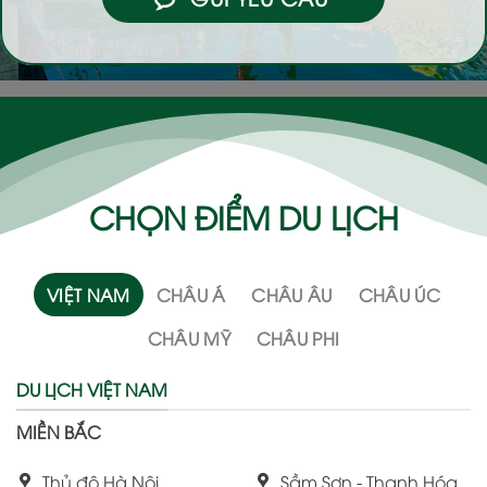
CHỌN ĐIỂM DU LỊCH
VIỆT NAM
CHÂU Á
CHÂU ÂU
CHÂU ÚC
CHÂU MỸ
CHÂU PHI
DU LỊCH VIỆT NAM
MIỀN BẮC
Thủ đô Hà Nội
Sầm Sơn - Thanh Hóa