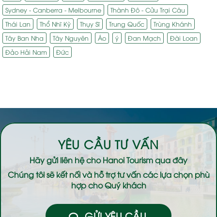
Sydney - Canberra - Melbourne
Thành Đô - Cửu Trại Câu
Thái Lan
Thổ Nhĩ Kỳ
Thụy Sĩ
Trung Quốc
Trùng Khánh
Tây Ban Nha
Tây Nguyên
Áo
ý
Đan Mạch
Đài Loan
Đảo Hải Nam
Đức
YÊU CẦU TƯ VẤN
Hãy gửi liên hệ cho
Hanoi Tourism
qua đây
Chúng tôi sẽ kết nối và hỗ trợ tư vấn các lựa chọn phù
hợp cho Quý khách
GỬI YÊU CẦU