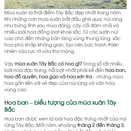
Mùa xuân là thời điểm Tây Bắc đẹp nhất trong năm.
Khi những cơn mưa xuân bắt đầu ghé qua, núi rừng
như bừng tỉnh sau mùa đông, cây cối đâm chồi và
nhiều loài hoa đồng loạt khoe sắc. Từ các sườn núi
cao cho đến những bản làng vùng thung lũng, sắc
hoa phủ khắp không gian, tạo nên bức tranh thiên
nhiên vừa rực rỡ vừa thơ mộng.
Vậy
mùa xuân Tây Bắc có hoa gì?
Trong số rất nhiều
loài hoa đặc trưng, nổi bật nhất phải kể đến
hoa ban,
hoa đỗ quyên, hoa gạo và hoa sơn tra
– những mùa
hoa gắn liền với vẻ đẹp của núi rừng và văn hóa
vùng cao.
Hoa ban – biểu tượng của mùa xuân Tây
Bắc
Hoa ban được xem là loài hoa đặc trưng nhất của núi
rừng Tây Bắc. Mỗi năm, khoảng
tháng 2 đến tháng 3
,