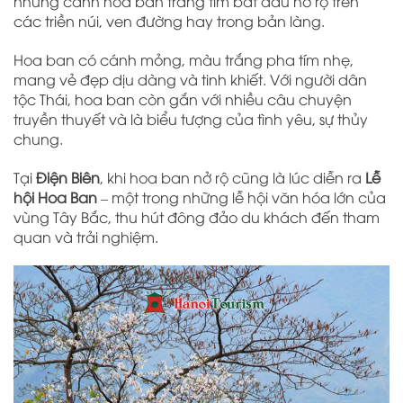
những cánh hoa ban trắng tím bắt đầu nở rộ trên
các triền núi, ven đường hay trong bản làng.
Hoa ban có cánh mỏng, màu trắng pha tím nhẹ,
mang vẻ đẹp dịu dàng và tinh khiết. Với người dân
tộc Thái, hoa ban còn gắn với nhiều câu chuyện
truyền thuyết và là biểu tượng của tình yêu, sự thủy
chung.
Tại
Điện Biên
, khi hoa ban nở rộ cũng là lúc diễn ra
Lễ
hội Hoa Ban
– một trong những lễ hội văn hóa lớn của
vùng Tây Bắc, thu hút đông đảo du khách đến tham
quan và trải nghiệm.