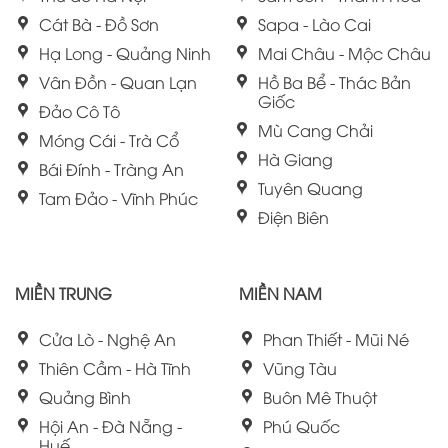
Cát Bà - Đồ Sơn
Sapa - Lào Cai
Hạ Long - Quảng Ninh
Mai Châu - Mộc Châu
Vân Đồn - Quan Lạn
Hồ Ba Bể - Thác Bản
Giốc
Đảo Cô Tô
Mù Cang Chải
Móng Cái - Trà Cổ
Hà Giang
Bái Đính - Tràng An
Tuyên Quang
Tam Đảo - Vĩnh Phúc
Điện Biên
MIỀN TRUNG
MIỀN NAM
Cửa Lò - Nghệ An
Phan Thiết - Mũi Né
Thiên Cầm - Hà Tĩnh
Vũng Tàu
Quảng Bình
Buôn Mê Thuột
Hội An - Đà Nẵng -
Phú Quốc
Huế