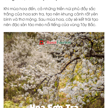
Khi mùa hoa đến, cả những triền núi phủ đầy sắc
trắng của hoa sơn tra, tạo nên khung cảnh rất yên
bình và thơ mộng. Sau mùa hoa, cây sẽ kết trái tạo
nên đặc sản táo mèo nổi tiếng của vùng Tây Bắc.