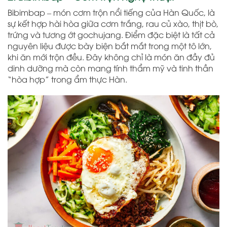
Bibimbap – món cơm trộn nổi tiếng của Hàn Quốc, là
sự kết hợp hài hòa giữa cơm trắng, rau củ xào, thịt bò,
trứng và tương ớt gochujang. Điểm đặc biệt là tất cả
nguyên liệu được bày biện bắt mắt trong một tô lớn,
khi ăn mới trộn đều. Đây không chỉ là món ăn đầy đủ
dinh dưỡng mà còn mang tính thẩm mỹ và tinh thần
“hòa hợp” trong ẩm thực Hàn.