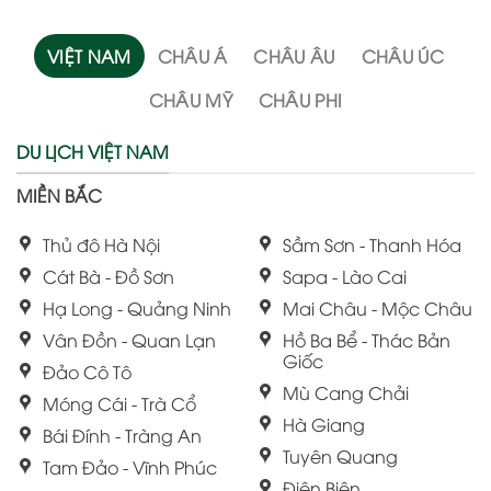
VIỆT NAM
CHÂU Á
CHÂU ÂU
CHÂU ÚC
CHÂU MỸ
CHÂU PHI
DU LỊCH VIỆT NAM
MIỀN BẮC
Thủ đô Hà Nội
Sầm Sơn - Thanh Hóa
Cát Bà - Đồ Sơn
Sapa - Lào Cai
Hạ Long - Quảng Ninh
Mai Châu - Mộc Châu
Vân Đồn - Quan Lạn
Hồ Ba Bể - Thác Bản
Giốc
Đảo Cô Tô
Mù Cang Chải
Móng Cái - Trà Cổ
Hà Giang
Bái Đính - Tràng An
Tuyên Quang
Tam Đảo - Vĩnh Phúc
Điện Biên