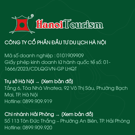
CÔNG TY CỔ PHẦN ĐẦU TƯ DU LỊCH HÀ NỘI
Mã số doanh nghiệp : 0101909909
Giấy phép kinh doanh lữ hành quốc tế số: 01-
1666/2023/CDLQGVN-GP LHQT
Trụ sở Hà Nội
→
[Xem bản đồ]
Tầng 6, Tòa Nhà Vinatea, 92 Võ Thị Sáu, Phường Bạch
Mai, TP. Hà Nội
Hotline:
0899.909.919
Chi nhánh Hải Phòng
→
[Xem bản đồ]
Số 113 Tôn Đức Thắng – Phường An Biên, TP. Hải Phòng
Hotline:
0899.909.920