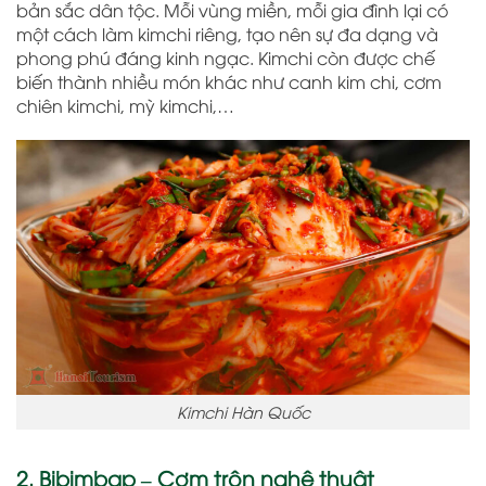
bản sắc dân tộc. Mỗi vùng miền, mỗi gia đình lại có
một cách làm kimchi riêng, tạo nên sự đa dạng và
phong phú đáng kinh ngạc. Kimchi còn được chế
biến thành nhiều món khác như canh kim chi, cơm
chiên kimchi, mỳ kimchi,…
Kimchi Hàn Quốc
2. Bibimbap – Cơm trộn nghệ thuật