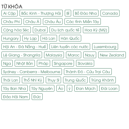
TỪ KHÓA
Ai Cập
Bắc Kinh - Thượng Hải
Bỉ
Bồ Đào Nha
Canada
Châu Phi
Châu Á
Châu Âu
Các tỉnh Miền Tây
Cộng hòa Séc
Dubai
Du lịch quốc tế
Hoa Kỳ (Mỹ)
Hungary
Hy Lạp
Hà Lan
Hàn Quốc
Hội An - Đà Nẵng - Huế
Liên tuyến các nước
Luxembourg
Lệ Giang - Shangrila
Malaysia
Maroc
Nauy
New Zealand
Nga
Nhật Bản
Pháp
Singapore
Slovakia
Sydney - Canberra - Melbourne
Thành Đô - Cửu Trại Câu
Thái Lan
Thổ Nhĩ Kỳ
Thụy Sĩ
Trung Quốc
Trùng Khánh
Tây Ban Nha
Tây Nguyên
Áo
ý
Đan Mạch
Đài Loan
Đảo Hải Nam
Đức