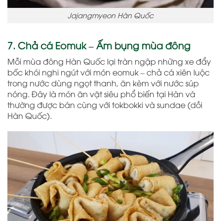
Jajangmyeon Hàn Quốc
7. Chả cá Eomuk – Ấm bụng mùa đông
Mỗi mùa đông Hàn Quốc lại tràn ngập những xe đẩy
bốc khói nghi ngút với món eomuk – chả cá xiên luộc
trong nước dùng ngọt thanh, ăn kèm với nước súp
nóng. Đây là món ăn vặt siêu phổ biến tại Hàn và
thường được bán cùng với tokbokki và sundae (dồi
Hàn Quốc).