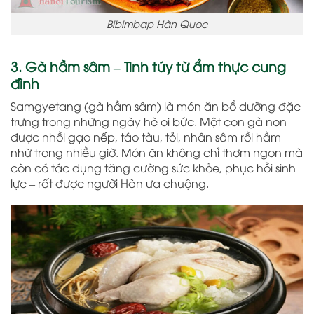
Bibimbap Hàn Quoc
3. Gà hầm sâm – Tinh túy từ ẩm thực cung
đình
Samgyetang (gà hầm sâm) là món ăn bổ dưỡng đặc
trưng trong những ngày hè oi bức. Một con gà non
được nhồi gạo nếp, táo tàu, tỏi, nhân sâm rồi hầm
nhừ trong nhiều giờ. Món ăn không chỉ thơm ngon mà
còn có tác dụng tăng cường sức khỏe, phục hồi sinh
lực – rất được người Hàn ưa chuộng.