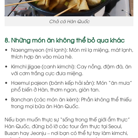
Chả cá Hàn Quốc
8. Những món ăn không thể bỏ qua khác
Naengmyeon (mì lạnh): Món mì lạ miệng, mát lạnh,
thích hợp ăn vào mùa hè.
Kimchi jjigae (canh kimchi): Cay nồng, đậm đà, ăn
với cơm trắng cực đưa miệng.
Haemul pajeon (bánh kếp hải sản): Món “ăn mưa”
phổ biến ở Hàn, thơm ngon, giòn tan.
Banchan (các món ăn kèm): Phần không thể thiếu
trong mọi bữa ăn Hàn Quốc.
Nếu bạn muốn thực sự “sống trong thế giới ẩm thực”
Hàn Quốc, đừng bỏ lỡ các tour ẩm thực tại Seoul,
Busan hay Jeonju – nơi bạn có thể tự tay làm kimchi,