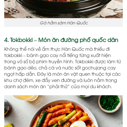
Gà hầm sâm Hàn Quốc
4. Tokbokki – Món ăn đường phố quốc dân
Không thể nói về ẩm thực Hàn Quốc mà thiếu đi
tokbokki – bánh gạo cay nổi tiếng từng xuất hiện
trong vô số bộ phim truyền hình. Tokbokki được làm từ
bánh gạo dẻo, chả cá và nước sốt gochujang cay
ngọt hấp dẫn. Đây là món ăn vặt quen thuộc tại các
khu chợ đêm, xe đẩy ven đường và luôn nằm trong
danh sách món ăn “phải thử” của mọi du khách.