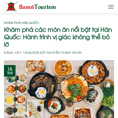
Bỏ
qua
nội
dung
KHÁM PHÁ HÀN QUỐC
Khám phá các món ăn nổi bật tại Hàn
Quốc: Hành trình vị giác không thể bỏ
lỡ
ĐĂNG VÀO
15/04/2025
BỞI
NGUYỄN THANH NGÂN
15
Th4