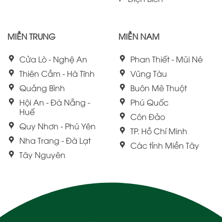
MIỀN TRUNG
MIỀN NAM
Cửa Lò - Nghệ An
Phan Thiết - Mũi Né
Thiên Cầm - Hà Tĩnh
Vũng Tàu
Quảng Bình
Buôn Mê Thuột
Hội An - Đà Nẵng -
Phú Quốc
Huế
Côn Đảo
Quy Nhơn - Phú Yên
TP. Hồ Chí Minh
Nha Trang - Đà Lạt
Các tỉnh Miền Tây
Tây Nguyên