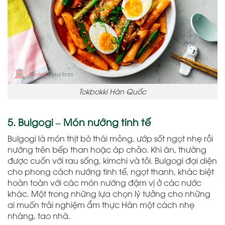
Tokbokki Hàn Quốc
5. Bulgogi – Món nướng tinh tế
Bulgogi là món thịt bò thái mỏng, ướp sốt ngọt nhẹ rồi
nướng trên bếp than hoặc áp chảo. Khi ăn, thường
được cuốn với rau sống, kimchi và tỏi. Bulgogi đại diện
cho phong cách nướng tinh tế, ngọt thanh, khác biệt
hoàn toàn với các món nướng đậm vị ở các nước
khác. Một trong những lựa chọn lý tưởng cho những
ai muốn trải nghiệm ẩm thực Hàn một cách nhẹ
nhàng, tao nhã.