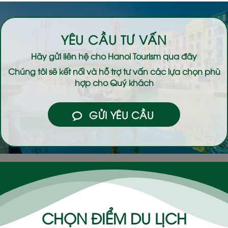
YÊU CẦU TƯ VẤN
Hãy gửi liên hệ cho
Hanoi Tourism
qua đây
Chúng tôi sẽ kết nối và hỗ trợ tư vấn các lựa chọn phù
hợp cho Quý khách
GỬI YÊU CẦU
CHỌN ĐIỂM DU LỊCH