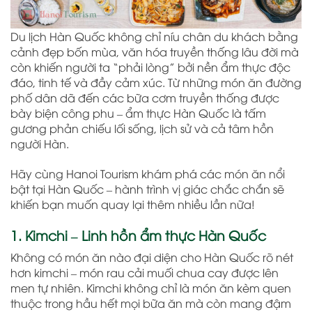
Du lịch Hàn Quốc không chỉ níu chân du khách bằng
cảnh đẹp bốn mùa, văn hóa truyền thống lâu đời mà
còn khiến người ta “phải lòng” bởi nền ẩm thực độc
đáo, tinh tế và đầy cảm xúc. Từ những món ăn đường
phố dân dã đến các bữa cơm truyền thống được
bày biện công phu – ẩm thực Hàn Quốc là tấm
gương phản chiếu lối sống, lịch sử và cả tâm hồn
người Hàn.
Hãy cùng Hanoi Tourism khám phá các món ăn nổi
bật tại Hàn Quốc – hành trình vị giác chắc chắn sẽ
khiến bạn muốn quay lại thêm nhiều lần nữa!
1. Kimchi – Linh hồn ẩm thực Hàn Quốc
Không có món ăn nào đại diện cho Hàn Quốc rõ nét
hơn kimchi – món rau cải muối chua cay được lên
men tự nhiên. Kimchi không chỉ là món ăn kèm quen
thuộc trong hầu hết mọi bữa ăn mà còn mang đậm