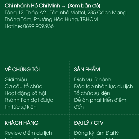
Chi nhánh Hồ Chí Minh
→
[Xem bản đồ]
Tầng 12, Tháp A2 - Tòa nhà Viettel, 285 Cách Mạng
Tháng Tám, Phường Hòa Hưng, TP.HCM
Hotline:
0899.909.936
VỀ CHÚNG TÔI
SẢN PHẨM
Giới thiệu
Dịch vụ lữ hành
Cơ cấu tổ chức
Đào tạo nhân lực du lịch
Hoạt động xã hội
Tổ chức sự kiện
Thành tích đạt được
Đề án phát triển điểm
Tin tức sự kiện
đến
KHÁCH HÀNG
ĐẠI LÝ / CTV
Review điểm du lịch
Đăng ký làm Đại lý