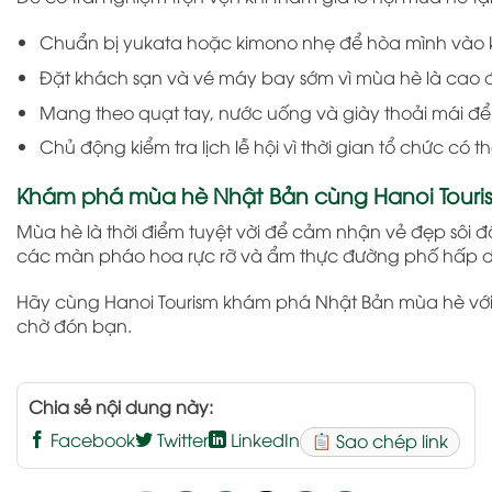
Chuẩn bị yukata hoặc kimono nhẹ để hòa mình vào kh
Đặt khách sạn và vé máy bay sớm vì mùa hè là cao đ
Mang theo quạt tay, nước uống và giày thoải mái để 
Chủ động kiểm tra lịch lễ hội vì thời gian tổ chức có 
Khám phá mùa hè Nhật Bản cùng Hanoi Touri
Mùa hè là thời điểm tuyệt vời để cảm nhận vẻ đẹp sô
các màn pháo hoa rực rỡ và ẩm thực đường phố hấp dẫn
Hãy cùng Hanoi Tourism khám phá Nhật Bản mùa hè với n
chờ đón bạn.
Chia sẻ nội dung này:
Facebook
Twitter
LinkedIn
Sao chép link