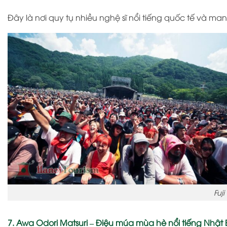
Đây là nơi quy tụ nhiều nghệ sĩ nổi tiếng quốc tế và m
Fuj
7. Awa Odori Matsuri – Điệu múa mùa hè nổi tiếng Nhật