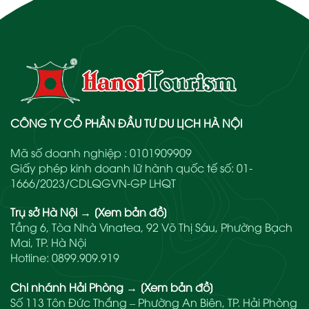
CÔNG TY CỔ PHẦN ĐẦU TƯ DU LỊCH HÀ NỘI
Mã số doanh nghiệp : 0101909909
Giấy phép kinh doanh lữ hành quốc tế số: 01-
1666/2023/CDLQGVN-GP LHQT
Trụ sở Hà Nội
→
[Xem bản đồ]
Tầng 6, Tòa Nhà Vinatea, 92 Võ Thị Sáu, Phường Bạch
Mai, TP. Hà Nội
Hotline:
0899.909.919
Chi nhánh Hải Phòng
→
[Xem bản đồ]
Số 113 Tôn Đức Thắng – Phường An Biên, TP. Hải Phòng