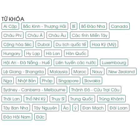
TỪ KHÓA
Ai Cập
Bắc Kinh - Thượng Hải
Bỉ
Bồ Đào Nha
Canada
Châu Phi
Châu Á
Châu Âu
Các tỉnh Miền Tây
Cộng hòa Séc
Dubai
Du lịch quốc tế
Hoa Kỳ (Mỹ)
Hungary
Hy Lạp
Hà Lan
Hàn Quốc
Hội An - Đà Nẵng - Huế
Liên tuyến các nước
Luxembourg
Lệ Giang - Shangrila
Malaysia
Maroc
Nauy
New Zealand
Nga
Nhật Bản
Pháp
Singapore
Slovakia
Sydney - Canberra - Melbourne
Thành Đô - Cửu Trại Câu
Thái Lan
Thổ Nhĩ Kỳ
Thụy Sĩ
Trung Quốc
Trùng Khánh
Tây Ban Nha
Tây Nguyên
Áo
ý
Đan Mạch
Đài Loan
Đảo Hải Nam
Đức