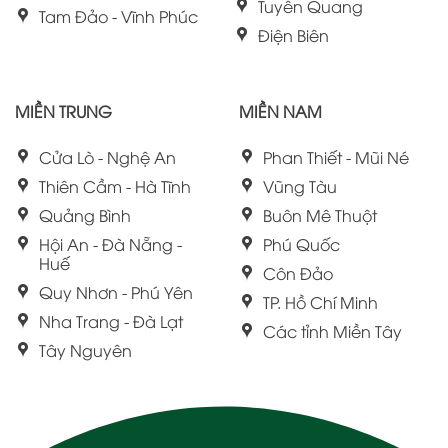
Tuyên Quang
Tam Đảo - Vĩnh Phúc
Điện Biên
MIỀN TRUNG
MIỀN NAM
Cửa Lò - Nghệ An
Phan Thiết - Mũi Né
Thiên Cầm - Hà Tĩnh
Vũng Tàu
Quảng Bình
Buôn Mê Thuột
Hội An - Đà Nẵng -
Phú Quốc
Huế
Côn Đảo
Quy Nhơn - Phú Yên
TP. Hồ Chí Minh
Nha Trang - Đà Lạt
Các tỉnh Miền Tây
Tây Nguyên