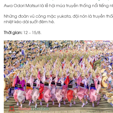
Awa Odori Matsuri
là lễ hội múa truyền thống nổi tiếng 
Những đoàn vũ công mặc yukata, đội nón lá truyền thố
nhiệt kéo dài suốt đêm hè.
Thời gian:
12 – 15/8.