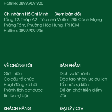
Hotline:
0899.909.920
Chi nhánh Hồ Chí Minh
→
[Xem bản đồ]
Tầng 12, Tháp A2 - Tòa nhà Viettel, 285 Cách Mạng
Tháng Tám, Phường Hòa Hưng, TP.HCM
Hotline:
0899.909.936
VỀ CHÚNG TÔI
SẢN PHẨM
Giới thiệu
Dịch vụ lữ hành
Cơ cấu tổ chức
Đào tạo nhân lực du lịch
Hoạt động xã hội
Tổ chức sự kiện
Thành tích đạt được
Đề án phát triển điểm
Tin tức sự kiện
đến
KHÁCH HÀNG
ĐẠI LÝ / CTV