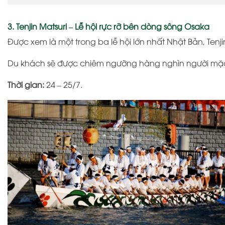
3. Tenjin Matsuri – Lễ hội rực rỡ bên dòng sông Osaka
Được xem là một trong ba lễ hội lớn nhất Nhật Bản,
Tenj
Du khách sẽ được chiêm ngưỡng hàng nghìn người mặc 
Thời gian:
24 – 25/7.