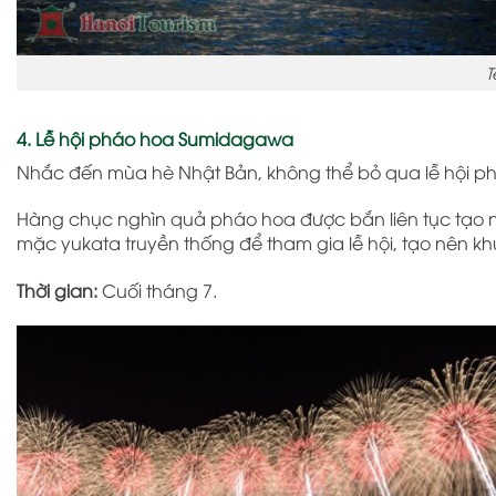
T
4. Lễ hội pháo hoa Sumidagawa
Nhắc đến mùa hè Nhật Bản, không thể bỏ qua lễ hội p
Hàng chục nghìn quả pháo hoa được bắn liên tục tạo 
mặc yukata truyền thống để tham gia lễ hội, tạo nên 
Thời gian:
Cuối tháng 7.