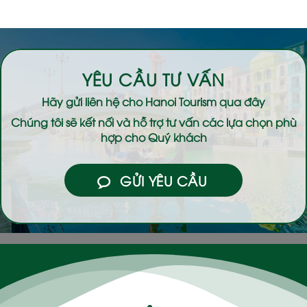
YÊU CẦU TƯ VẤN
Hãy gửi liên hệ cho
Hanoi Tourism
qua đây
Chúng tôi sẽ kết nối và hỗ trợ tư vấn các lựa chọn phù
hợp cho Quý khách
GỬI YÊU CẦU