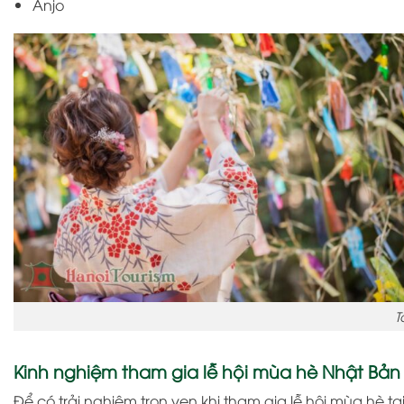
Anjo
T
Kinh nghiệm tham gia lễ hội mùa hè Nhật Bản
Để có trải nghiệm trọn vẹn khi tham gia lễ hội mùa hè t