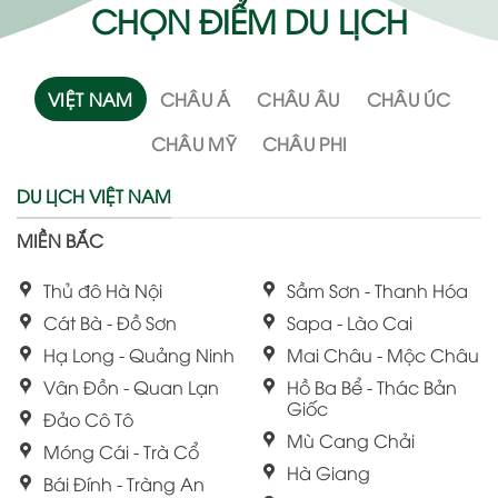
CHỌN ĐIỂM DU LỊCH
VIỆT NAM
CHÂU Á
CHÂU ÂU
CHÂU ÚC
CHÂU MỸ
CHÂU PHI
DU LỊCH VIỆT NAM
MIỀN BẮC
Thủ đô Hà Nội
Sầm Sơn - Thanh Hóa
Cát Bà - Đồ Sơn
Sapa - Lào Cai
Hạ Long - Quảng Ninh
Mai Châu - Mộc Châu
Vân Đồn - Quan Lạn
Hồ Ba Bể - Thác Bản
Giốc
Đảo Cô Tô
Mù Cang Chải
Móng Cái - Trà Cổ
Hà Giang
Bái Đính - Tràng An