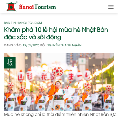
Bỏ
qua
nội
dung
BẢN TIN HANOI TOURISM
Khám phá 10 lễ hội mùa hè Nhật Bản
đặc sắc và sôi động
ĐĂNG VÀO
19/05/2026
BỞI
NGUYỄN THANH NGÂN
19
Th5
Mùa hè không chỉ là thời điểm thiên nhiên Nhật Bản rực