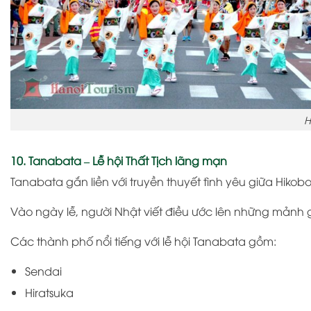
H
10. Tanabata – Lễ hội Thất Tịch lãng mạn
Tanabata
gắn liền với truyền thuyết tình yêu giữa Hikobo
Vào ngày lễ, người Nhật viết điều ước lên những mảnh 
Các thành phố nổi tiếng với lễ hội Tanabata gồm:
Sendai
Hiratsuka