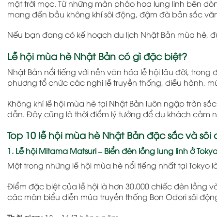
mặt trời mọc. Từ những màn pháo hoa lung linh bên dò
mang đến bầu không khí sôi động, đậm đà bản sắc văn 
Nếu bạn đang có kế hoạch du lịch Nhật Bản mùa hè, đừn
Lễ hội mùa hè Nhật Bản có gì đặc biệt?
Nhật Bản
nổi tiếng với nền văn hóa lễ hội lâu đời, tron
phương tổ chức các nghi lễ truyền thống, diễu hành, 
Không khí lễ hội mùa hè tại Nhật Bản luôn ngập tràn 
dẫn. Đây cũng là thời điểm lý tưởng để du khách cảm n
Top 10 lễ hội mùa hè Nhật Bản đặc sắc và sôi
1. Lễ hội Mitama Matsuri – Biển đèn lồng lung linh ở Toky
Một trong những lễ hội mùa hè nổi tiếng nhất tại
Tokyo
l
Điểm đặc biệt của lễ hội là hơn 30.000 chiếc đèn lồng 
các màn biểu diễn múa truyền thống Bon Odori sôi độn