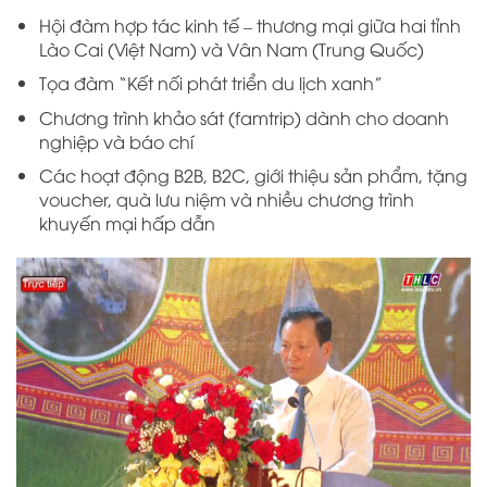
Hội đàm hợp tác kinh tế – thương mại giữa hai tỉnh
Lào Cai (Việt Nam) và Vân Nam (Trung Quốc)
Tọa đàm “Kết nối phát triển du lịch xanh”
Chương trình khảo sát (famtrip) dành cho doanh
nghiệp và báo chí
Các hoạt động B2B, B2C, giới thiệu sản phẩm, tặng
voucher, quà lưu niệm và nhiều chương trình
khuyến mại hấp dẫn