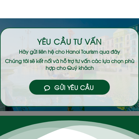
YÊU CẦU TƯ VẤN
Hãy gửi liên hệ cho
Hanoi Tourism
qua đây
Chúng tôi sẽ kết nối và hỗ trợ tư vấn các lựa chọn phù
hợp cho Quý khách
GỬI YÊU CẦU