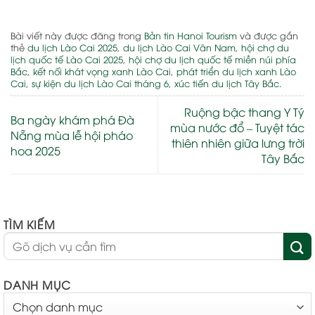
Bài viết này được đăng trong
Bản tin Hanoi Tourism
và được gắn
thẻ
du lịch Lào Cai 2025
,
du lịch Lào Cai Vân Nam
,
hội chợ du
lịch quốc tế Lào Cai 2025
,
hội chợ du lịch quốc tế miền núi phía
Bắc
,
kết nối khát vọng xanh Lào Cai
,
phát triển du lịch xanh Lào
Cai
,
sự kiện du lịch Lào Cai tháng 6
,
xúc tiến du lịch Tây Bắc
.
Ruộng bậc thang Y Tý
Ba ngày khám phá Đà
mùa nước đổ – Tuyệt tác
Nẵng mùa lễ hội pháo
thiên nhiên giữa lưng trời
hoa 2025
Tây Bắc
TÌM KIẾM
DANH MỤC
DANH
MỤC