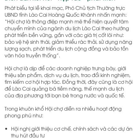
Phát biểu tại lễ khai mạc, Phó Chủ tịch Thường trực
UBND tỉnh Lào Cai Hoàng Quốc Khánh nhấn mạnh:
“Hội chợ là thông điệp mạnh mẽ thể hiện quyết tâm
chuyển mình của ngành du lịch Lào Cai theo hướng
phát triển bền vững, gắn với các giá trị cốt lõi như:
bảo vệ hệ sinh thái, giảm thiểu rác thải, sử dụng năng
lượng sạch, phát triển du lịch cộng đồng và bảo tồn
văn hóa truyền thống”.
Hội chợ là dịp để các doanh nghiệp trưng bày, giới
thiệu sản phẩm, dịch vụ du lịch, trao đổi kinh nghiệm,
tìm kiếm cơ hội hợp tác. Đồng thời, đây cũng là cơ hội
để Lào Cai quảng bá tiềm năng, thế mạnh du lịch
của địa phương tới bạn bè trong nước và quốc tế.
Trong khuôn khổ Hội chợ diễn ra nhiều hoạt động
phong phú như:
Hội nghị giới thiệu cơ chế, chính sách và các dự án
thu hút đầu tư