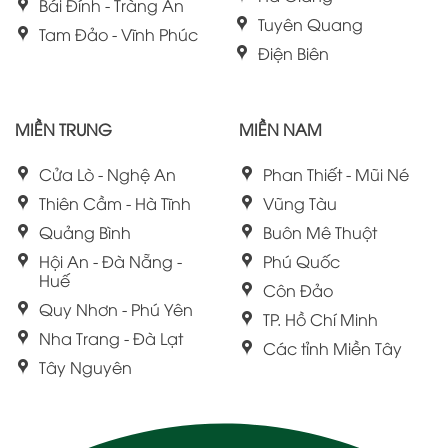
Bái Đính - Tràng An
Tuyên Quang
Tam Đảo - Vĩnh Phúc
Điện Biên
MIỀN TRUNG
MIỀN NAM
Cửa Lò - Nghệ An
Phan Thiết - Mũi Né
Thiên Cầm - Hà Tĩnh
Vũng Tàu
Quảng Bình
Buôn Mê Thuột
Hội An - Đà Nẵng -
Phú Quốc
Huế
Côn Đảo
Quy Nhơn - Phú Yên
TP. Hồ Chí Minh
Nha Trang - Đà Lạt
Các tỉnh Miền Tây
Tây Nguyên