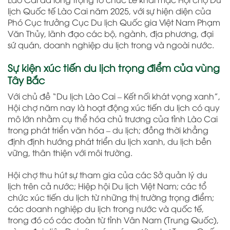
lịch Quốc tế Lào Cai năm 2025, với sự hiện diện của
Phó Cục trưởng Cục Du lịch Quốc gia Việt Nam Phạm
Văn Thủy, lãnh đạo các bộ, ngành, địa phương, đại
sứ quán, doanh nghiệp du lịch trong và ngoài nước.
Sự kiện xúc tiến du lịch trọng điểm của vùng
Tây Bắc
Với chủ đề “Du lịch Lào Cai – Kết nối khát vọng xanh”,
Hội chợ năm nay là hoạt động xúc tiến du lịch có quy
mô lớn nhằm cụ thể hóa chủ trương của tỉnh Lào Cai
trong phát triển văn hóa – du lịch; đồng thời khẳng
định định hướng phát triển du lịch xanh, du lịch bền
vững, thân thiện với môi trường.
Hội chợ thu hút sự tham gia của các Sở quản lý du
lịch trên cả nước; Hiệp hội Du lịch Việt Nam; các tổ
chức xúc tiến du lịch từ những thị trường trọng điểm;
các doanh nghiệp du lịch trong nước và quốc tế,
trong đó có các đoàn từ tỉnh Vân Nam (Trung Quốc),