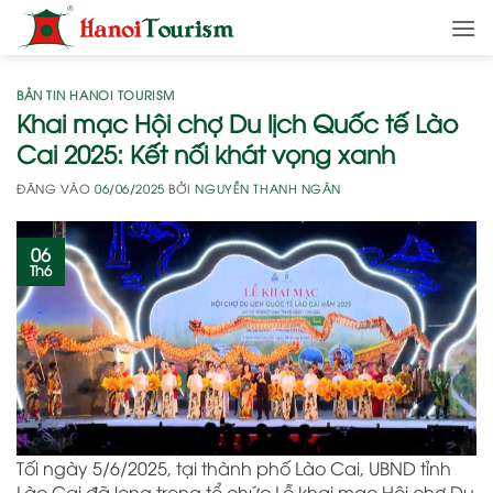
Bỏ
qua
nội
dung
BẢN TIN HANOI TOURISM
Khai mạc Hội chợ Du lịch Quốc tế Lào
Cai 2025: Kết nối khát vọng xanh
ĐĂNG VÀO
06/06/2025
BỞI
NGUYỄN THANH NGÂN
06
Th6
Tối ngày 5/6/2025, tại thành phố Lào Cai, UBND tỉnh
Lào Cai đã long trọng tổ chức Lễ khai mạc Hội chợ Du