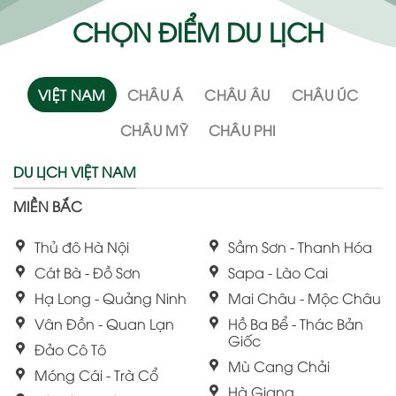
CHỌN ĐIỂM DU LỊCH
VIỆT NAM
CHÂU Á
CHÂU ÂU
CHÂU ÚC
CHÂU MỸ
CHÂU PHI
DU LỊCH VIỆT NAM
MIỀN BẮC
Thủ đô Hà Nội
Sầm Sơn - Thanh Hóa
Cát Bà - Đồ Sơn
Sapa - Lào Cai
Hạ Long - Quảng Ninh
Mai Châu - Mộc Châu
Vân Đồn - Quan Lạn
Hồ Ba Bể - Thác Bản
Giốc
Đảo Cô Tô
Mù Cang Chải
Móng Cái - Trà Cổ
Hà Giang