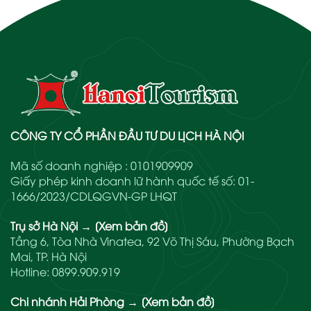
CÔNG TY CỔ PHẦN ĐẦU TƯ DU LỊCH HÀ NỘI
Mã số doanh nghiệp : 0101909909
Giấy phép kinh doanh lữ hành quốc tế số: 01-
1666/2023/CDLQGVN-GP LHQT
Trụ sở Hà Nội
→
[Xem bản đồ]
Tầng 6, Tòa Nhà Vinatea, 92 Võ Thị Sáu, Phường Bạch
Mai, TP. Hà Nội
Hotline:
0899.909.919
Chi nhánh Hải Phòng
→
[Xem bản đồ]