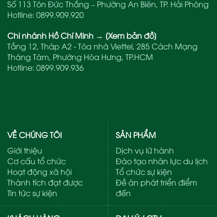
Số 113 Tôn Đức Thắng – Phường An Biên, TP. Hải Phòng
Hotline:
0899.909.920
Chi nhánh Hồ Chí Minh
→
[Xem bản đồ]
Tầng 12, Tháp A2 - Tòa nhà Viettel, 285 Cách Mạng
Tháng Tám, Phường Hòa Hưng, TP.HCM
Hotline:
0899.909.936
VỀ CHÚNG TÔI
SẢN PHẨM
Giới thiệu
Dịch vụ lữ hành
Cơ cấu tổ chức
Đào tạo nhân lực du lịch
Hoạt động xã hội
Tổ chức sự kiện
Thành tích đạt được
Đề án phát triển điểm
Tin tức sự kiện
đến