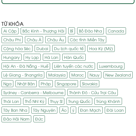
TỪ KHÓA
Ai Cập
Bắc Kinh - Thượng Hải
Bỉ
Bồ Đào Nha
Canada
Châu Phi
Châu Á
Châu Âu
Các tỉnh Miền Tây
Cộng hòa Séc
Dubai
Du lịch quốc tế
Hoa Kỳ (Mỹ)
Hungary
Hy Lạp
Hà Lan
Hàn Quốc
Hội An - Đà Nẵng - Huế
Liên tuyến các nước
Luxembourg
Lệ Giang - Shangrila
Malaysia
Maroc
Nauy
New Zealand
Nga
Nhật Bản
Pháp
Singapore
Slovakia
Sydney - Canberra - Melbourne
Thành Đô - Cửu Trại Câu
Thái Lan
Thổ Nhĩ Kỳ
Thụy Sĩ
Trung Quốc
Trùng Khánh
Tây Ban Nha
Tây Nguyên
Áo
ý
Đan Mạch
Đài Loan
Đảo Hải Nam
Đức