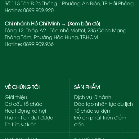
Số 113 Tôn Đức Thắng – Phường An Biên, TP. Hải Phòng
Hotline:
0899.909.920
Chi nhánh Hồ Chí Minh
→
[Xem bản đồ]
Tầng 12, Tháp A2 - Tòa nhà Viettel, 285 Cách Mạng
Tháng Tám, Phường Hòa Hưng, TP.HCM
Hotline:
0899.909.936
VỀ CHÚNG TÔI
SẢN PHẨM
Giới thiệu
Dịch vụ lữ hành
Cơ cấu tổ chức
Đào tạo nhân lực du lịch
Hoạt động xã hội
Tổ chức sự kiện
Thành tích đạt được
Đề án phát triển điểm
Tin tức sự kiện
đến