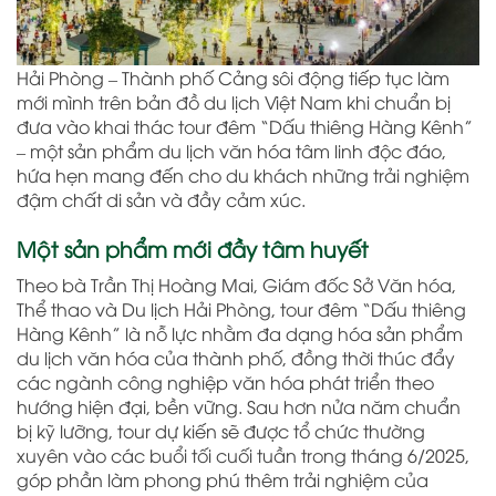
Hải Phòng – Thành phố Cảng sôi động tiếp tục làm
mới mình trên bản đồ du lịch Việt Nam khi chuẩn bị
đưa vào khai thác tour đêm “Dấu thiêng Hàng Kênh”
– một sản phẩm du lịch văn hóa tâm linh độc đáo,
hứa hẹn mang đến cho du khách những trải nghiệm
đậm chất di sản và đầy cảm xúc.
Một sản phẩm mới đầy tâm huyết
Theo bà Trần Thị Hoàng Mai, Giám đốc Sở Văn hóa,
Thể thao và Du lịch Hải Phòng, tour đêm “Dấu thiêng
Hàng Kênh” là nỗ lực nhằm đa dạng hóa sản phẩm
du lịch văn hóa của thành phố, đồng thời thúc đẩy
các ngành công nghiệp văn hóa phát triển theo
hướng hiện đại, bền vững. Sau hơn nửa năm chuẩn
bị kỹ lưỡng, tour dự kiến sẽ được tổ chức thường
xuyên vào các buổi tối cuối tuần trong tháng 6/2025,
góp phần làm phong phú thêm trải nghiệm của