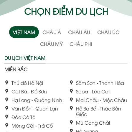
CHỌN ĐIỂM DU LỊCH
VIỆT NAM
CHÂU Á
CHÂU ÂU
CHÂU ÚC
CHÂU MỸ
CHÂU PHI
DU LỊCH VIỆT NAM
MIỀN BẮC
Thủ đô Hà Nội
Sầm Sơn - Thanh Hóa
Cát Bà - Đồ Sơn
Sapa - Lào Cai
Hạ Long - Quảng Ninh
Mai Châu - Mộc Châu
Vân Đồn - Quan Lạn
Hồ Ba Bể - Thác Bản
Giốc
Đảo Cô Tô
Mù Cang Chải
Móng Cái - Trà Cổ
Hà Giang