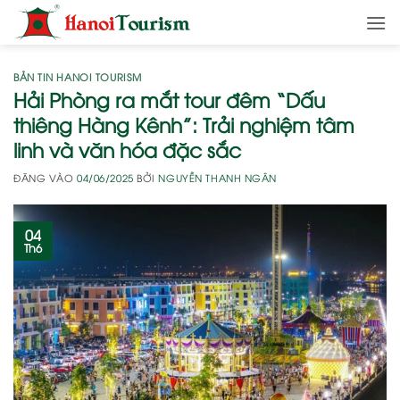
Bỏ
qua
nội
dung
BẢN TIN HANOI TOURISM
Hải Phòng ra mắt tour đêm “Dấu
thiêng Hàng Kênh”: Trải nghiệm tâm
linh và văn hóa đặc sắc
ĐĂNG VÀO
04/06/2025
BỞI
NGUYỄN THANH NGÂN
04
Th6