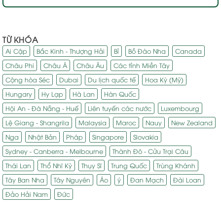
TỪ KHÓA
Ai Cập
Bắc Kinh - Thượng Hải
Bỉ
Bồ Đào Nha
Canada
Châu Phi
Châu Á
Châu Âu
Các tỉnh Miền Tây
Cộng hòa Séc
Dubai
Du lịch quốc tế
Hoa Kỳ (Mỹ)
Hungary
Hy Lạp
Hà Lan
Hàn Quốc
Hội An - Đà Nẵng - Huế
Liên tuyến các nước
Luxembourg
Lệ Giang - Shangrila
Malaysia
Maroc
Nauy
New Zealand
Nga
Nhật Bản
Pháp
Singapore
Slovakia
Sydney - Canberra - Melbourne
Thành Đô - Cửu Trại Câu
Thái Lan
Thổ Nhĩ Kỳ
Thụy Sĩ
Trung Quốc
Trùng Khánh
Tây Ban Nha
Tây Nguyên
Áo
ý
Đan Mạch
Đài Loan
Đảo Hải Nam
Đức