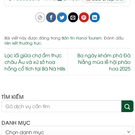
Bài viết này được đăng trong
Bản tin Hanoi Tourism
. Đánh dấu
liên kết thường trực
.
Lạc lối giữa chợ ẩm thực
Ba ngày khám phá Đà
châu Âu và xứ sở hoa
Nẵng mùa lễ hội pháo
hồng cổ tích tại Bà Nà Hills
hoa 2025
TÌM KIẾM
DANH MỤC
DANH
MỤC