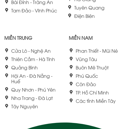
Bái Đính - Tràng An
Tuyên Quang
Tam Đảo - Vĩnh Phúc
Điện Biên
MIỀN TRUNG
MIỀN NAM
Cửa Lò - Nghệ An
Phan Thiết - Mũi Né
Thiên Cầm - Hà Tĩnh
Vũng Tàu
Quảng Bình
Buôn Mê Thuột
Hội An - Đà Nẵng -
Phú Quốc
Huế
Côn Đảo
Quy Nhơn - Phú Yên
TP. Hồ Chí Minh
Nha Trang - Đà Lạt
Các tỉnh Miền Tây
Tây Nguyên