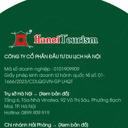
CÔNG TY CỔ PHẦN ĐẦU TƯ DU LỊCH HÀ NỘI
Mã số doanh nghiệp : 0101909909
Giấy phép kinh doanh lữ hành quốc tế số: 01-
1666/2023/CDLQGVN-GP LHQT
Trụ sở Hà Nội
→
[Xem bản đồ]
Tầng 6, Tòa Nhà Vinatea, 92 Võ Thị Sáu, Phường Bạch
Mai, TP. Hà Nội
Hotline:
0899.909.919
Chi nhánh Hải Phòng
→
[Xem bản đồ]