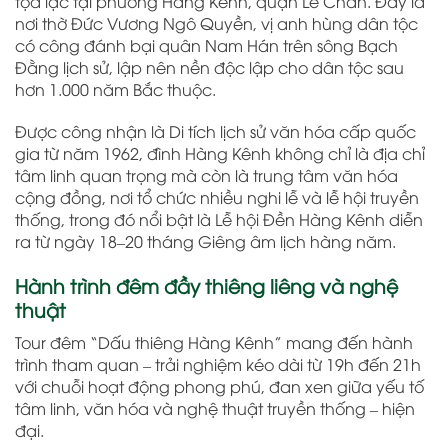
tọa lạc tại phường Hàng Kênh, quận Lê Chân. Đây là
nơi thờ Đức Vương Ngô Quyền, vị anh hùng dân tộc
có công đánh bại quân Nam Hán trên sông Bạch
Đằng lịch sử, lập nên nền độc lập cho dân tộc sau
hơn 1.000 năm Bắc thuộc.
Được công nhận là Di tích lịch sử văn hóa cấp quốc
gia từ năm 1962, đình Hàng Kênh không chỉ là địa chỉ
tâm linh quan trọng mà còn là trung tâm văn hóa
cộng đồng, nơi tổ chức nhiều nghi lễ và lễ hội truyền
thống, trong đó nổi bật là Lễ hội Đền Hàng Kênh diễn
ra từ ngày 18–20 tháng Giêng âm lịch hàng năm.
Hành trình đêm đầy thiêng liêng và nghệ
thuật
Tour đêm “Dấu thiêng Hàng Kênh” mang đến hành
trình tham quan – trải nghiệm kéo dài từ 19h đến 21h
với chuỗi hoạt động phong phú, đan xen giữa yếu tố
tâm linh, văn hóa và nghệ thuật truyền thống – hiện
đại.