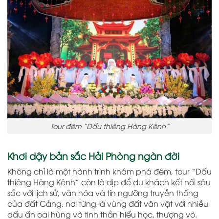
Tour đêm “Dấu thiêng Hàng Kênh”
Khơi dậy bản sắc Hải Phòng ngàn đời
Không chỉ là một hành trình khám phá đêm, tour “Dấu
thiêng Hàng Kênh” còn là dịp để du khách kết nối sâu
sắc với lịch sử, văn hóa và tín ngưỡng truyền thống
của đất Cảng, nơi từng là vùng đất văn vật với nhiều
dấu ấn oai hùng và tinh thần hiếu học, thượng võ.