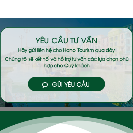
YÊU CẦU TƯ VẤN
Hãy gửi liên hệ cho
Hanoi Tourism
qua đây
Chúng tôi sẽ kết nối và hỗ trợ tư vấn các lựa chọn phù
hợp cho Quý khách
GỬI YÊU CẦU