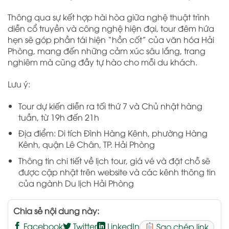
Thông qua sự kết hợp hài hòa giữa nghệ thuật trình
diễn cổ truyền và công nghệ hiện đại, tour đêm hứa
hẹn sẽ góp phần tái hiện “hồn cốt” của văn hóa Hải
Phòng, mang đến những cảm xúc sâu lắng, trang
nghiêm mà cũng đầy tự hào cho mỗi du khách.
Lưu ý:
Tour dự kiến diễn ra tối thứ 7 và Chủ nhật hàng
tuần, từ 19h đến 21h
Địa điểm: Di tích Đình Hàng Kênh, phường Hàng
Kênh, quận Lê Chân, TP. Hải Phòng
Thông tin chi tiết về lịch tour, giá vé và đặt chỗ sẽ
được cập nhật trên website và các kênh thông tin
của ngành Du lịch Hải Phòng
Chia sẻ nội dung này:
Facebook
Twitter
LinkedIn
Sao chép link