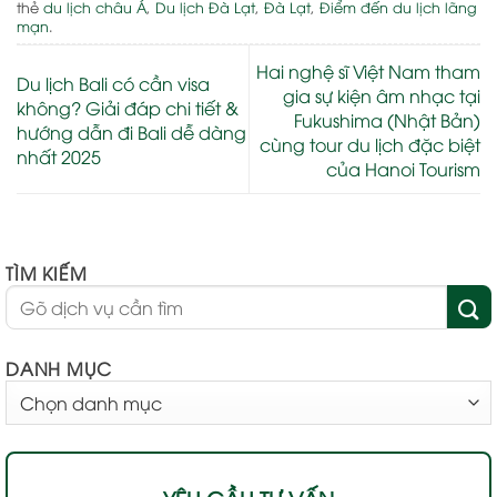
thẻ
du lịch châu Á
,
Du lịch Đà Lạt
,
Đà Lạt
,
Điểm đến du lịch lãng
mạn
.
Hai nghệ sĩ Việt Nam tham
Du lịch Bali có cần visa
gia sự kiện âm nhạc tại
không? Giải đáp chi tiết &
Fukushima (Nhật Bản)
hướng dẫn đi Bali dễ dàng
cùng tour du lịch đặc biệt
nhất 2025
của Hanoi Tourism
TÌM KIẾM
DANH MỤC
DANH
MỤC