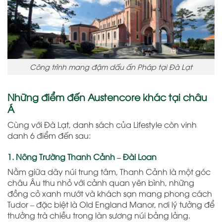
Công trình mang đậm dấu ấn Pháp tại Đà Lạt
Những điểm đến Austencore khác tại châu
Á
Cùng với Đà Lạt, danh sách của Lifestyle còn vinh
danh 6 điểm đến sau:
1. Nông Trường Thanh Cảnh – Đài Loan
Nằm giữa dãy núi trung tâm, Thanh Cảnh là một góc
châu Âu thu nhỏ với cảnh quan yên bình, những
đồng cỏ xanh mướt và khách sạn mang phong cách
Tudor – đặc biệt là Old England Manor, nơi lý tưởng để
thưởng trà chiều trong làn sương núi bảng lảng.