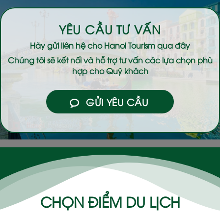
YÊU CẦU TƯ VẤN
Hãy gửi liên hệ cho
Hanoi Tourism
qua đây
Chúng tôi sẽ kết nối và hỗ trợ tư vấn các lựa chọn phù
hợp cho Quý khách
GỬI YÊU CẦU
CHỌN ĐIỂM DU LỊCH