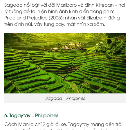
Sagada nổi bật với đồi Marlboro và đỉnh Kiltepan – nơi
lý tưởng để tái hiện hình ảnh kinh điển trong phim
Pride and Prejudice (2005): nhân vật Elizabeth đứng
trên đỉnh núi, váy tung bay, mắt nhìn xa xăm.
Sagada – Philipines
6. Tagaytay – Philippines
Cách Manila chỉ 2 giờ lái xe, Tagaytay mang đến trải