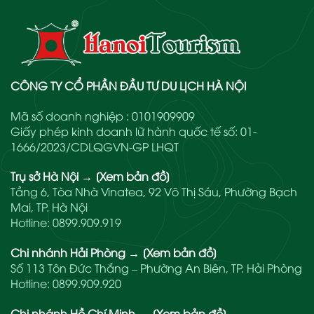
CÔNG TY CỔ PHẦN ĐẦU TƯ DU LỊCH HÀ NỘI
Mã số doanh nghiệp : 0101909909
Giấy phép kinh doanh lữ hành quốc tế số: 01-
1666/2023/CDLQGVN-GP LHQT
Trụ sở Hà Nội
→
[Xem bản đồ]
Tầng 6, Tòa Nhà Vinatea, 92 Võ Thị Sáu, Phường Bạch
Mai, TP. Hà Nội
Hotline:
0899.909.919
Chi nhánh Hải Phòng
→
[Xem bản đồ]
Số 113 Tôn Đức Thắng – Phường An Biên, TP. Hải Phòng
Hotline:
0899.909.920
Chi nhánh Hồ Chí Minh
→
[Xem bản đồ]