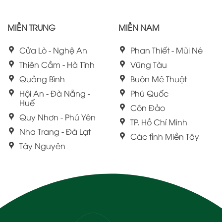
MIỀN TRUNG
MIỀN NAM
Cửa Lò - Nghệ An
Phan Thiết - Mũi Né
Thiên Cầm - Hà Tĩnh
Vũng Tàu
Quảng Bình
Buôn Mê Thuột
Hội An - Đà Nẵng -
Phú Quốc
Huế
Côn Đảo
Quy Nhơn - Phú Yên
TP. Hồ Chí Minh
Nha Trang - Đà Lạt
Các tỉnh Miền Tây
Tây Nguyên