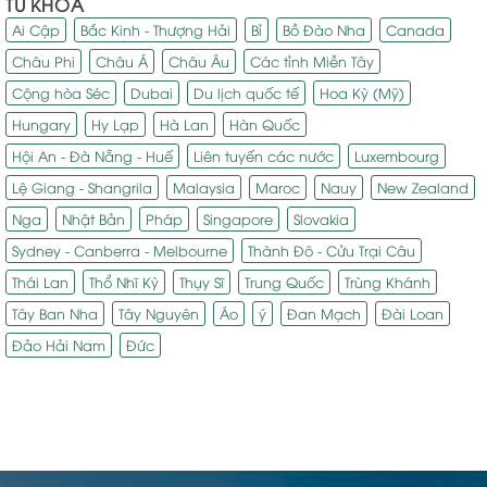
TỪ KHÓA
Ai Cập
Bắc Kinh - Thượng Hải
Bỉ
Bồ Đào Nha
Canada
Châu Phi
Châu Á
Châu Âu
Các tỉnh Miền Tây
Cộng hòa Séc
Dubai
Du lịch quốc tế
Hoa Kỳ (Mỹ)
Hungary
Hy Lạp
Hà Lan
Hàn Quốc
Hội An - Đà Nẵng - Huế
Liên tuyến các nước
Luxembourg
Lệ Giang - Shangrila
Malaysia
Maroc
Nauy
New Zealand
Nga
Nhật Bản
Pháp
Singapore
Slovakia
Sydney - Canberra - Melbourne
Thành Đô - Cửu Trại Câu
Thái Lan
Thổ Nhĩ Kỳ
Thụy Sĩ
Trung Quốc
Trùng Khánh
Tây Ban Nha
Tây Nguyên
Áo
ý
Đan Mạch
Đài Loan
Đảo Hải Nam
Đức