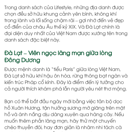
Trong danh sách của Lifestyle, những địa danh được
chọn đều sở hữu khung cảnh yên bình, không khí
trong lành và lối sống chậm rãi – gợi nhớ đến vẻ đẹp
cổ điển của châu Âu thế kỷ XIX. Và Đà Lạt chính là
đại diện duy nhất của Việt Nam được xướng tên trong
danh sách đặc biệt này.
Đà Lạt – Viên ngọc lãng mạn giữa lòng
Đông Dương
Được mệnh danh là “tiểu Paris” giữa lòng Việt Nam,
Đà Lạt sở hữu khí hậu ôn hòa, rừng thông bạt ngàn và
kiến trúc Pháp cổ kính. Đây là điểm đến lý tưởng cho
cả người thích khám phá lẫn người yêu nét thơ mộng.
Bạn có thể bắt đầu ngày mới bằng việc tản bộ dọc
hồ Xuân Hương, tận hưởng sương mờ giăng trên mặt
hồ và ánh nắng dịu dàng xuyên qua hàng cây. Nếu
muốn thêm phần lãng mạn, hãy thử một chuyến
chèo thuyền đôi, hay đơn giản là nhâm nhi tách cà