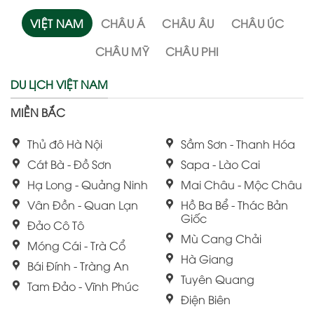
VIỆT NAM
CHÂU Á
CHÂU ÂU
CHÂU ÚC
CHÂU MỸ
CHÂU PHI
DU LỊCH VIỆT NAM
MIỀN BẮC
Thủ đô Hà Nội
Sầm Sơn - Thanh Hóa
Cát Bà - Đồ Sơn
Sapa - Lào Cai
Hạ Long - Quảng Ninh
Mai Châu - Mộc Châu
Vân Đồn - Quan Lạn
Hồ Ba Bể - Thác Bản
Giốc
Đảo Cô Tô
Mù Cang Chải
Móng Cái - Trà Cổ
Hà Giang
Bái Đính - Tràng An
Tuyên Quang
Tam Đảo - Vĩnh Phúc
Điện Biên