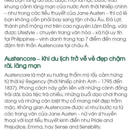
khung cảnh lãng mạn của nước Anh thời Nhiếp chính
– như trong các tiểu thuyết của Jane Austen – thì có lẽ
bạn không cần phải bay sang tận châu Âu. Đà Lạt,
thành phố mộng mơ trên cao nguyên Lâm Đồng, vừa
được Lifestyle – chuyên trang văn hóa – xã hội uy tín
tại Philippines – vinh danh trong top 7 điểm đến mang
đậm tinh thần Austencore tại châu Á.
Austencore – Khi du lịch trở về vẻ đẹp chậm
rãi, lãng mạn
Austencore là một xu hướng thẩm mỹ lấy cảm hứng
từ thời kỳ Regency (thời Nhiếp chính Anh – 1795 đến
1837). Phong cách này gắn liền với những cánh đồng
trải dài, bữa tiệc trà chiều, những buổi dạo chơi thong
dong và những căn biệt thự cổ mang nét đẹp trầm
mặc. Không gian Austencore được ví như bước ra từ
các trang văn của Jane Austen – nữ văn sĩ huyền
thoại với loạt tiểu thuyết kinh điển như Pride and
Prejudice, Emma, hay Sense and Sensibility.