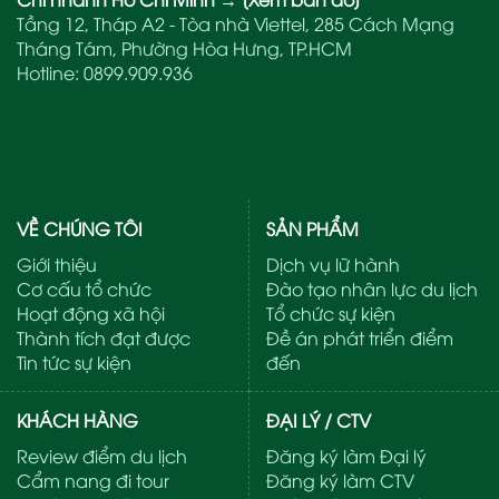
Tầng 12, Tháp A2 - Tòa nhà Viettel, 285 Cách Mạng
Tháng Tám, Phường Hòa Hưng, TP.HCM
Hotline:
0899.909.936
VỀ CHÚNG TÔI
SẢN PHẨM
Giới thiệu
Dịch vụ lữ hành
Cơ cấu tổ chức
Đào tạo nhân lực du lịch
Hoạt động xã hội
Tổ chức sự kiện
Thành tích đạt được
Đề án phát triển điểm
Tin tức sự kiện
đến
KHÁCH HÀNG
ĐẠI LÝ / CTV
Review điểm du lịch
Đăng ký làm Đại lý
Cẩm nang đi tour
Đăng ký làm CTV