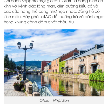
Chỉ cách Sapporo một giờ tàu, Otaru là cảng biển cổ
kính với kênh đào lãng mạn, đèn đường kiểu cổ và
các cửa hàng thủ công như hộp nhạc, đồng hồ cổ,
kính màu. Hãy ghé LeTAO để thưởng trà và bánh ngọt
trong khung cảnh đậm chất châu Âu.
Otaru – Nhật Bản