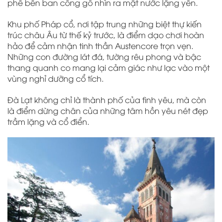
phê bên ban công gỗ nhìn ra mặt nước lặng yên.
Khu phố Pháp cổ, nơi tập trung những biệt thự kiến
trúc châu Âu từ thế kỷ trước, là điểm dạo chơi hoàn
hảo để cảm nhận tinh thần Austencore trọn vẹn.
Những con đường lát đá, tường rêu phong và bậc
thang quanh co mang lại cảm giác như lạc vào một
vùng nghỉ dưỡng cổ tích.
Đà Lạt không chỉ là thành phố của tình yêu, mà còn
là điểm dừng chân của những tâm hồn yêu nét đẹp
trầm lặng và cổ điển.