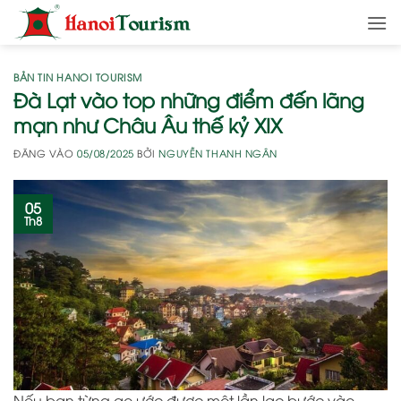
Bỏ
qua
nội
dung
BẢN TIN HANOI TOURISM
Đà Lạt vào top những điểm đến lãng
mạn như Châu Âu thế kỷ XIX
ĐĂNG VÀO
05/08/2025
BỞI
NGUYỄN THANH NGÂN
05
Th8
Nếu bạn từng ao ước được một lần lạc bước vào