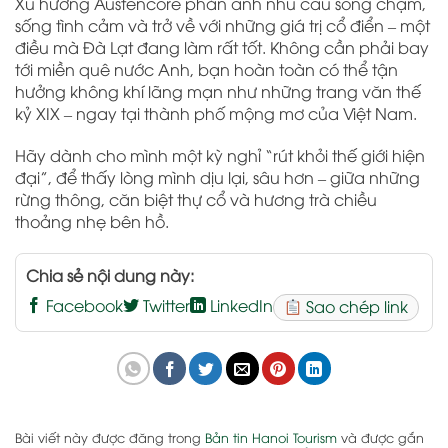
Xu hướng Austencore phản ánh nhu cầu sống chậm,
sống tình cảm và trở về với những giá trị cổ điển – một
điều mà Đà Lạt đang làm rất tốt. Không cần phải bay
tới miền quê nước Anh, bạn hoàn toàn có thể tận
hưởng không khí lãng mạn như những trang văn thế
kỷ XIX – ngay tại thành phố mộng mơ của Việt Nam.
Hãy dành cho mình một kỳ nghỉ “rút khỏi thế giới hiện
đại”, để thấy lòng mình dịu lại, sâu hơn – giữa những
rừng thông, căn biệt thự cổ và hương trà chiều
thoảng nhẹ bên hồ.
Chia sẻ nội dung này:
Facebook
Twitter
LinkedIn
Sao chép link
Bài viết này được đăng trong
Bản tin Hanoi Tourism
và được gắn