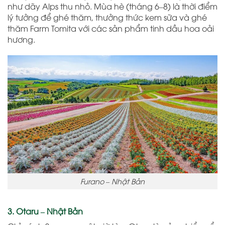
như dãy Alps thu nhỏ. Mùa hè (tháng 6–8) là thời điểm
lý tưởng để ghé thăm, thưởng thức kem sữa và ghé
thăm Farm Tomita với các sản phẩm tinh dầu hoa oải
hương.
Furano – Nhật Bản
3. Otaru – Nhật Bản