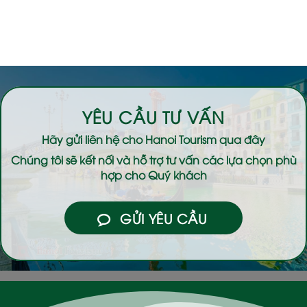
YÊU CẦU TƯ VẤN
Hãy gửi liên hệ cho
Hanoi Tourism
qua đây
Chúng tôi sẽ kết nối và hỗ trợ tư vấn các lựa chọn phù
hợp cho Quý khách
GỬI YÊU CẦU