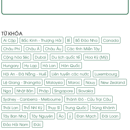
TỪ KHÓA
Ai Cập
Bắc Kinh - Thượng Hải
Bỉ
Bồ Đào Nha
Canada
Châu Phi
Châu Á
Châu Âu
Các tỉnh Miền Tây
Cộng hòa Séc
Dubai
Du lịch quốc tế
Hoa Kỳ (Mỹ)
Hungary
Hy Lạp
Hà Lan
Hàn Quốc
Hội An - Đà Nẵng - Huế
Liên tuyến các nước
Luxembourg
Lệ Giang - Shangrila
Malaysia
Maroc
Nauy
New Zealand
Nga
Nhật Bản
Pháp
Singapore
Slovakia
Sydney - Canberra - Melbourne
Thành Đô - Cửu Trại Câu
Thái Lan
Thổ Nhĩ Kỳ
Thụy Sĩ
Trung Quốc
Trùng Khánh
Tây Ban Nha
Tây Nguyên
Áo
ý
Đan Mạch
Đài Loan
Đảo Hải Nam
Đức