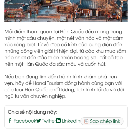
Mỗi điểm tham quan tại Hàn Quốc đều mang trong
mình một câu chuyện, một nét văn hóa và một cảm
xúc riêng biệt. Từ vẻ đẹp cổ kính của cung điện đến
những công viên giải trí hiện đại, từ các khu mua sắm
náo nhiệt đến đảo thiên nhiên hoang sơ – tất cả tạo
nên một Hàn Quốc đa sắc màu và cuốn hút.
Nếu bạn đang tìm kiếm hành trình khám phá trọn
vẹn, hãy để Hanoi Tourism đồng hành cùng bạn với
các tour Hàn Quốc chất lượng, lịch trình tối ưu và đội
ngũ tư vấn chuyên nghiệp.
Chia sẻ nội dung này:
Facebook
Twitter
LinkedIn
Sao chép link