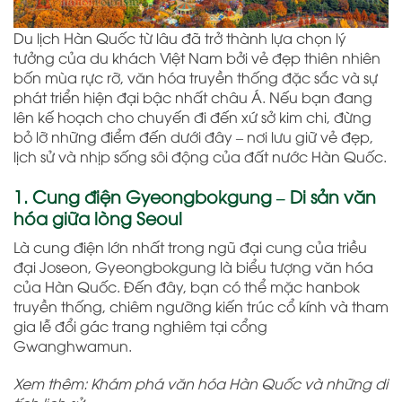
Du lịch Hàn Quốc từ lâu đã trở thành lựa chọn lý
tưởng của du khách Việt Nam bởi vẻ đẹp thiên nhiên
bốn mùa rực rỡ, văn hóa truyền thống đặc sắc và sự
phát triển hiện đại bậc nhất châu Á. Nếu bạn đang
lên kế hoạch cho chuyến đi đến xứ sở kim chi, đừng
bỏ lỡ những điểm đến dưới đây – nơi lưu giữ vẻ đẹp,
lịch sử và nhịp sống sôi động của đất nước Hàn Quốc.
1. Cung điện Gyeongbokgung – Di sản văn
hóa giữa lòng Seoul
Là cung điện lớn nhất trong ngũ đại cung của triều
đại Joseon, Gyeongbokgung là biểu tượng văn hóa
của Hàn Quốc. Đến đây, bạn có thể mặc hanbok
truyền thống, chiêm ngưỡng kiến trúc cổ kính và tham
gia lễ đổi gác trang nghiêm tại cổng
Gwanghwamun.
Xem thêm: Khám phá văn hóa Hàn Quốc và những di