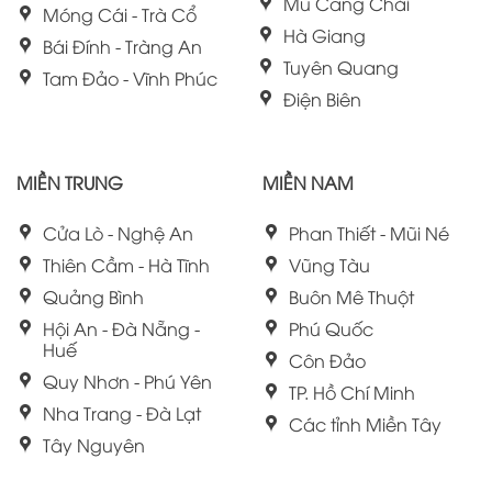
Mù Cang Chải
Móng Cái - Trà Cổ
Hà Giang
Bái Đính - Tràng An
Tuyên Quang
Tam Đảo - Vĩnh Phúc
Điện Biên
MIỀN TRUNG
MIỀN NAM
Cửa Lò - Nghệ An
Phan Thiết - Mũi Né
Thiên Cầm - Hà Tĩnh
Vũng Tàu
Quảng Bình
Buôn Mê Thuột
Hội An - Đà Nẵng -
Phú Quốc
Huế
Côn Đảo
Quy Nhơn - Phú Yên
TP. Hồ Chí Minh
Nha Trang - Đà Lạt
Các tỉnh Miền Tây
Tây Nguyên