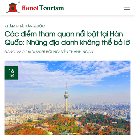
Bỏ
qua
nội
dung
KHÁM PHÁ HÀN QUỐC
Các điểm tham quan nổi bật tại Hàn
Quốc: Những địa danh không thể bỏ lỡ
ĐĂNG VÀO
16/04/2025
BỞI
NGUYỄN THANH NGÂN
16
Th4