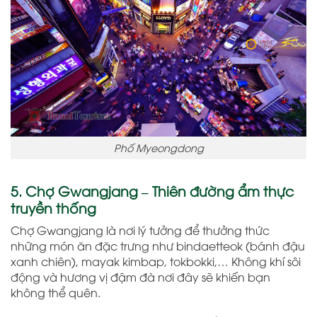
Phố Myeongdong
5. Chợ Gwangjang – Thiên đường ẩm thực
truyền thống
Chợ Gwangjang là nơi lý tưởng để thưởng thức
những món ăn đặc trưng như bindaetteok (bánh đậu
xanh chiên), mayak kimbap, tokbokki,… Không khí sôi
động và hương vị đậm đà nơi đây sẽ khiến bạn
không thể quên.