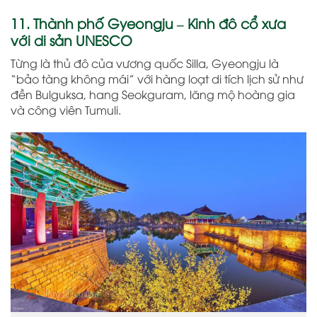
11. Thành phố Gyeongju – Kinh đô cổ xưa
với di sản UNESCO
Từng là thủ đô của vương quốc Silla, Gyeongju là
“bảo tàng không mái” với hàng loạt di tích lịch sử như
đền Bulguksa, hang Seokguram, lăng mộ hoàng gia
và công viên Tumuli.