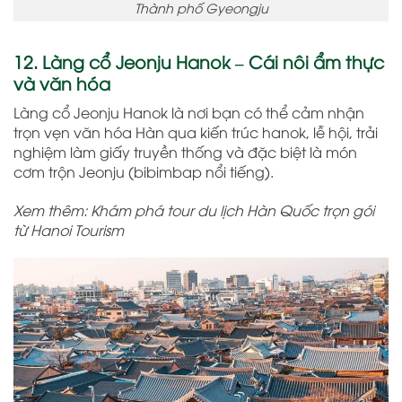
Thành phố Gyeongju
12. Làng cổ Jeonju Hanok – Cái nôi ẩm thực
và văn hóa
Làng cổ Jeonju Hanok là nơi bạn có thể cảm nhận
trọn vẹn văn hóa Hàn qua kiến trúc hanok, lễ hội, trải
nghiệm làm giấy truyền thống và đặc biệt là món
cơm trộn Jeonju (bibimbap nổi tiếng).
Xem thêm: Khám phá tour du lịch Hàn Quốc trọn gói
từ Hanoi Tourism