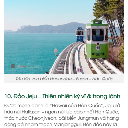
Tàu lửa ven biển Haeundae – Busan – Hàn Quốc
10. Đảo Jeju – Thiên nhiên kỳ vĩ & trong lành
Được mệnh danh là “Hawaii của Hàn Quốc”, Jeju sở
hữu núi Hallasan – ngọn núi lửa cao nhất Hàn Quốc,
thác nước Cheonjiyeon, bãi biển Jungmun và hang
động đá nham thạch Manjanggul. Hòn đảo này là