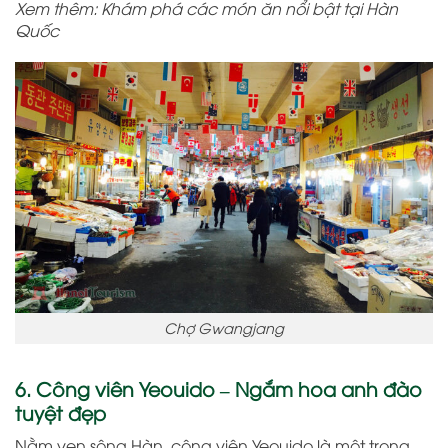
Xem thêm: Khám phá các món ăn nổi bật tại Hàn
Quốc
Chợ Gwangjang
6. Công viên Yeouido – Ngắm hoa anh đào
tuyệt đẹp
Nằm ven sông Hàn, công viên Yeouido là một trong