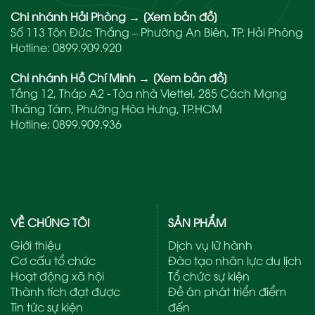
Chi nhánh Hải Phòng
→
[Xem bản đồ]
Số 113 Tôn Đức Thắng – Phường An Biên, TP. Hải Phòng
Hotline:
0899.909.920
Chi nhánh Hồ Chí Minh
→
[Xem bản đồ]
Tầng 12, Tháp A2 - Tòa nhà Viettel, 285 Cách Mạng
Tháng Tám, Phường Hòa Hưng, TP.HCM
Hotline:
0899.909.936
VỀ CHÚNG TÔI
SẢN PHẨM
Giới thiệu
Dịch vụ lữ hành
Cơ cấu tổ chức
Đào tạo nhân lực du lịch
Hoạt động xã hội
Tổ chức sự kiện
Thành tích đạt được
Đề án phát triển điểm
Tin tức sự kiện
đến