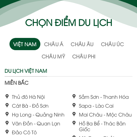
CHỌN ĐIỂM DU LỊCH
VIỆT NAM
CHÂU Á
CHÂU ÂU
CHÂU ÚC
CHÂU MỸ
CHÂU PHI
DU LỊCH VIỆT NAM
MIỀN BẮC
Thủ đô Hà Nội
Sầm Sơn - Thanh Hóa
Cát Bà - Đồ Sơn
Sapa - Lào Cai
Hạ Long - Quảng Ninh
Mai Châu - Mộc Châu
Vân Đồn - Quan Lạn
Hồ Ba Bể - Thác Bản
Giốc
Đảo Cô Tô