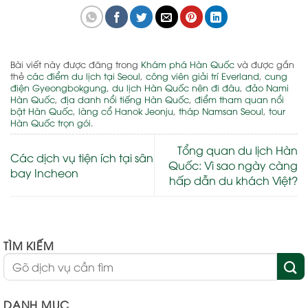
Bài viết này được đăng trong
Khám phá Hàn Quốc
và được gắn
thẻ
các điểm du lịch tại Seoul
,
công viên giải trí Everland
,
cung
điện Gyeongbokgung
,
du lịch Hàn Quốc nên đi đâu
,
đảo Nami
Hàn Quốc
,
địa danh nổi tiếng Hàn Quốc
,
điểm tham quan nổi
bật Hàn Quốc
,
làng cổ Hanok Jeonju
,
tháp Namsan Seoul
,
tour
Hàn Quốc trọn gói
.
Tổng quan du lịch Hàn
Các dịch vụ tiện ích tại sân
Quốc: Vì sao ngày càng
bay Incheon
hấp dẫn du khách Việt?
TÌM KIẾM
DANH MỤC