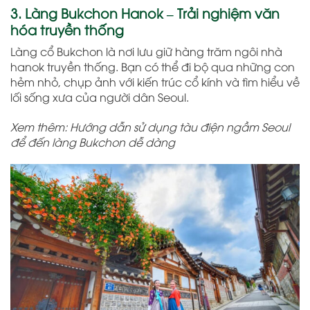
3. Làng Bukchon Hanok – Trải nghiệm văn
hóa truyền thống
Làng cổ Bukchon là nơi lưu giữ hàng trăm ngôi nhà
hanok truyền thống. Bạn có thể đi bộ qua những con
hẻm nhỏ, chụp ảnh với kiến trúc cổ kính và tìm hiểu về
lối sống xưa của người dân Seoul.
Xem thêm: Hướng dẫn sử dụng tàu điện ngầm Seoul
để đến làng Bukchon dễ dàng