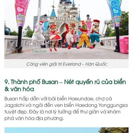
Công viên giải trí Everland – Hàn Quốc
9. Thành phố Busan – Nét quyến rũ của biển
& văn hóa
Busan hấp dẫn với bãi biển Haeundae, chợ cá
Jagalchi và ngôi đền ven biển Haedong Yonggungsa
tuyệt đẹp. Đây là nơi lý tưởng để thư giãn và khám
phá văn hóa địa phương.