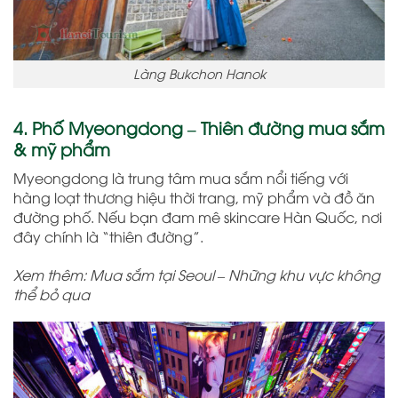
Làng Bukchon Hanok
4. Phố Myeongdong – Thiên đường mua sắm
& mỹ phẩm
Myeongdong là trung tâm mua sắm nổi tiếng với
hàng loạt thương hiệu thời trang, mỹ phẩm và đồ ăn
đường phố. Nếu bạn đam mê skincare Hàn Quốc, nơi
đây chính là “thiên đường”.
Xem thêm: Mua sắm tại Seoul – Những khu vực không
thể bỏ qua