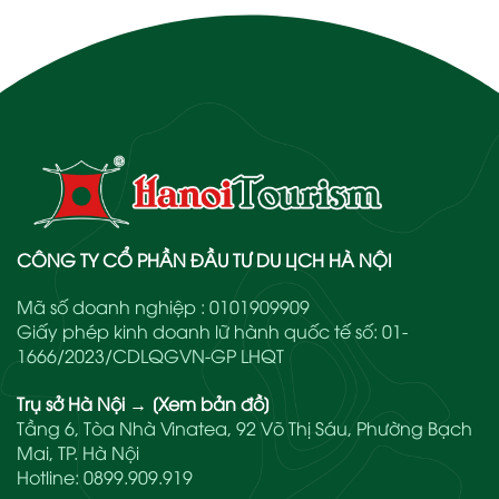
CÔNG TY CỔ PHẦN ĐẦU TƯ DU LỊCH HÀ NỘI
Mã số doanh nghiệp : 0101909909
Giấy phép kinh doanh lữ hành quốc tế số: 01-
1666/2023/CDLQGVN-GP LHQT
Trụ sở Hà Nội
→
[Xem bản đồ]
Tầng 6, Tòa Nhà Vinatea, 92 Võ Thị Sáu, Phường Bạch
Mai, TP. Hà Nội
Hotline:
0899.909.919