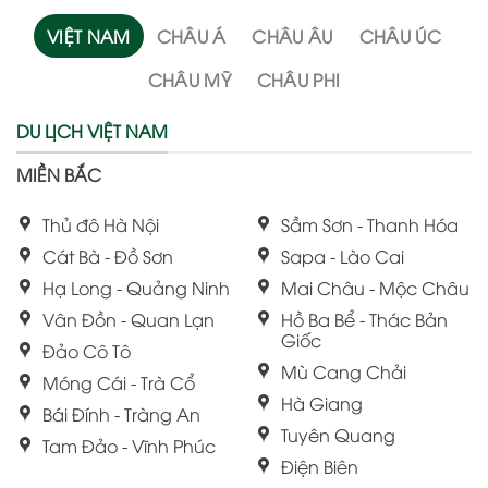
VIỆT NAM
CHÂU Á
CHÂU ÂU
CHÂU ÚC
CHÂU MỸ
CHÂU PHI
DU LỊCH VIỆT NAM
MIỀN BẮC
Thủ đô Hà Nội
Sầm Sơn - Thanh Hóa
Cát Bà - Đồ Sơn
Sapa - Lào Cai
Hạ Long - Quảng Ninh
Mai Châu - Mộc Châu
Vân Đồn - Quan Lạn
Hồ Ba Bể - Thác Bản
Giốc
Đảo Cô Tô
Mù Cang Chải
Móng Cái - Trà Cổ
Hà Giang
Bái Đính - Tràng An
Tuyên Quang
Tam Đảo - Vĩnh Phúc
Điện Biên