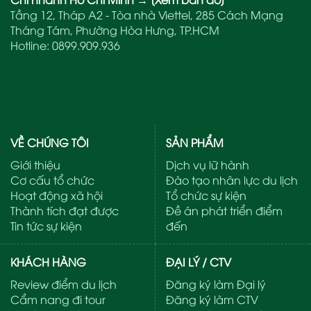
Tầng 12, Tháp A2 - Tòa nhà Viettel, 285 Cách Mạng
Tháng Tám, Phường Hòa Hưng, TP.HCM
Hotline:
0899.909.936
VỀ CHÚNG TÔI
SẢN PHẨM
Giới thiệu
Dịch vụ lữ hành
Cơ cấu tổ chức
Đào tạo nhân lực du lịch
Hoạt động xã hội
Tổ chức sự kiện
Thành tích đạt được
Đề án phát triển điểm
Tin tức sự kiện
đến
KHÁCH HÀNG
ĐẠI LÝ / CTV
Review điểm du lịch
Đăng ký làm Đại lý
Cẩm nang đi tour
Đăng ký làm CTV