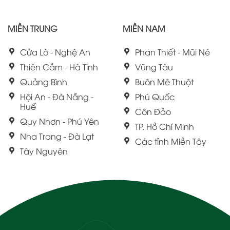
MIỀN TRUNG
MIỀN NAM
Cửa Lò - Nghệ An
Phan Thiết - Mũi Né
Thiên Cầm - Hà Tĩnh
Vũng Tàu
Quảng Bình
Buôn Mê Thuột
Hội An - Đà Nẵng -
Phú Quốc
Huế
Côn Đảo
Quy Nhơn - Phú Yên
TP. Hồ Chí Minh
Nha Trang - Đà Lạt
Các tỉnh Miền Tây
Tây Nguyên