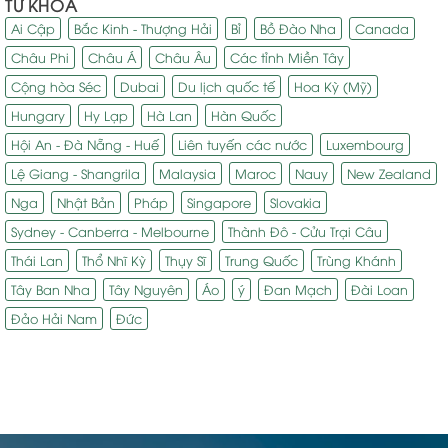
TỪ KHÓA
Ai Cập
Bắc Kinh - Thượng Hải
Bỉ
Bồ Đào Nha
Canada
Châu Phi
Châu Á
Châu Âu
Các tỉnh Miền Tây
Cộng hòa Séc
Dubai
Du lịch quốc tế
Hoa Kỳ (Mỹ)
Hungary
Hy Lạp
Hà Lan
Hàn Quốc
Hội An - Đà Nẵng - Huế
Liên tuyến các nước
Luxembourg
Lệ Giang - Shangrila
Malaysia
Maroc
Nauy
New Zealand
Nga
Nhật Bản
Pháp
Singapore
Slovakia
Sydney - Canberra - Melbourne
Thành Đô - Cửu Trại Câu
Thái Lan
Thổ Nhĩ Kỳ
Thụy Sĩ
Trung Quốc
Trùng Khánh
Tây Ban Nha
Tây Nguyên
Áo
ý
Đan Mạch
Đài Loan
Đảo Hải Nam
Đức