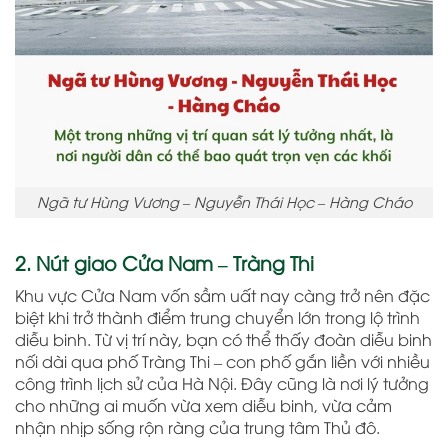
Ngã tư Hùng Vương – Nguyễn Thái Học – Hàng Cháo
2. Nút giao Cửa Nam – Tràng Thi
Khu vực Cửa Nam vốn sầm uất nay càng trở nên đặc
biệt khi trở thành điểm trung chuyển lớn trong lộ trình
diễu binh. Từ vị trí này, bạn có thể thấy đoàn diễu binh
nối dài qua phố Tràng Thi – con phố gắn liền với nhiều
công trình lịch sử của Hà Nội. Đây cũng là nơi lý tưởng
cho những ai muốn vừa xem diễu binh, vừa cảm
nhận nhịp sống rộn ràng của trung tâm Thủ đô.