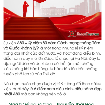
Sự kiện
A80 – Kỷ niệm 80 năm Cách mạng tháng Tám
và Quốc khánh 2/9
là một trong những lễ kỷ niệm
trọng đại nhất của đất nước, với hoạt động diễu binh,
diễu hành quy mô lớn được tổ chức tại Hà Nội. Đây là
dịp người dân và du khách có thể tận mắt chứng
kiến không khí hào hùng, tự hào dân tộc trên những
tuyến phố lịch sử của Thủ đô.
Nếu bạn muốn chọn được vị trí lý tưởng để theo dõi sự
kiện, dưới đây là
6 điểm xem diễu binh, diễu hành đẹp
nhất A80
mà bạn không nên bỏ lỡ.
1. Ngã tư Hùng Vương – Nguyễn Thái Học –