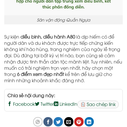
Sân vận động Quần Ngựa
Sự kiện
diễu binh, diễu hành A80
là dịp hiếm có để
người dân và du khách được trực tiếp chứng kiến
không khí hào hùng, trang nghiêm của ngày lễ trọng
đại. Dù đứng tại bất kỳ vị trí nào, bạn cũng sẽ cảm
nhận được tinh thần dân tộc mãnh liệt. Tuy nhiên, nếu
muốn có trải nghiệm trọn vẹn nhất, hãy chọn một
trong
6 điểm xem đẹp nhất
kể trên để lưu giữ cho
mình những khoảnh khắc đáng nhớ.
Chia sẻ nội dung này:
Facebook
Twitter
LinkedIn
Sao chép link