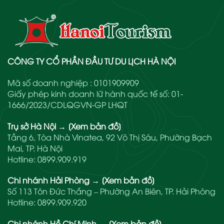
CÔNG TY CỔ PHẦN ĐẦU TƯ DU LỊCH HÀ NỘI
Mã số doanh nghiệp : 0101909909
Giấy phép kinh doanh lữ hành quốc tế số: 01-
1666/2023/CDLQGVN-GP LHQT
Trụ sở Hà Nội
→
[Xem bản đồ]
Tầng 6, Tòa Nhà Vinatea, 92 Võ Thị Sáu, Phường Bạch
Mai, TP. Hà Nội
Hotline:
0899.909.919
Chi nhánh Hải Phòng
→
[Xem bản đồ]
Số 113 Tôn Đức Thắng – Phường An Biên, TP. Hải Phòng
Hotline:
0899.909.920
Chi nhánh Hồ Chí Minh
→
[Xem bản đồ]