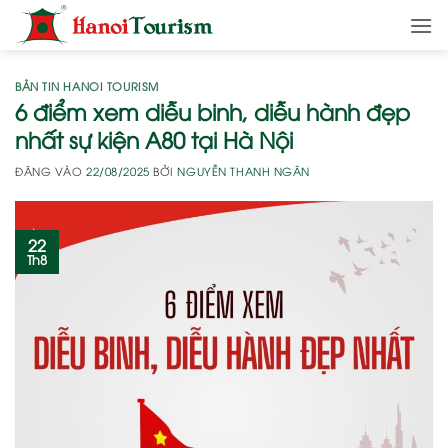
Bỏ
qua
nội
dung
BẢN TIN HANOI TOURISM
6 điểm xem diễu binh, diễu hành đẹp
nhất sự kiện A80 tại Hà Nội
ĐĂNG VÀO
22/08/2025
BỞI
NGUYỄN THANH NGÂN
22
Th8