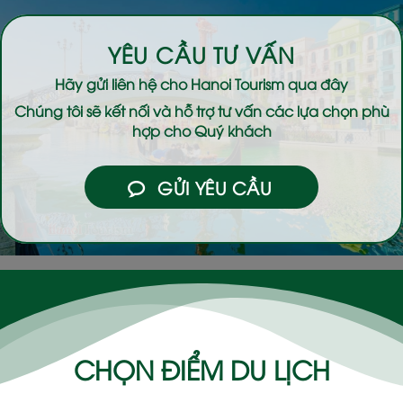
YÊU CẦU TƯ VẤN
Hãy gửi liên hệ cho
Hanoi Tourism
qua đây
Chúng tôi sẽ kết nối và hỗ trợ tư vấn các lựa chọn phù
hợp cho Quý khách
GỬI YÊU CẦU
CHỌN ĐIỂM DU LỊCH