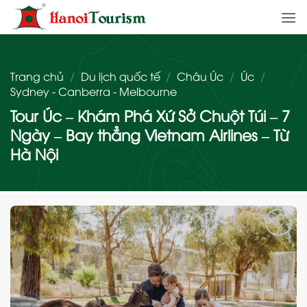
Bỏ
qua
nội
dung
Trang chủ
/
Du lịch quốc tế
/
Châu Úc
/
Úc
/
Sydney - Canberra - Melbourne
Tour Úc – Khám Phá Xứ Sở Chuột Túi – 7
Ngày – Bay thẳng Vietnam Airlines – Từ
Hà Nội
Add
to
wishlist