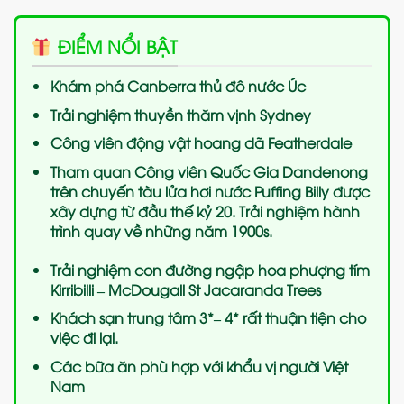
ĐIỂM NỔI BẬT
Khám phá Canberra thủ đô nước Úc
Trải nghiệm thuyền thăm vịnh Sydney
Công viên động vật hoang dã Featherdale
Tham quan Công viên Quốc Gia Dandenong
trên chuyến tàu lửa hơi nước Puffing Billy được
xây dựng từ đầu thế kỷ 20. Trải nghiệm hành
trình quay về những năm 1900s.
Trải nghiệm con đường ngập hoa phượng tím
Kirribilli – McDougall St Jacaranda Trees
Khách sạn trung tâm 3*– 4* rất thuận tiện cho
việc đi lại.
Các bữa ăn phù hợp với khẩu vị người Việt
Nam