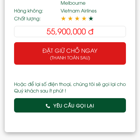
Melbourne
Hàng không:
Vietnam Airlines
★
★
★
★
★
Chất lượng:
55,900,000
đ
ĐẶT GIỮ CHỖ NGAY
(THANH TOÁN SAU)
Hoặc để lại số điện thoại, chúng tôi sẽ gọi lại cho
Quý khách sau ít phút !
YÊU CẦU GỌI LẠI