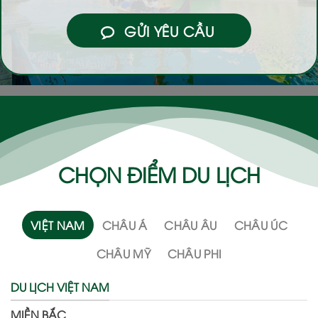
GỬI YÊU CẦU
CHỌN ĐIỂM DU LỊCH
VIỆT NAM
CHÂU Á
CHÂU ÂU
CHÂU ÚC
CHÂU MỸ
CHÂU PHI
DU LỊCH VIỆT NAM
MIỀN BẮC