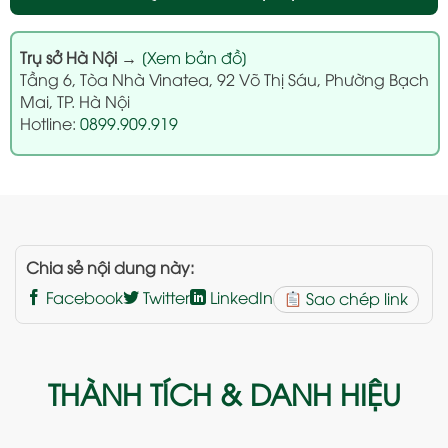
Trụ sở Hà Nội
→
[Xem bản đồ]
Tầng 6, Tòa Nhà Vinatea, 92 Võ Thị Sáu, Phường Bạch
Mai, TP. Hà Nội
Hotline:
0899.909.919
Chia sẻ nội dung này:
Facebook
Twitter
LinkedIn
Sao chép link
THÀNH TÍCH & DANH HIỆU