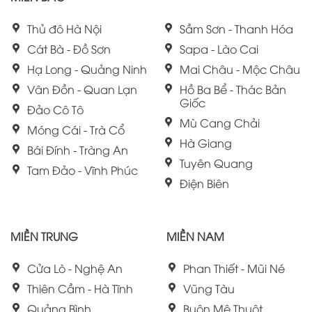
Thủ đô Hà Nội
Sầm Sơn - Thanh Hóa
Cát Bà - Đồ Sơn
Sapa - Lào Cai
Hạ Long - Quảng Ninh
Mai Châu - Mộc Châu
Vân Đồn - Quan Lạn
Hồ Ba Bể - Thác Bản
Giốc
Đảo Cô Tô
Mù Cang Chải
Móng Cái - Trà Cổ
Hà Giang
Bái Đính - Tràng An
Tuyên Quang
Tam Đảo - Vĩnh Phúc
Điện Biên
MIỀN TRUNG
MIỀN NAM
Cửa Lò - Nghệ An
Phan Thiết - Mũi Né
Thiên Cầm - Hà Tĩnh
Vũng Tàu
Quảng Bình
Buôn Mê Thuột