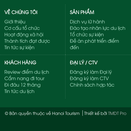
VỀ CHÚNG TÔI
SẢN PHẨM
Giới thiệu
Dịch vụ lữ hành
Cơ cấu tổ chức
Đào tạo nhân lực du lịch
Hoạt động xã hội
Tổ chức sự kiện
Thành tích đạt được
Đề án phát triển điểm
Tin tức sự kiện
đến
KHÁCH HÀNG
ĐẠI LÝ / CTV
Review điểm du lịch
Đăng ký làm Đại lý
Cẩm nang đi tour
Đăng ký làm CTV
Đi đâu 12 tháng
Chính sách hợp tác
Tin tức du lịch
© Bản quyền thuộc về Hanoi Tourism
Thiết kế bởi
TMDT Pro