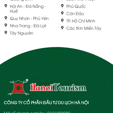
Hội An - Đà Nẵng -
Phú Quốc
Huế
Côn Đảo
Quy Nhơn - Phú Yên
TP. Hồ Chí Minh
Nha Trang - Đà Lạt
Các tỉnh Miền Tây
Tây Nguyên
CÔNG TY CỔ PHẦN ĐẦU TƯ DU LỊCH HÀ NỘI