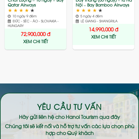
Qatar Airways
Nội – Bay Bamboo Airways
★
★
★
★
★
★
★
★
★
★
10 ngày 9 đêm
5 ngày 4 đêm
ĐỨC - SÉC - ÁO - SLOVAKIA -
LỆ GIANG - SHANGRILA
HUNGARY
14,990,000
đ
72,900,000
đ
XEM CHI TIẾT
XEM CHI TIẾT
YÊU CẦU TƯ VẤN
Hãy gửi liên hệ cho
Hanoi Tourism
qua đây
Chúng tôi sẽ kết nối và hỗ trợ tư vấn các lựa chọn phù
hợp cho Quý khách