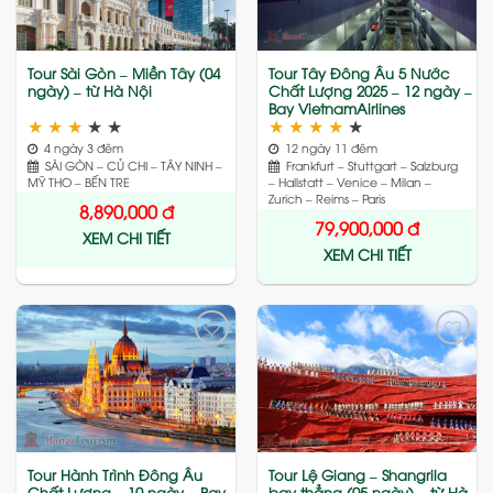
Tour Sài Gòn – Miền Tây (04
Tour Tây Đông Âu 5 Nước
ngày) – từ Hà Nội
Chất Lượng 2025 – 12 ngày –
Bay VietnamAirlines
★
★
★
★
★
★
★
★
★
★
4 ngày 3 đêm
12 ngày 11 đêm
SÀI GÒN – CỦ CHI – TÂY NINH –
Frankfurt – Stuttgart – Salzburg
MỸ THO – BẾN TRE
– Hallstatt – Venice – Milan –
Zurich – Reims – Paris
8,890,000
đ
79,900,000
đ
XEM CHI TIẾT
XEM CHI TIẾT
Add
Add
to
to
wishlist
wishlist
Tour Hành Trình Đông Âu
Tour Lệ Giang – Shangrila
Chất Lượng – 10 ngày – Bay
bay thẳng (05 ngày) – từ Hà