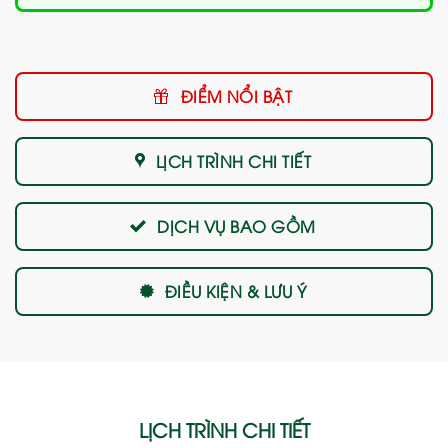
ĐIỂM NỔI BẬT
LỊCH TRÌNH CHI TIẾT
DỊCH VỤ BAO GỒM
ĐIỀU KIỆN & LƯU Ý
LỊCH TRÌNH CHI TIẾT