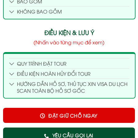
BAO GỒM
KHÔNG BAO GỒM
ĐIỀU KIỆN & LƯU Ý
(Nhấn vào từng mục để xem)
QUY TRÌNH ĐẶT TOUR
ĐIỀU KIỆN HOÀN HỦY ĐỔI TOUR
HƯỚNG DẪN HỒ SƠ, THỦ TỤC XIN VISA DU LỊCH
SCAN TOÀN BỘ HỒ SƠ GỐC
ĐẶT GIỮ CHỖ NGAY
YÊU CẦU GỌI LẠI