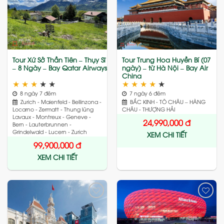
Add
Add
to
to
wishlist
wishlist
Tour Xứ Sở Thần Tiên – Thụy Sĩ
Tour Trung Hoa Huyền Bí (07
– 8 Ngày – Bay Qatar Airways
ngày) – từ Hà Nội – Bay Air
China
★
★
★
★
★
★
★
★
★
★
8 ngày 7 đêm
7 ngày 6 đêm
Zurich - Maienfeld - Bellinzona -
BẮC KINH - TÔ CHÂU – HÀNG
Locarno - Zermatt - Thung lũng
CHÂU - THƯỢNG HẢI
Lavaux - Montreux - Geneve -
24,990,000
đ
Bern - Lauterbrunnen -
Grindelwald - Lucern - Zurich
XEM CHI TIẾT
99,900,000
đ
XEM CHI TIẾT
Add
Add
to
to
wishlist
wishlist