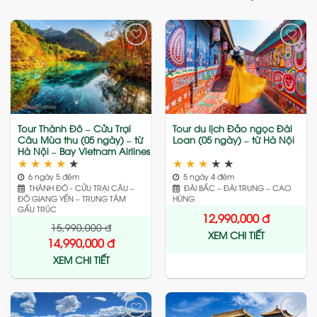
Add
Add
to
to
wishlist
wishlist
Tour Thành Đô – Cửu Trại
Tour du lịch Đảo ngọc Đài
Câu Mùa thu (05 ngày) – từ
Loan (05 ngày) – từ Hà Nội
Hà Nội – Bay Vietnam Airlines
★
★
★
★
★
★
★
★
★
★
6 ngày 5 đêm
5 ngày 4 đêm
THÀNH ĐÔ - CỬU TRẠI CÂU –
ĐÀI BẮC – ĐÀI TRUNG – CAO
ĐÔ GIANG YẾN – TRUNG TÂM
HÙNG
GẤU TRÚC
12,990,000
đ
15,990,000
đ
XEM CHI TIẾT
14,990,000
đ
XEM CHI TIẾT