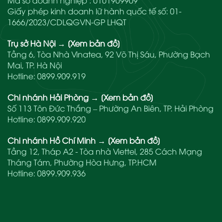
Mã số doanh nghiệp : 0101909909
Giấy phép kinh doanh lữ hành quốc tế số: 01-
1666/2023/CDLQGVN-GP LHQT
Trụ sở Hà Nội
→
[Xem bản đồ]
Tầng 6, Tòa Nhà Vinatea, 92 Võ Thị Sáu, Phường Bạch
Mai, TP. Hà Nội
Hotline:
0899.909.919
Chi nhánh Hải Phòng
→
[Xem bản đồ]
Số 113 Tôn Đức Thắng – Phường An Biên, TP. Hải Phòng
Hotline:
0899.909.920
Chi nhánh Hồ Chí Minh
→
[Xem bản đồ]
Tầng 12, Tháp A2 - Tòa nhà Viettel, 285 Cách Mạng
Tháng Tám, Phường Hòa Hưng, TP.HCM
Hotline:
0899.909.936