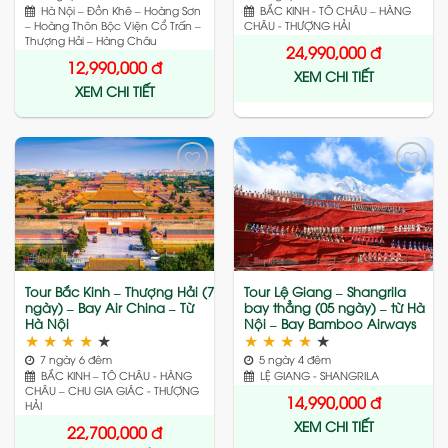
Hà Nội – Đồn Khê – Hoàng Sơn
BẮC KINH - TÔ CHÂU – HÀNG
– Hoàng Thôn Bộc Viện Cổ Trấn –
CHÂU - THƯỢNG HẢI
Thượng Hải – Hàng Châu
24,990,000
đ
12,990,000
đ
XEM CHI TIẾT
XEM CHI TIẾT
Add
Add
to
to
wishlist
wishlist
Tour Bắc Kinh – Thượng Hải (7
Tour Lệ Giang – Shangrila
ngày) – Bay Air China – Từ
bay thẳng (05 ngày) – từ Hà
Hà Nội
Nội – Bay Bamboo Airways
★
★
★
★
★
★
★
★
★
★
7 ngày 6 đêm
5 ngày 4 đêm
BẮC KINH – TÔ CHÂU - HÀNG
LỆ GIANG - SHANGRILA
CHÂU – CHU GIA GIÁC - THƯỢNG
14,990,000
đ
HẢI
XEM CHI TIẾT
22,700,000
đ