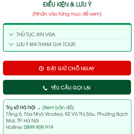
ĐIỀU KIỆN & LƯU Ý
(Nhấn vào từng mục để xem)
THỦ TỤC XIN VISA
LƯU Ý KHI THAM GIA TOUR:
ĐẶT GIỮ CHỖ NGAY
YÊU CẦU GỌI LẠI
Trụ sở Hà Nội
→
[Xem bản đồ]
Tầng 6, Tòa Nhà Vinatea, 92 Võ Thị Sáu, Phường Bạch
Mai, TP. Hà Nội
Hotline:
0899.909.919