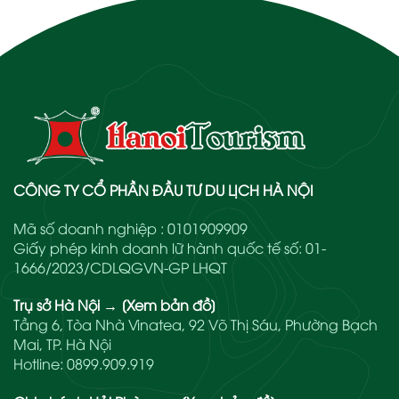
CÔNG TY CỔ PHẦN ĐẦU TƯ DU LỊCH HÀ NỘI
Mã số doanh nghiệp : 0101909909
Giấy phép kinh doanh lữ hành quốc tế số: 01-
1666/2023/CDLQGVN-GP LHQT
Trụ sở Hà Nội
→
[Xem bản đồ]
Tầng 6, Tòa Nhà Vinatea, 92 Võ Thị Sáu, Phường Bạch
Mai, TP. Hà Nội
Hotline:
0899.909.919