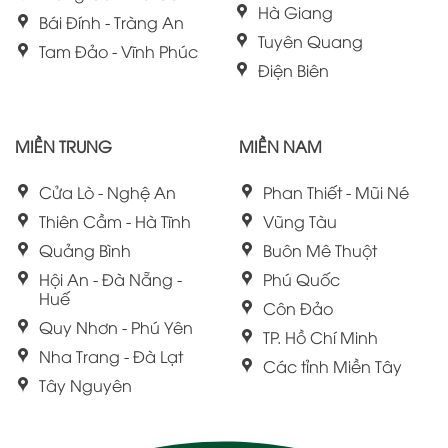
Hà Giang
Bái Đính - Tràng An
Tuyên Quang
Tam Đảo - Vĩnh Phúc
Điện Biên
MIỀN TRUNG
MIỀN NAM
Cửa Lò - Nghệ An
Phan Thiết - Mũi Né
Thiên Cầm - Hà Tĩnh
Vũng Tàu
Quảng Bình
Buôn Mê Thuột
Hội An - Đà Nẵng -
Phú Quốc
Huế
Côn Đảo
Quy Nhơn - Phú Yên
TP. Hồ Chí Minh
Nha Trang - Đà Lạt
Các tỉnh Miền Tây
Tây Nguyên