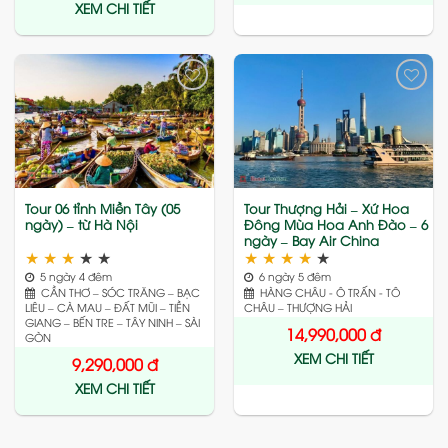
XEM CHI TIẾT
Add
Add
to
to
wishlist
wishlist
Tour 06 tỉnh Miền Tây (05
Tour Thượng Hải – Xứ Hoa
ngày) – từ Hà Nội
Đông Mùa Hoa Anh Đào – 6
ngày – Bay Air China
★
★
★
★
★
★
★
★
★
★
5 ngày 4 đêm
6 ngày 5 đêm
CẦN THƠ – SÓC TRĂNG – BẠC
HÀNG CHÂU - Ô TRẤN - TÔ
LIÊU – CÀ MAU – ĐẤT MŨI – TIỀN
CHÂU – THƯỢNG HẢI
GIANG – BẾN TRE – TÂY NINH – SÀI
14,990,000
đ
GÒN
XEM CHI TIẾT
9,290,000
đ
XEM CHI TIẾT