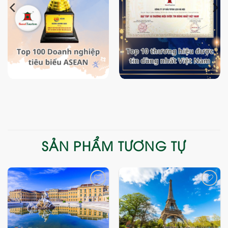
SẢN PHẨM TƯƠNG TỰ
Add
Add
to
to
wishlist
wishlist