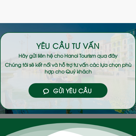
YÊU CẦU TƯ VẤN
Hãy gửi liên hệ cho
Hanoi Tourism
qua đây
Chúng tôi sẽ kết nối và hỗ trợ tư vấn các lựa chọn phù
hợp cho Quý khách
GỬI YÊU CẦU