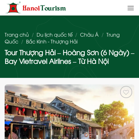
Bỏ
qua
nội
dung
Trang chủ
/
Du lịch quốc tế
/
Châu Á
/
Trung
Quốc
/
Bắc Kinh - Thượng Hải
Tour Thượng Hải – Hoàng Sơn (6 Ngày) –
Bay Vietravel Airlines – Từ Hà Nội
Add
to
wishlist