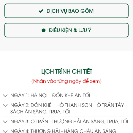
DỊCH VỤ BAO GỒM
ĐIỀU KIỆN & LƯU Ý
LỊCH TRÌNH CHI TIẾT
(Nhấn vào từng ngày để xem)
NGÀY 1: HÀ NỘI – ĐỒN KHÊ ĂN TỐI
NGÀY 2: ĐỒN KHÊ – HỒ THANH SƠN – Ô TRẤN TÂY
SÁCH ĂN SÁNG, TRƯA, TỐI
NGÀY 3: Ô TRẤN - THƯỢNG HẢI ĂN SÁNG, TRƯA, TỐI
NGÀY 4: THƯỢNG HẢI - HÀNG CHÂU ĂN SÁNG,