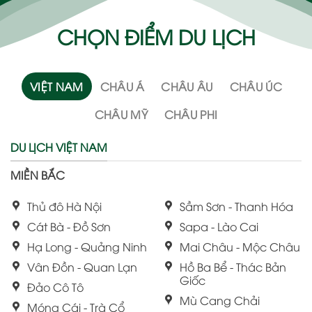
CHỌN ĐIỂM DU LỊCH
VIỆT NAM
CHÂU Á
CHÂU ÂU
CHÂU ÚC
CHÂU MỸ
CHÂU PHI
DU LỊCH VIỆT NAM
MIỀN BẮC
Thủ đô Hà Nội
Sầm Sơn - Thanh Hóa
Cát Bà - Đồ Sơn
Sapa - Lào Cai
Hạ Long - Quảng Ninh
Mai Châu - Mộc Châu
Vân Đồn - Quan Lạn
Hồ Ba Bể - Thác Bản
Giốc
Đảo Cô Tô
Mù Cang Chải
Móng Cái - Trà Cổ