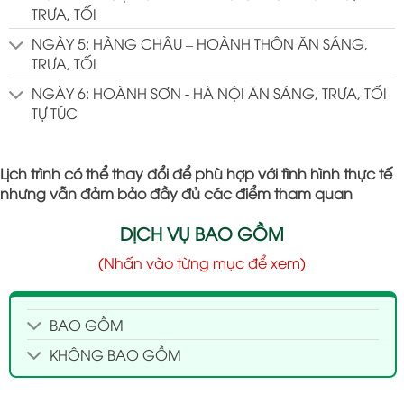
TRƯA, TỐI
NGÀY 5: HÀNG CHÂU – HOÀNH THÔN ĂN SÁNG,
TRƯA, TỐI
NGÀY 6: HOÀNH SƠN - HÀ NỘI ĂN SÁNG, TRƯA, TỐI
TỰ TÚC
Lịch trình có thể thay đổi để phù hợp với tình hình thực tế
nhưng vẫn đảm bảo đầy đủ các điểm tham quan
DỊCH VỤ BAO GỒM
(Nhấn vào từng mục để xem)
BAO GỒM
KHÔNG BAO GỒM