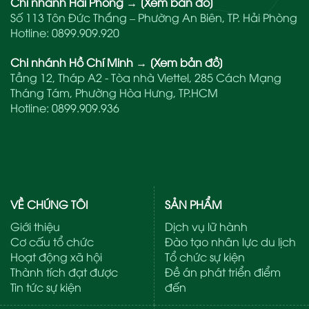
Chi nhánh Hải Phòng
→
[Xem bản đồ]
Số 113 Tôn Đức Thắng – Phường An Biên, TP. Hải Phòng
Hotline:
0899.909.920
Chi nhánh Hồ Chí Minh
→
[Xem bản đồ]
Tầng 12, Tháp A2 - Tòa nhà Viettel, 285 Cách Mạng
Tháng Tám, Phường Hòa Hưng, TP.HCM
Hotline:
0899.909.936
VỀ CHÚNG TÔI
SẢN PHẨM
Giới thiệu
Dịch vụ lữ hành
Cơ cấu tổ chức
Đào tạo nhân lực du lịch
Hoạt động xã hội
Tổ chức sự kiện
Thành tích đạt được
Đề án phát triển điểm
Tin tức sự kiện
đến