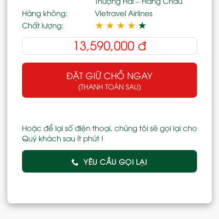
Thượng Hải – Hàng Châu
Hàng không:
Vietravel Airlines
★
★
★
★
★
Chất lượng:
13,590,000
đ
ĐẶT GIỮ CHỖ NGAY
(THANH TOÁN SAU)
Hoặc để lại số điện thoại, chúng tôi sẽ gọi lại cho
Quý khách sau ít phút !
YÊU CẦU GỌI LẠI