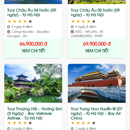
Tour Châu Âu 04 Nước (09
Tour Châu Âu 05 Nước (09
ngày) – từ Hà Nội
ngày) – từ Hà Nội
★
★
★
★
★
★
★
★
★
★
9 ngày 8 đêm
9 ngày 8 đêm
Cộng Hòa Séc - Slovakia -
ĐỨC - HÀ LAN – BỈ -
Hungary - Áo
LUXEMBOURG - PHÁP
66,900,000
đ
69,900,000
đ
XEM CHI TIẾT
XEM CHI TIẾT
Add
Add
to
to
wishlist
wishlist
Tour Thượng Hải – Hoàng Sơn
Tour Trung Hoa Huyền Bí (07
(5 Ngày) – Bay Vietravel
ngày) – từ Hà Nội – Bay Air
Airlines – Từ Hà Nội
China
★
★
★
★
★
★
★
★
★
★
5 ngày 4 đêm
7 ngày 6 đêm