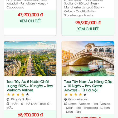
Kusadasi - Pamukkale - Konya -
Scotland - Hồ Loch Ness -
Cappadocia
Manchester Làng cổ Bibury -
Oxford - Cardiff - Bath -
47,900,000
đ
Stonehenge - London
XEM CHI TIẾT
95,900,000
đ
XEM CHI TIẾT
Add
Add
to
to
wishlist
wishlist
Tour Tây Âu 5 Nước Chất
Tour Tây Nam Âu Nâng Cấp
Lượng 2025 – 10 ngày – Bay
– 10 Ngày – Bay Qatar
Vietnam Airlines
Airways – Từ Hà Nội
★
★
★
★
★
★
★
★
★
★
10 ngày 9 đêm
Qatar Airways
PHÁP – BỈ – HÀ LAN – THỤY SĨ –
Rome - Vatican - Pisa - Venice
ĐỨC
- Milan - Titlis - Engelberg - Lucern
- Dijon - Paris
68,900,000
đ