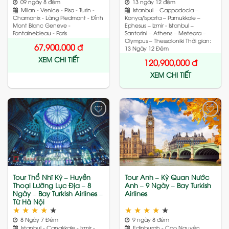
09 ngày 8 đêm
13 ngày 12 đêm
Milan - Venice - Pisa - Turin -
Istanbul – Cappadocia –
Chamonix - Làng Piedmont - Đỉnh
Konya/Isparta – Pamukkale –
Mont Blanc Geneve -
Ephesus – Izmir - Istanbul –
Fontainebleau - Paris
Santorini – Athens – Meteora –
Olympus – Thessaloniki Thời gian:
67,900,000
đ
13 Ngày 12 Đêm
XEM CHI TIẾT
120,900,000
đ
XEM CHI TIẾT
Add
Add
to
to
wishlist
wishlist
Tour Thổ Nhĩ Kỳ – Huyền
Tour Anh – Kỳ Quan Nước
Thoại Lưỡng Lục Địa – 8
Anh – 9 Ngày – Bay Turkish
Ngày – Bay Turkish Airlines –
Airlines
Từ Hà Nội
★
★
★
★
★
★
★
★
★
★
8 Ngày 7 Đêm
9 ngày 8 đêm
Istanbul - Canakkale - Izmir -
Edinburgh - Cao Nguyên