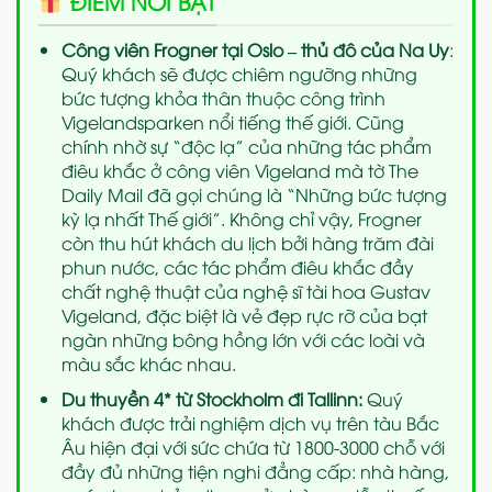
ĐIỂM NỔI BẬT
Công viên Frogner tại Oslo – thủ đô của Na Uy
:
Quý khách sẽ được chiêm ngưỡng những
bức tượng khỏa thân thuộc công trình
Vigelandsparken nổi tiếng thế giới. Cũng
chính nhờ sự “độc lạ” của những tác phẩm
điêu khắc ở công viên Vigeland mà tờ The
Daily Mail đã gọi chúng là “Những bức tượng
kỳ lạ nhất Thế giới”. Không chỉ vậy, Frogner
còn thu hút khách du lịch bởi hàng trăm đài
phun nước, các tác phẩm điêu khắc đầy
chất nghệ thuật của nghệ sĩ tài hoa Gustav
Vigeland, đặc biệt là vẻ đẹp rực rỡ của bạt
ngàn những bông hồng lớn với các loài và
màu sắc khác nhau.
Du thuyền 4* từ Stockholm đi Tallinn:
Quý
khách được trải nghiệm dịch vụ trên tàu Bắc
Âu hiện đại với sức chứa từ 1800-3000 chỗ với
đầy đủ những tiện nghi đẳng cấp: nhà hàng,