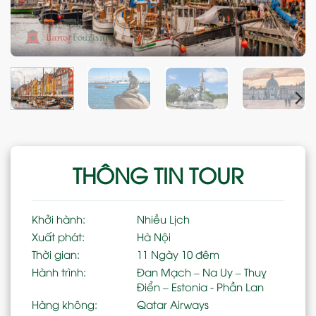
THÔNG TIN TOUR
Khởi hành:
Nhiều Lịch
Xuất phát:
Hà Nội
Thời gian:
11 Ngày 10 đêm
Hành trình:
Đan Mạch – Na Uy – Thuỵ
Điển – Estonia - Phần Lan
Hàng không:
Qatar Airways