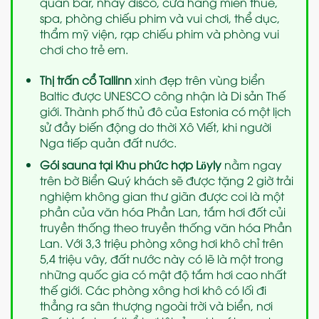
quán bar, nhảy disco, cửa hàng miễn thuế,
spa, phòng chiếu phim và vui chơi, thể dục,
thẩm mỹ viện, rạp chiếu phim và phòng vui
chơi cho trẻ em.
Thị trấn cổ Tallinn
xinh đẹp trên vùng biển
Baltic được UNESCO công nhận là Di sản Thế
giới. Thành phố thủ đô của Estonia có một lịch
sử đầy biến động do thời Xô Viết, khi người
Nga tiếp quản đất nước.
Gói sauna tại Khu phức hợp Löyly
nằm ngay
trên bờ Biển Quý khách sẽ được tặng 2 giờ trải
nghiệm không gian thư giãn được coi là một
phần của văn hóa Phần Lan, tắm hơi đốt củi
truyền thống theo truyền thống văn hóa Phần
Lan. Với 3,3 triệu phòng xông hơi khô chỉ trên
5,4 triệu vây, đất nước này có lẽ là một trong
những quốc gia có mật độ tắm hơi cao nhất
thế giới. Các phòng xông hơi khô có lối đi
thẳng ra sân thượng ngoài trời và biển, nơi