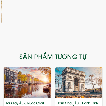
SẢN PHẨM TƯƠNG TỰ
Add
Add
to
to
wishlist
wishlist
Tour Tây Âu 6 Nước Chất
Tour Châu Âu – Hành Trình