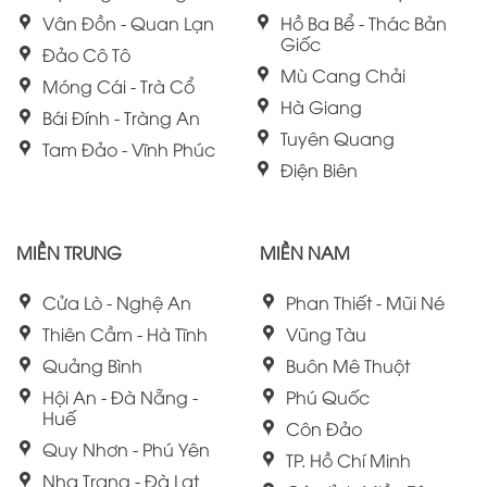
Vân Đồn - Quan Lạn
Hồ Ba Bể - Thác Bản
Giốc
Đảo Cô Tô
Mù Cang Chải
Móng Cái - Trà Cổ
Hà Giang
Bái Đính - Tràng An
Tuyên Quang
Tam Đảo - Vĩnh Phúc
Điện Biên
MIỀN TRUNG
MIỀN NAM
Cửa Lò - Nghệ An
Phan Thiết - Mũi Né
Thiên Cầm - Hà Tĩnh
Vũng Tàu
Quảng Bình
Buôn Mê Thuột
Hội An - Đà Nẵng -
Phú Quốc
Huế
Côn Đảo
Quy Nhơn - Phú Yên
TP. Hồ Chí Minh
Nha Trang - Đà Lạt