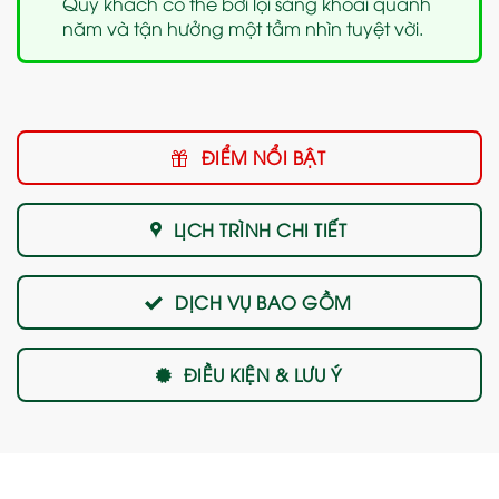
Quý khách có thể bơi lội sảng khoái quanh
năm và tận hưởng một tầm nhìn tuyệt vời.
ĐIỂM NỔI BẬT
LỊCH TRÌNH CHI TIẾT
DỊCH VỤ BAO GỒM
ĐIỀU KIỆN & LƯU Ý