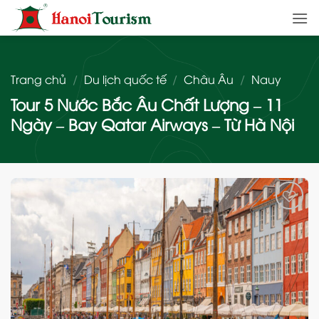
Bỏ
qua
nội
dung
Trang chủ
/
Du lịch quốc tế
/
Châu Âu
/
Nauy
Tour 5 Nước Bắc Âu Chất Lượng – 11
Ngày – Bay Qatar Airways – Từ Hà Nội
Add
to
wishlist