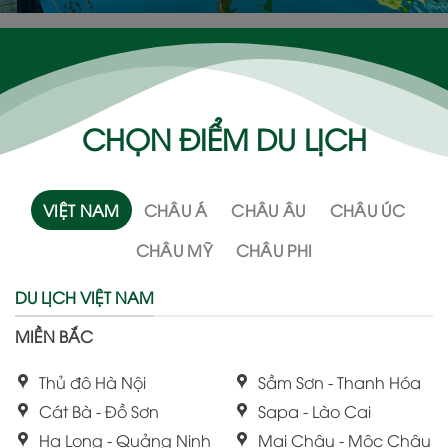
CHỌN ĐIỂM DU LỊCH
VIỆT NAM
CHÂU Á
CHÂU ÂU
CHÂU ÚC
CHÂU MỸ
CHÂU PHI
DU LỊCH VIỆT NAM
MIỀN BẮC
Thủ đô Hà Nội
Sầm Sơn - Thanh Hóa
Cát Bà - Đồ Sơn
Sapa - Lào Cai
Hạ Long - Quảng Ninh
Mai Châu - Mộc Châu