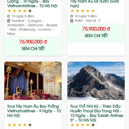
Lượng – 10 Ngày – Bay
Tây Nam Âu 03 nước (Giới
VietnamAirlines – Từ Hà Nội
hạn)
★
★
★
★
★
★
★
★
★
★
10 ngày 9 đêm
10 ngày 9 đêm
Frankfurt – Cologne –
PHÁP - THỤY SĨ - Ý
Amsterdam – Giethoorn – Brussels
75,900,000
đ
– Paris – Strasbourg – Lucerne –
Milan
XEM CHI TIẾT
76,900,000
đ
XEM CHI TIẾT
Add
Add
to
to
wishlist
wishlist
Tour Tây Nam Âu Bay Thẳng
Tour Thổ Nhĩ Kỳ – Theo Dấu
Vietnamairlines – 9 Ngày – Từ
Huyền Thoại Địa Trung Hải –
Hà Nội
13 Ngày – Bay Turkish Airlines
5* – Từ Hà Nội
★
★
★
★
★
★
★
★
★
★