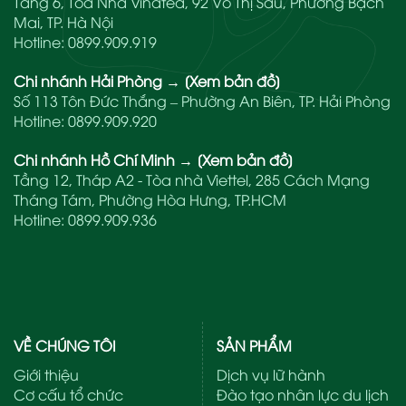
Tầng 6, Tòa Nhà Vinatea, 92 Võ Thị Sáu, Phường Bạch
Mai, TP. Hà Nội
Hotline:
0899.909.919
Chi nhánh Hải Phòng
→
[Xem bản đồ]
Số 113 Tôn Đức Thắng – Phường An Biên, TP. Hải Phòng
Hotline:
0899.909.920
Chi nhánh Hồ Chí Minh
→
[Xem bản đồ]
Tầng 12, Tháp A2 - Tòa nhà Viettel, 285 Cách Mạng
Tháng Tám, Phường Hòa Hưng, TP.HCM
Hotline:
0899.909.936
VỀ CHÚNG TÔI
SẢN PHẨM
Giới thiệu
Dịch vụ lữ hành
Cơ cấu tổ chức
Đào tạo nhân lực du lịch