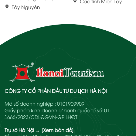
Các tỉnh Miền Tây
Tây Nguyên
CÔNG TY CỔ PHẦN ĐẦU TƯ DU LỊCH HÀ NỘI
Mã số doanh nghiệp : 0101909909
Giấy phép kinh doanh lữ hành quốc tế số: 01-
1666/2023/CDLQGVN-GP LHQT
Trụ sở Hà Nội
→
[Xem bản đồ]