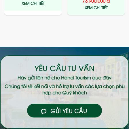
73,900,000
đ
XEM CHI TIẾT
XEM CHI TIẾT
YÊU CẦU TƯ VẤN
Hãy gửi liên hệ cho
Hanoi Tourism
qua đây
Chúng tôi sẽ kết nối và hỗ trợ tư vấn các lựa chọn phù
hợp cho Quý khách
GỬI YÊU CẦU