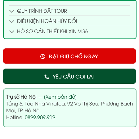
QUY TRÌNH ĐẶT TOUR
ĐIỀU KIỆN HOÀN HỦY ĐỔI
HỒ SƠ CẦN THIẾT KHI XIN VISA
ĐẶT GIỮ CHỖ NGAY
YÊU CẦU GỌI LẠI
Trụ sở Hà Nội
→
[Xem bản đồ]
Tầng 6, Tòa Nhà Vinatea, 92 Võ Thị Sáu, Phường Bạch
Mai, TP. Hà Nội
Hotline:
0899.909.919