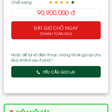
★
★
★
★
★
Chất lượng:
90,900,000
đ
ĐẶT GIỮ CHỖ NGAY
(THANH TOÁN SAU)
Hoặc để lại số điện thoại, chúng tôi sẽ gọi lại cho
Quý khách sau ít phút !
YÊU CẦU GỌI LẠI