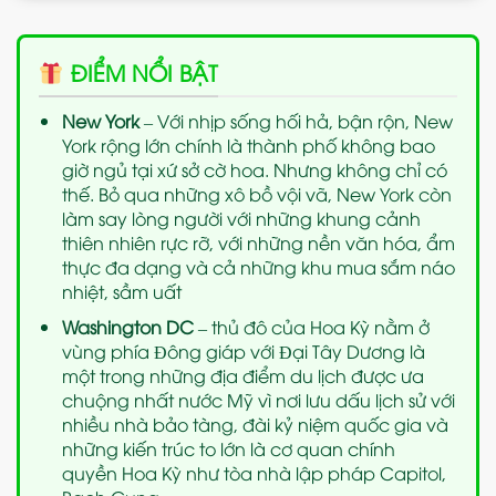
ĐIỂM NỔI BẬT
New York
– Với nhịp sống hối hả, bận rộn, New
York rộng lớn chính là thành phố không bao
giờ ngủ tại xứ sở cờ hoa. Nhưng không chỉ có
thế. Bỏ qua những xô bồ vội vã, New York còn
làm say lòng người với những khung cảnh
thiên nhiên rực rỡ, với những nền văn hóa, ẩm
thực đa dạng và cả những khu mua sắm náo
nhiệt, sầm uất
Washington DC
– thủ đô của Hoa Kỳ nằm ở
vùng phía Ðông giáp với Ðại Tây Dương là
một trong những địa điểm du lịch được ưa
chuộng nhất nước Mỹ vì nơi lưu dấu lịch sử với
nhiều nhà bảo tàng, đài kỷ niệm quốc gia và
những kiến trúc to lớn là cơ quan chính
quyền Hoa Kỳ như tòa nhà lập pháp Capitol,