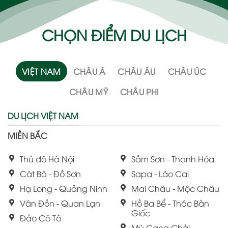
CHỌN ĐIỂM DU LỊCH
VIỆT NAM
CHÂU Á
CHÂU ÂU
CHÂU ÚC
CHÂU MỸ
CHÂU PHI
DU LỊCH VIỆT NAM
MIỀN BẮC
Thủ đô Hà Nội
Sầm Sơn - Thanh Hóa
Cát Bà - Đồ Sơn
Sapa - Lào Cai
Hạ Long - Quảng Ninh
Mai Châu - Mộc Châu
Vân Đồn - Quan Lạn
Hồ Ba Bể - Thác Bản
Giốc
Đảo Cô Tô
Mù Cang Chải