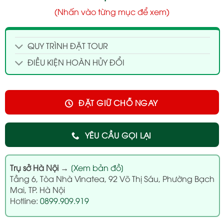
(Nhấn vào từng mục để xem)
QUY TRÌNH ĐẶT TOUR
ĐIỀU KIỆN HOÀN HỦY ĐỔI
ĐẶT GIỮ CHỖ NGAY
YÊU CẦU GỌI LẠI
Trụ sở Hà Nội
→
[Xem bản đồ]
Tầng 6, Tòa Nhà Vinatea, 92 Võ Thị Sáu, Phường Bạch
Mai, TP. Hà Nội
Hotline:
0899.909.919