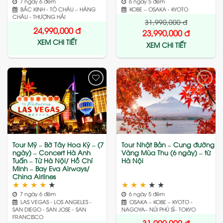
7 ngày 6 đêm
6 ngày 5 đêm
BẮC KINH - TÔ CHÂU – HÀNG
KOBE – OSAKA - KYOTO
CHÂU - THƯỢNG HẢI
31,990,000
đ
24,990,000
đ
23,990,000
đ
XEM CHI TIẾT
XEM CHI TIẾT
Add
Add
to
to
wishlist
wishlist
Tour Mỹ – Bờ Tây Hoa Kỳ – (7
Tour Nhật Bản – Cung đường
ngày) – Concert Hà Anh
Vàng Mùa Thu (6 ngày) – từ
Tuấn – Từ Hà Nội/ Hồ Chí
Hà Nội
Minh – Bay Eva Airways/
China Airlines
★
★
★
★
★
★
★
★
★
★
7 ngày 6 đêm
6 ngày 5 đêm
LAS VEGAS - LOS ANGELES -
OSAKA – KOBE – KYOTO -
SAN DIEGO - SAN JOSE - SAN
NAGOYA– NÚI PHÚ SĨ– TOKYO
FRANCISCO
31,990,000
đ