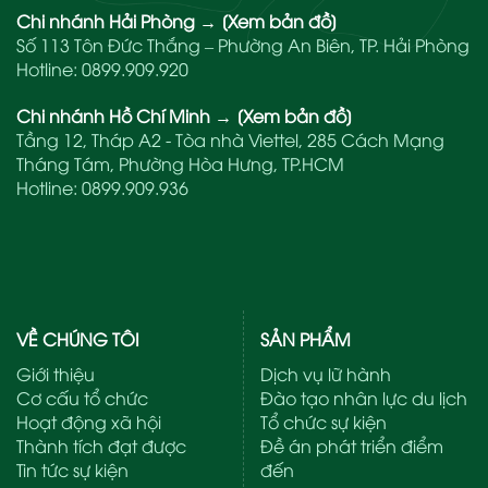
Chi nhánh Hải Phòng
→
[Xem bản đồ]
Số 113 Tôn Đức Thắng – Phường An Biên, TP. Hải Phòng
Hotline:
0899.909.920
Chi nhánh Hồ Chí Minh
→
[Xem bản đồ]
Tầng 12, Tháp A2 - Tòa nhà Viettel, 285 Cách Mạng
Tháng Tám, Phường Hòa Hưng, TP.HCM
Hotline:
0899.909.936
VỀ CHÚNG TÔI
SẢN PHẨM
Giới thiệu
Dịch vụ lữ hành
Cơ cấu tổ chức
Đào tạo nhân lực du lịch
Hoạt động xã hội
Tổ chức sự kiện
Thành tích đạt được
Đề án phát triển điểm
Tin tức sự kiện
đến