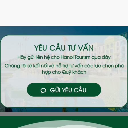
YÊU CẦU TƯ VẤN
Hãy gửi liên hệ cho
Hanoi Tourism
qua đây
Chúng tôi sẽ kết nối và hỗ trợ tư vấn các lựa chọn phù
hợp cho Quý khách
GỬI YÊU CẦU