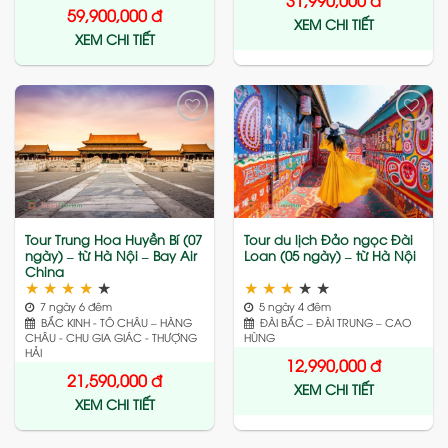
59,900,000
đ
XEM CHI TIẾT
XEM CHI TIẾT
Add
Add
to
to
wishlist
wishlist
Tour Trung Hoa Huyền Bí (07
Tour du lịch Đảo ngọc Đài
ngày) – từ Hà Nội – Bay Air
Loan (05 ngày) – từ Hà Nội
China
★
★
★
★
★
★
★
★
★
★
7 ngày 6 đêm
5 ngày 4 đêm
BẮC KINH - TÔ CHÂU – HÀNG
ĐÀI BẮC – ĐÀI TRUNG – CAO
CHÂU - CHU GIA GIÁC - THƯỢNG
HÙNG
HẢI
12,990,000
đ
21,590,000
đ
XEM CHI TIẾT
XEM CHI TIẾT