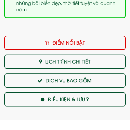
những bãi biển đẹp, thời tiết tuyệt vời quanh
năm
ĐIỂM NỔI BẬT
LỊCH TRÌNH CHI TIẾT
DỊCH VỤ BAO GỒM
ĐIỀU KIỆN & LƯU Ý