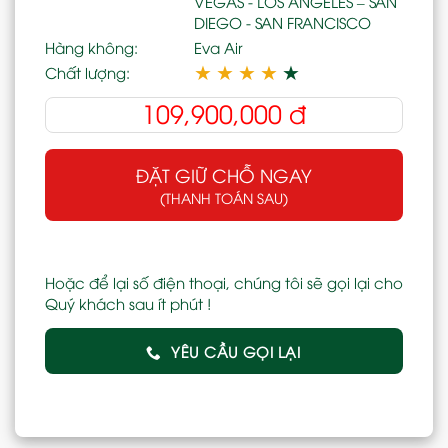
VEGAS - LOS ANGELES – SAN
DIEGO - SAN FRANCISCO
Hàng không:
Eva Air
★
★
★
★
★
Chất lượng:
109,900,000
đ
ĐẶT GIỮ CHỖ NGAY
(THANH TOÁN SAU)
Hoặc để lại số điện thoại, chúng tôi sẽ gọi lại cho
Quý khách sau ít phút !
YÊU CẦU GỌI LẠI