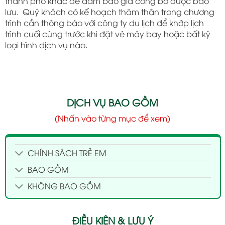
thành phố khác để đảm bảo giá công bố được bảo
lưu. Quý khách có kế hoạch thăm thân trong chương
trình cần thông báo với công ty du lịch để khớp lịch
trình cuối cùng trước khi đặt vé máy bay hoặc bất kỳ
loại hình dịch vụ nào.
DỊCH VỤ BAO GỒM
(Nhấn vào từng mục để xem)
CHÍNH SÁCH TRẺ EM
BAO GỒM
KHÔNG BAO GỒM
ĐIỀU KIỆN & LƯU Ý