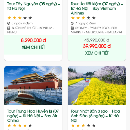
Tour Tây Nguyên (05 ngày) –
Tour Úc tiết kiệm (07 ngày) –
từ Hà Nội
từ Hà Nội – Bay Vietnam
Airlines
★
★
★
★
★
★
★
★
★
★
5 ngày 4 đêm
7 ngày 6 đêm
BUÔN MÊ THUỘT - KONTUM -
SYDNEY - SYDNEY ZOO - FISH
PLEIKU
MARKET - MELBOURNE - BALLARAT
45,990,000
đ
8,290,000
đ
39,990,000
đ
XEM CHI TIẾT
XEM CHI TIẾT
Add
Add
to
to
wishlist
wishlist
Tour Trung Hoa Huyền Bí (07
Tour Nhật Bản 3 sao – Hoa
ngày) – từ Hà Nội – Bay Air
Anh Đào (6 ngày) – từ Hà
China
Nội
★
★
★
★
★
★
★
★
★
★