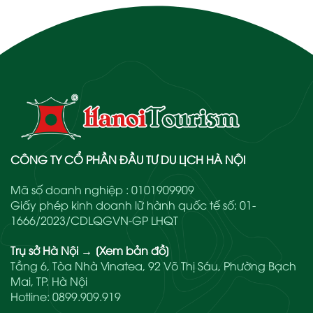
CÔNG TY CỔ PHẦN ĐẦU TƯ DU LỊCH HÀ NỘI
Mã số doanh nghiệp : 0101909909
Giấy phép kinh doanh lữ hành quốc tế số: 01-
1666/2023/CDLQGVN-GP LHQT
Trụ sở Hà Nội
→
[Xem bản đồ]
Tầng 6, Tòa Nhà Vinatea, 92 Võ Thị Sáu, Phường Bạch
Mai, TP. Hà Nội
Hotline:
0899.909.919