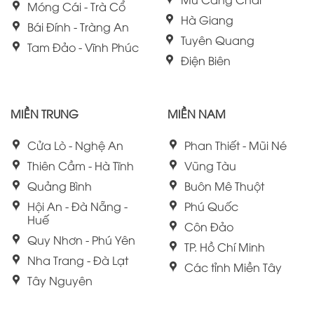
Móng Cái - Trà Cổ
Hà Giang
Bái Đính - Tràng An
Tuyên Quang
Tam Đảo - Vĩnh Phúc
Điện Biên
MIỀN TRUNG
MIỀN NAM
Cửa Lò - Nghệ An
Phan Thiết - Mũi Né
Thiên Cầm - Hà Tĩnh
Vũng Tàu
Quảng Bình
Buôn Mê Thuột
Hội An - Đà Nẵng -
Phú Quốc
Huế
Côn Đảo
Quy Nhơn - Phú Yên
TP. Hồ Chí Minh
Nha Trang - Đà Lạt
Các tỉnh Miền Tây
Tây Nguyên