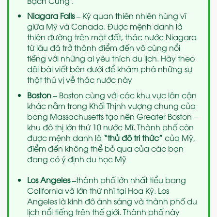
Bạch Cung .
Niagara Falls
– Kỳ quan thiên nhiên hùng vĩ
giữa Mỹ và Canada. Được mệnh danh là
thiên đường trên mặt đất, thác nước Niagara
từ lâu đã trở thành điểm đến vô cùng nổi
tiếng với những ai yêu thích du lịch. Hãy theo
dõi bài viết bên dưới để khám phá những sự
thật thú vị về thác nước này
Boston
–
Boston cùng với các khu vực lân cận
khác nằm trong Khối Thịnh vượng chung của
bang Massachusetts tạo nên Greater Boston –
khu đô thị lớn thứ 10 nước Mĩ. Thành phố còn
được mệnh danh là
“thủ đô tri thức”
của Mỹ,
điểm đến không thể bỏ qua của các bạn
đang có ý định du học Mỹ
Los Angeles
–
thành phố lớn nhất tiểu bang
California và lớn thứ nhì tại Hoa Kỳ. Los
Angeles là kinh đô ánh sáng và thành phố du
lịch nổi tiếng trên thế giới. Thành phố này