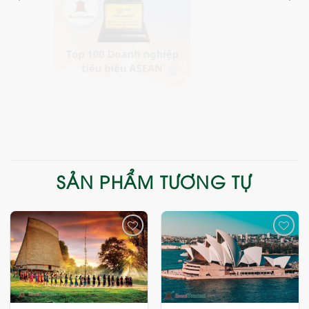
SẢN PHẨM TƯƠNG TỰ
Add
Add
to
to
wishlist
wishlist