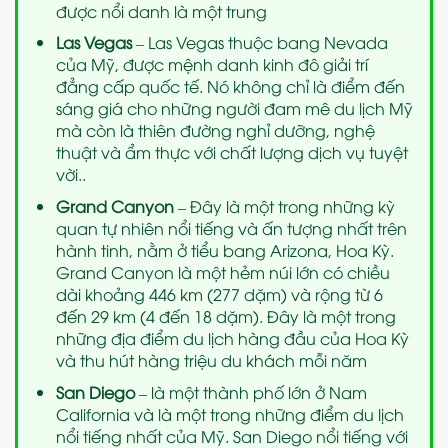
được nổi danh là một trung
Las Vegas
– Las Vegas thuộc bang Nevada
của
Mỹ
, được mệnh danh kinh đô giải trí
đẳng cấp quốc tế. Nó không chỉ là điểm đến
sáng giá cho những người đam mê
du lịch Mỹ
mà còn là thiên đường nghỉ dưỡng, nghệ
thuật và ẩm thực với chất lượng dịch vụ tuyệt
vời..
Grand Canyon
– Đây là một trong những kỳ
quan tự nhiên nổi tiếng và ấn tượng nhất trên
hành tinh, nằm ở tiểu bang Arizona, Hoa Kỳ.
Grand Canyon là một hẻm núi lớn có chiều
dài khoảng 446 km (277 dặm) và rộng từ 6
đến 29 km (4 đến 18 dặm). Đây là một trong
những địa điểm du lịch hàng đầu của Hoa Kỳ
và thu hút hàng triệu du khách mỗi năm
San Diego
– là một thành phố lớn ở Nam
California và là một trong những điểm du lịch
nổi tiếng nhất của Mỹ. San Diego nổi tiếng với