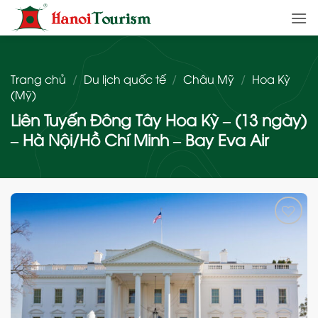
Bỏ
qua
nội
dung
Trang chủ
/
Du lịch quốc tế
/
Châu Mỹ
/
Hoa Kỳ
(Mỹ)
Liên Tuyến Đông Tây Hoa Kỳ – (13 ngày)
– Hà Nội/Hồ Chí Minh – Bay Eva Air
Add
to
wishlist